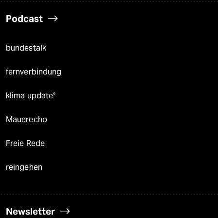
Podcast
bundestalk
fernverbindung
klima update°
Mauerecho
Freie Rede
reingehen
Newsletter