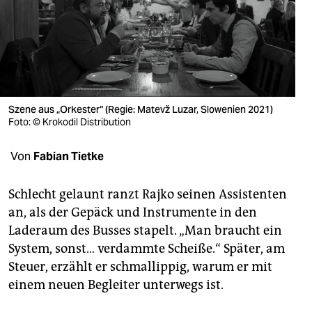
berlin
nord
wahrheit
verlag
Szene aus „Orkester“ (Regie: Matevž Luzar, Slowenien 2021)
verlag
Foto: © Krokodil Distribution
veranstaltungen
Von
Fabian Tietke
shop
Schlecht gelaunt ranzt Rajko seinen Assistenten
fragen & hilfe
an, als der Gepäck und Instrumente in den
Laderaum des Busses stapelt. „Man braucht ein
unterstützen
System, sonst… verdammte Scheiße.“ Später, am
abo
Steuer, erzählt er schmallippig, warum er mit
einem neuen Begleiter unterwegs ist.
genossenschaft