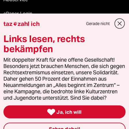
ePaper Login
taz
zahl ich
Gerade nicht

Downloads für Abonnierende
Links lesen, rechts
bekämpfen
© 2026 taz Verlags und Vertriebs GmbH
Mit doppelter Kraft für eine offene Gesellschaft!
Alle Rechte vorbehalten. Bei rechtlichen Fragen oder für Genehmigungen
wenden Sie sich bitte an
lizenzen@taz.de
Besonders jetzt brauchen Menschen, die sich gegen
Rechtsextremismus einsetzen, unsere Solidarität.
Daher gehen 50 Prozent der Einnahmen aus
Feedback
Redaktionsstatut
Kommune-Richtlinien
KI-
Neuanmeldungen an „Alles beginnt im Zentrum“ –
eine Kampagne, die bedrohte linke Kulturzentren
Leitlinie
Informant
Datenschutz
Impressum
AGB
und Jugendorte unterstützt. Sind Sie dabei?
Seitenwende
Einwilligungen widerrufen (Ads)

Ja, ich will