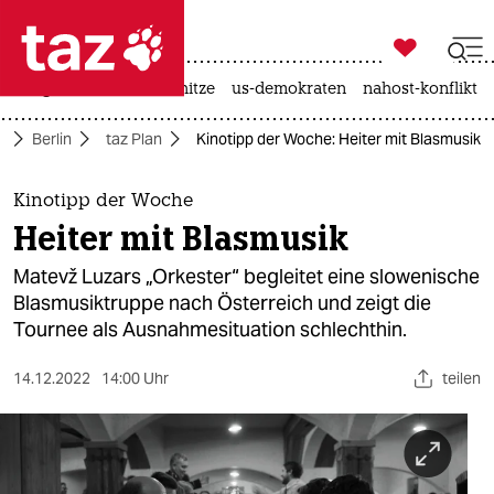

taz zahl ich
krieg in der ukraine
hitze
us-demokraten
nahost-konflikt

taz zahl ich
e
Berlin
taz Plan
Kinotipp der Woche: Heiter mit Blasmusik
taz zahl ich
themen
Kinotipp der Woche
Heiter mit Blasmusik
politik
Matevž Luzars „Orkester“ begleitet eine slowenische
öko
Blasmusiktruppe nach Österreich und zeigt die
Tournee als Ausnahmesituation schlechthin.
gesellschaft
14.12.2022
14:00 Uhr
teilen
kultur
sport