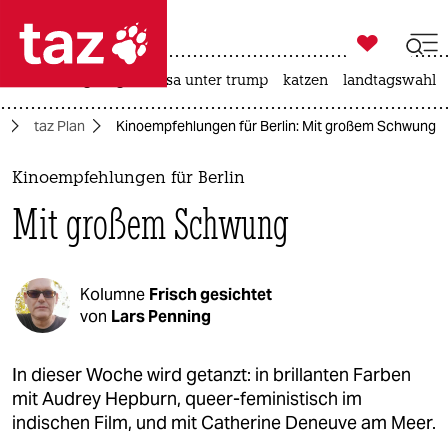

taz zahl ich
hitze
bergsteigen
usa unter trump
katzen
landtagswahl i

taz zahl ich
n
taz Plan
Kinoempfehlungen für Berlin: Mit großem Schwung
taz zahl ich
themen
Kinoempfehlungen für Berlin
Mit großem Schwung
politik
öko
Kolumne
Frisch gesichtet
gesellschaft
von
Lars Penning
kultur
In dieser Woche wird getanzt: in brillanten Farben
mit Audrey Hepburn, queer-feministisch im
sport
indischen Film, und mit Catherine Deneuve am Meer.