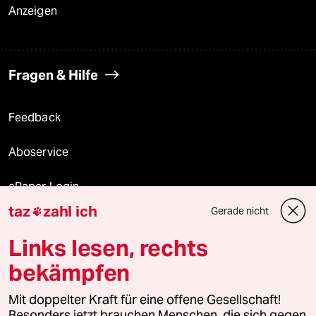
Anzeigen
Fragen & Hilfe
Feedback
Aboservice
ePaper Login
taz
zahl ich
Gerade nicht

Downloads für Abonnierende
Links lesen, rechts
bekämpfen
© 2026 taz Verlags und Vertriebs GmbH
Alle Rechte vorbehalten. Bei rechtlichen Fragen oder für Genehmigungen
Mit doppelter Kraft für eine offene Gesellschaft!
wenden Sie sich bitte an
lizenzen@taz.de
Besonders jetzt brauchen Menschen, die sich gegen