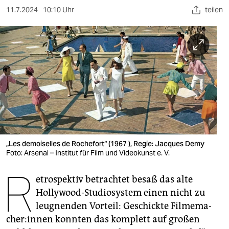
berlin
11.7.2024
10:10 Uhr
teilen
nord
wahrheit
verlag
verlag
veranstaltungen
shop
„Les demoiselles de Rochefort“ (1967 ), Regie: Jacques Demy
fragen & hilfe
Foto: Arsenal – Institut für Film und Videokunst e. V.
R
unterstützen
etrospektiv betrachtet besaß das alte
abo
Hollywood-Studiosystem einen nicht zu
leugnenden Vorteil: Geschickte Fil­me­ma­
genossenschaft
che­r:in­nen konnten das komplett auf großen