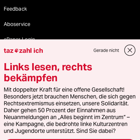
Feedback
Aboservice
ePaper Login
taz
zahl ich
Gerade nicht

Downloads für Abonnierende
Links lesen, rechts
bekämpfen
© 2026 taz Verlags und Vertriebs GmbH
Alle Rechte vorbehalten. Bei rechtlichen Fragen oder für Genehmigungen
Mit doppelter Kraft für eine offene Gesellschaft!
wenden Sie sich bitte an
lizenzen@taz.de
Besonders jetzt brauchen Menschen, die sich gegen
Rechtsextremismus einsetzen, unsere Solidarität.
Daher gehen 50 Prozent der Einnahmen aus
Feedback
Redaktionsstatut
Kommune-Richtlinien
KI-
Neuanmeldungen an „Alles beginnt im Zentrum“ –
eine Kampagne, die bedrohte linke Kulturzentren
Leitlinie
Informant
Datenschutz
Impressum
AGB
und Jugendorte unterstützt. Sind Sie dabei?