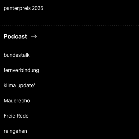
panterpreis 2026
Podcast
bundestalk
fernverbindung
klima update°
Mauerecho
Freie Rede
reingehen