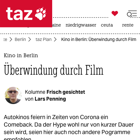

taz zahl ich
hitze
krieg in der ukraine
niedrigwasser
ceuta
rente

taz zahl ich
eite
Berlin
taz Plan
Kino in Berlin: Überwindung durch Film
taz zahl ich
themen
Kino in Berlin
Überwindung durch Film
politik
öko
Kolumne
Frisch gesichtet
gesellschaft
von
Lars Penning
kultur
Autokinos feiern in Zeiten von Corona ein
Comeback. Da der Hype wohl nur von kurzer Dauer
sport
sein wird, seien hier auch noch andere Pogramme
empfohlen.