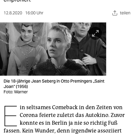
berlin
nord
12.8.2020
16:00 Uhr
teilen
wahrheit
verlag
verlag
veranstaltungen
shop
Die 18-jährige Jean Seberg in Otto Premingers „Saint
Joan“ (1956)
fragen & hilfe
Foto: Warner
unterstützen
E
in seltsames Comeback in den Zeiten von
abo
Corona feierte zuletzt das Autokino. Zuvor
konnte es in Berlin ja nie so richtig Fuß
genossenschaft
fassen. Kein Wunder, denn irgendwie assoziiert