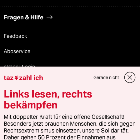
Fragen & Hilfe
Feedback
Aboservice
ePaper Login
taz
zahl ich
Gerade nicht

Downloads für Abonnierende
Links lesen, rechts
bekämpfen
© 2026 taz Verlags und Vertriebs GmbH
Alle Rechte vorbehalten. Bei rechtlichen Fragen oder für Genehmigungen
Mit doppelter Kraft für eine offene Gesellschaft!
wenden Sie sich bitte an
lizenzen@taz.de
Besonders jetzt brauchen Menschen, die sich gegen
Rechtsextremismus einsetzen, unsere Solidarität.
Daher gehen 50 Prozent der Einnahmen aus