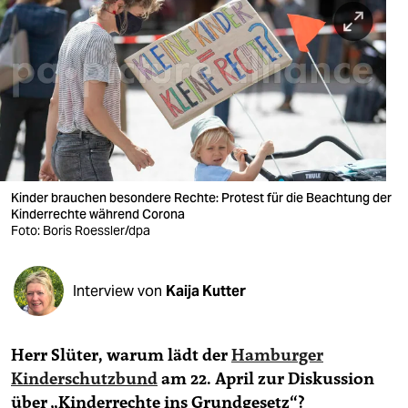
berlin
nord
wahrheit
verlag
verlag
veranstaltungen
Kinder brauchen besondere Rechte: Protest für die Beachtung der
Kinderrechte während Corona
shop
Foto: Boris Roessler/dpa
fragen & hilfe
Interview von
Kaija Kutter
unterstützen
abo
Herr Slüter, warum lädt der
Hamburger
genossenschaft
Kinderschutzbund
am 22. April zur Diskussion
über „Kinderrechte ins Grundgesetz“?