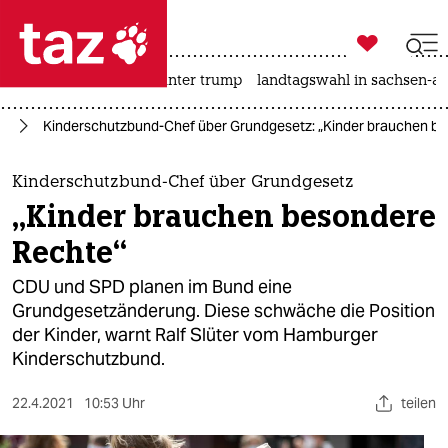

taz zahl ich
nahost-konflikt
usa unter trump
landtagswahl in sachsen-an

taz zahl ich
tz
Kinderschutzbund-Chef über Grundgesetz: „Kinder brauchen b
taz zahl ich
themen
Kinderschutzbund-Chef über Grundgesetz
„Kinder brauchen besondere
politik
Rechte“
öko
CDU und SPD planen im Bund eine
Grundgesetzänderung. Diese schwäche die Position
gesellschaft
der Kinder, warnt Ralf Slüter vom Hamburger
Kinderschutzbund.
kultur
sport
22.4.2021
10:53 Uhr
teilen