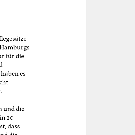
flegesätze
In Hamburgs
r für die
l
n haben es
cht
.
n und die
 in 20
st, dass