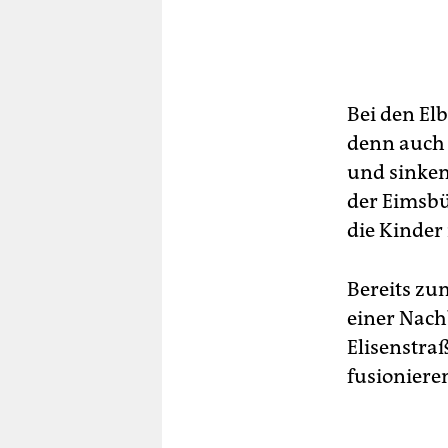
Bei den El
denn auch 
und sinkend
der Eimsbü
die Kinder
Bereits zu
einer Nach
Elisenstra
fusioniere