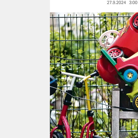
berlin
27.9.2024
3:00
nord
wahrheit
verlag
verlag
veranstaltungen
shop
fragen & hilfe
unterstützen
abo
genossenschaft