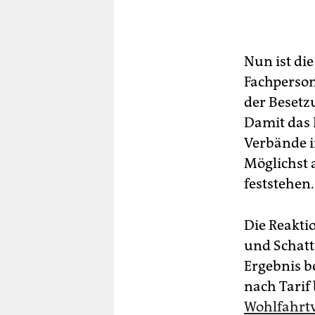
Nun ist di
Fachpersona
der Besetz
Damit das 
Verbände i
Möglichst 
feststehen.
Die Reakti
und Schatte
Ergebnis be
nach Tarif
Wohlfahrt