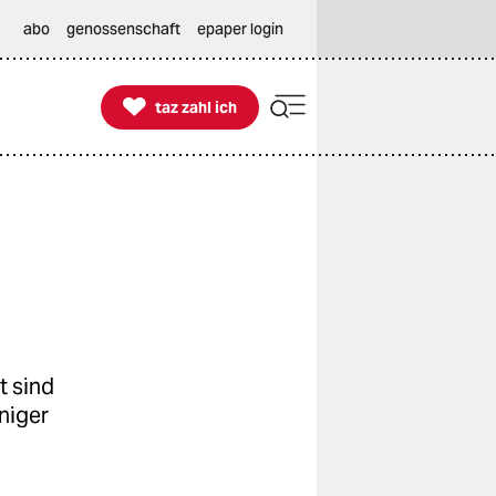
abo
genossenschaft
epaper login

taz zahl ich
taz zahl ich
t sind
niger