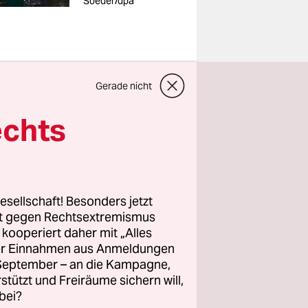
Soeder/dpa
Gerade nicht
albehörde
echts
uf die
zwei
tmarsch
200 Kitas
esellschaft! Besonders jetzt
ängst
rt gegen Rechtsextremismus
z kooperiert daher mit „Alles
ller Einnahmen aus Anmeldungen
. September – an die Kampagne,
ngen. Weil
rstützt und Freiräume sichern will,
war, sah
bei?