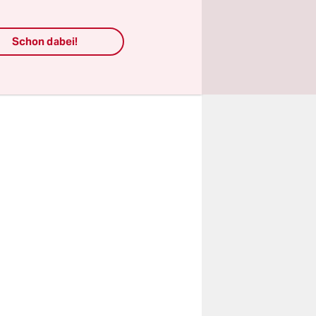
r im
as
die Straße
Schon dabei!
in