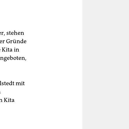
r, stehen
her Gründe
 Kita in
angeboten,
­stedt mit
a
n Kita