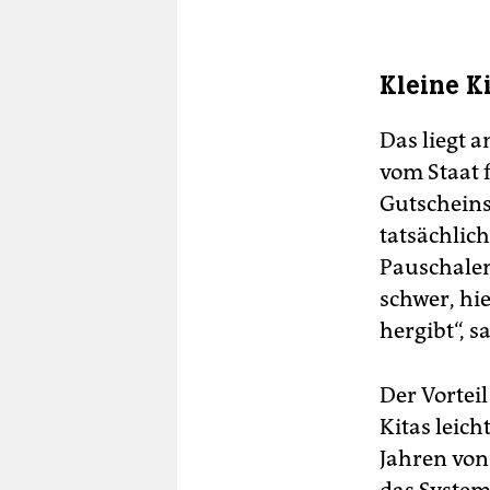
Kleine K
Das liegt 
vom Staat 
Gutscheinsy
tatsächlich
Pauschalen
schwer, hie
hergibt“, s
Der Vortei
Kitas leich
Jahren von 