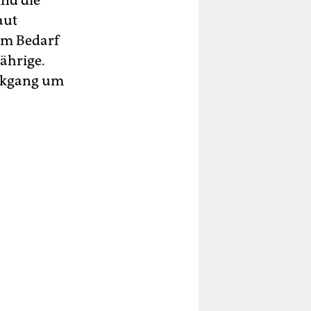
ind die
aut
em Bedarf
ährige.
ückgang um