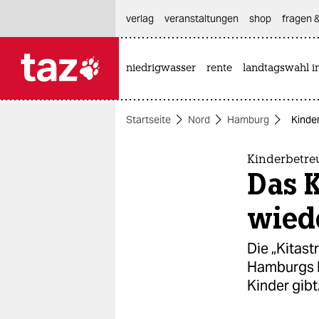
hautnavigation anspringen
hauptinhalt anspringen
footer anspringen
verlag
veranstaltungen
shop
fragen &
niedrigwasser
rente
landtagswahl i

taz zahl ich
taz zahl ich
Startseite
Nord
Hamburg
Kinde
themen
politik
Kinderbetr
Das 
öko
wied
gesellschaft
Die „Kitast
kultur
Hamburgs Ki
Kinder gibt
sport