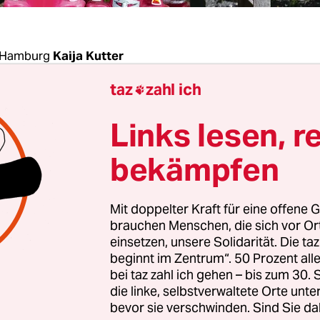
 Hamburg
Kaija Kutter
taz
zahl ich

lles gut, konnte man denken, als Hamburgs Sozi
Links lesen, r
 Donnerstag die Einigung mit den Kita-Trägern a
e Finanzierung verkündete. Das war knapp: Nur 
bekämpfen
äter startete in der Innenstadt ein großer
Protes
„Kitastrophe“
. Vereinbart wurde, dass die rund 1.
Mit doppelter Kraft für eine offene G
d zum 1. Januar mehr Geld bekommen, um die l
brauchen Menschen, die sich vor O
arife zahlen zu können.
einsetzen, unsere Solidarität. Die ta
beginnt im Zentrum“. 50 Prozent a
bei taz zahl ich gehen – bis zum 30
ng war eine monatelange Hängepartie vorangega
die linke, selbstverwaltete Orte unte
sbedingt – der jüngste Tarifabschluss recht hoch 
bevor sie verschwinden. Sind Sie da