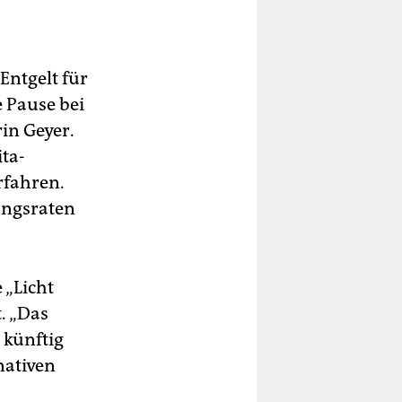
Entgelt für
e Pause bei
in Geyer.
ta-
rfahren.
ungsraten
 „Licht
. „Das
 künftig
nativen