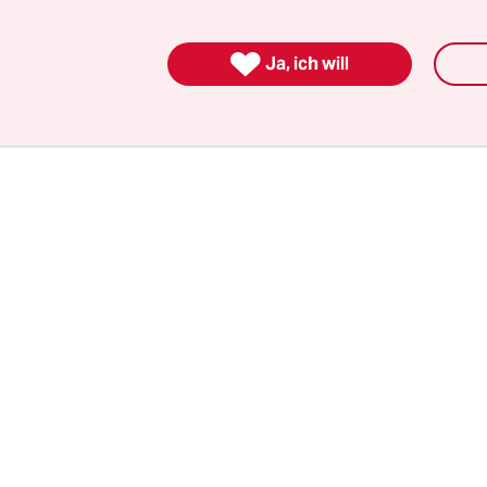
eispiel die stadteigene
Kita-Vereinigung Elbkinde
ezwungen
, rund 80 Stellen unbesetzt zu lassen. D

 die ohnehin schwierige Lage,
die Fachkräfte auf 
Ja, ich will
mburgs Kitas haben den höchsten Krankenstand 
chland.