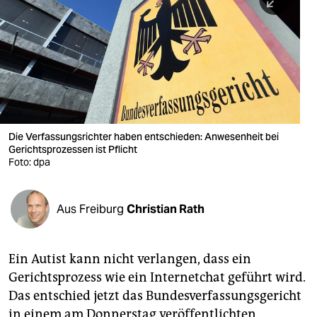
berlin
nord
wahrheit
verlag
verlag
Die Verfassungsrichter haben entschieden: Anwesenheit bei
Gerichtsprozessen ist Pflicht
veranstaltungen
Foto: dpa
shop
fragen & hilfe
Aus Freiburg
Christian Rath
unterstützen
Ein Autist kann nicht verlangen, dass ein
abo
Gerichtsprozess wie ein Internetchat geführt wird.
genossenschaft
Das entschied jetzt das Bundesverfassungsgericht
in einem am Donnerstag veröffentlichten