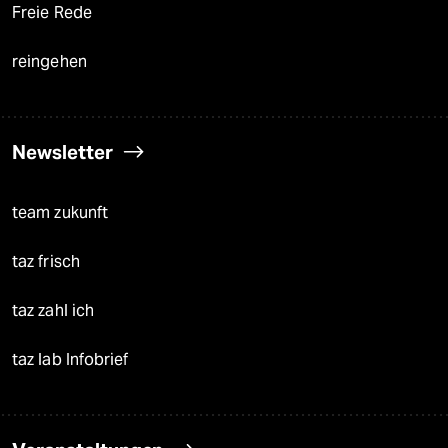
Freie Rede
reingehen
Newsletter
team zukunft
taz frisch
taz zahl ich
taz lab Infobrief