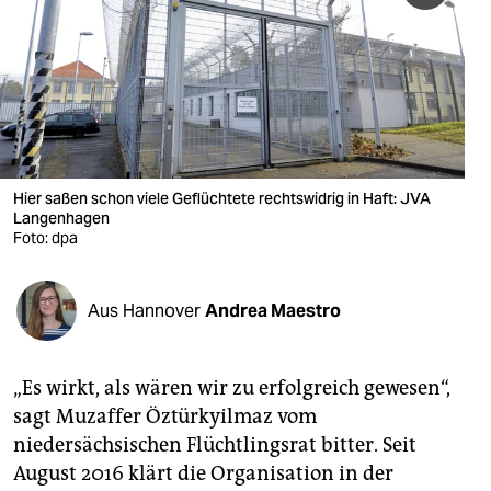
berlin
nord
wahrheit
verlag
verlag
Hier saßen schon viele Geflüchtete rechtswidrig in Haft: JVA
Langenhagen
veranstaltungen
Foto: dpa
shop
Aus Hannover
Andrea Maestro
fragen & hilfe
unterstützen
„Es wirkt, als wären wir zu erfolgreich gewesen“,
abo
sagt Muzaffer Öztürkyilmaz vom
niedersächsischen Flüchtlingsrat bitter. Seit
genossenschaft
August 2016 klärt die Organisation in der