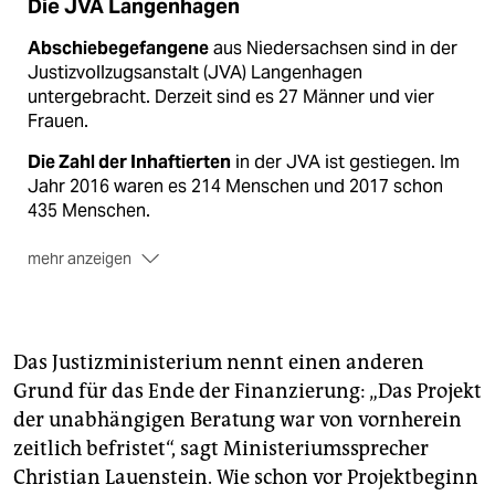
Die JVA Langenhagen
Abschiebegefangene
aus Niedersachsen sind in der
Justizvollzugsanstalt (JVA) Langenhagen
untergebracht. Derzeit sind es 27 Männer und vier
Frauen.
Die Zahl der Inhaftierten
in der JVA ist gestiegen. Im
Jahr 2016 waren es 214 Menschen und 2017 schon
435 Menschen.
mehr anzeigen
Die Staatsanwaltschaft Hannover
ermittelt wegen
Vorwürfen, Mitarbeiter hätten Geflüchtete
geschlagen, beleidigt und WC-Besuche verwehrt.
Das Justizministerium nennt einen anderen
Bisher habe sich das nicht erhärtet, sagt eine
Grund für das Ende der Finanzierung: „Das Projekt
Sprecherin.
der unabhängigen Beratung war von vornherein
zeitlich befristet“, sagt Ministeriumssprecher
Christian Lauenstein. Wie schon vor Projektbeginn