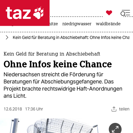

taz zahl ich
krieg in der ukraine
hitze
niedrigwasser
waldbrände

taz zahl ich
rd
Kein Geld für Beratung in Abschiebehaft: Ohne Infos keine Cha
taz zahl ich
themen
Kein Geld für Beratung in Abschiebehaft
Ohne Infos keine Chance
politik
Niedersachsen streicht die Förderung für
öko
Beratungen für Abschiebungsgefangene. Das
Projekt brachte rechtswidrige Haft-Anordnungen
gesellschaft
ans Licht.
kultur
12.6.2018
17:36 Uhr
teilen
sport