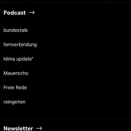
Podcast
bundestalk
fernverbindung
klima update°
Mauerecho
Freie Rede
reingehen
Newsletter