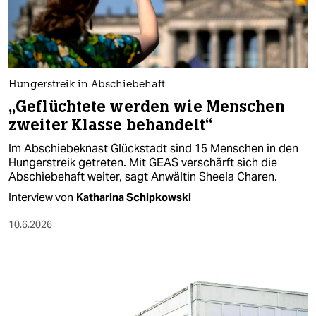
berlin
nord
wahrheit
Hungerstreik in Abschiebehaft
verlag
„Geflüchtete werden wie Menschen
zweiter Klasse behandelt“
verlag
Im Abschiebeknast Glückstadt sind 15 Menschen in den
veranstaltungen
Hungerstreik getreten. Mit GEAS verschärft sich die
Abschiebehaft weiter, sagt Anwältin Sheela Charen.
shop
Interview von
Katharina Schipkowski
fragen & hilfe
10.6.2026
unterstützen
abo
genossenschaft