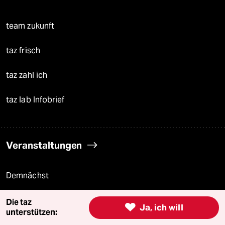
team zukunft
taz frisch
taz zahl ich
taz lab Infobrief
Veranstaltungen
Demnächst
Vor Ort
Die taz

Ja, ich will
unterstützen:
Live im Stream