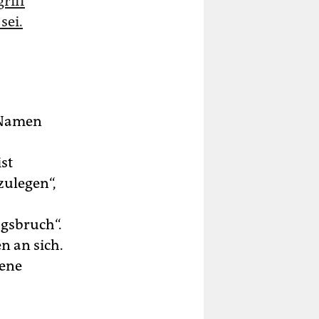
riff
sei.
m Namen
st
zulegen“,
agsbruch“.
n an sich.
gene