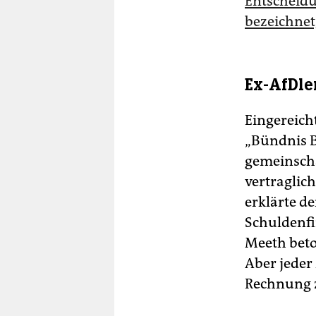
Entscheidu
bezeichnet
Ex-AfDle
Eingereich
„Bündnis Bü
gemeinschaf
vertraglic
erklärte d
Schuldenfi
Meeth beton
Aber jeder
Rechnung z