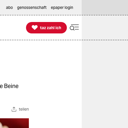
abo
genossenschaft
epaper login

taz zahl ich
taz zahl ich
ie Beine
teilen