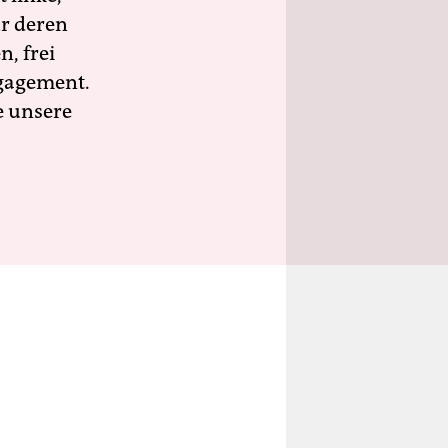
ür deren
n, frei
ngagement.
e unsere