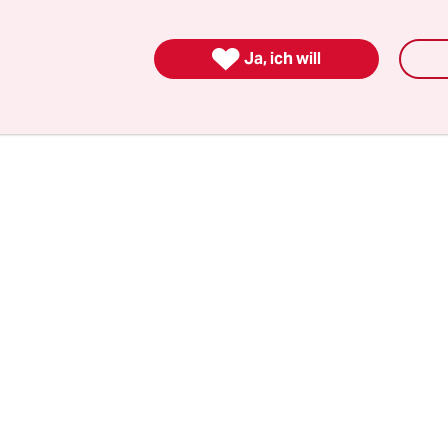
er 750 Milliarden Euro schwere Corona-Wiederau

Ja, ich will