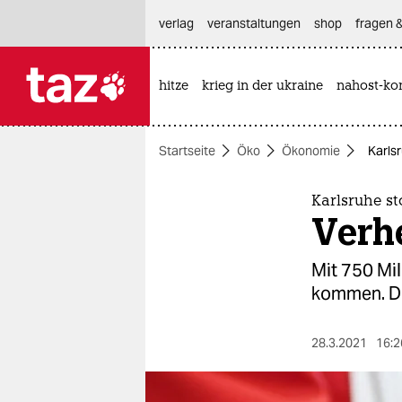
hautnavigation anspringen
hauptinhalt anspringen
footer anspringen
verlag
veranstaltungen
shop
fragen &
hitze
krieg in der ukraine
nahost-kon

taz zahl ich
taz zahl ich
Startseite
Öko
Ökonomie
Karls
themen
politik
Karlsruhe s
Verh
öko
Mit 750 Mil
gesellschaft
kommen. Do
kultur
28.3.2021
16:2
sport