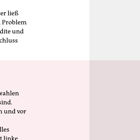
er ließ
n Problem
dite und
schluss
wahlen
sind.
h und vor
lles
 linke,