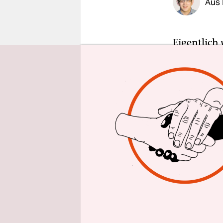
Aus 
epaper login
Eigentlich
im vergan
Wiederauf
entschied a
Bundespräs
Doch dann 
überrasch
früheren A
Bundespräs
Finanzieru
gelte, bis 
verbundene