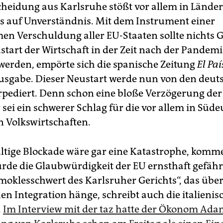
cheidung aus Karlsruhe stößt vor allem in Lände
 auf Unverständnis. Mit dem Instrument einer
n Verschuldung aller EU-Staaten sollte nichts 
start der Wirtschaft in der Zeit nach der Pandemi
 werden, empörte sich die spanische Zeitung
El Paí
sgabe. Dieser Neustart werde nun von den deut
rpediert. Denn schon eine bloße Verzögerung der
 sei ein schwerer Schlag für die vor allem in Süd
n Volkswirtschaften.
ltige Blockade wäre gar eine Katastrophe, komm
würde die Glaubwürdigkeit der EU ernsthaft gefäh
oklesschwert des Karlsruher Gerichts“, das über
en Integration hänge, schreibt auch die italienis
.
Im Interview mit der taz hatte der Ökonom Ada