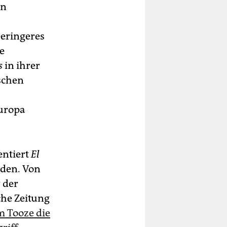
rn
Geringeres
e
s
in ihrer
schen
europa
entiert
El
rden. Von
 der
che Zeitung
m Tooze die