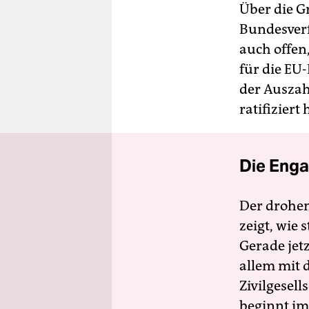
Über die G
Bundesverf
auch offen
für die EU
der Auszah
ratifiziert
Die Enga
Der drohe
zeigt, wie
Gerade jet
allem mit d
Zivilgesell
beginnt im