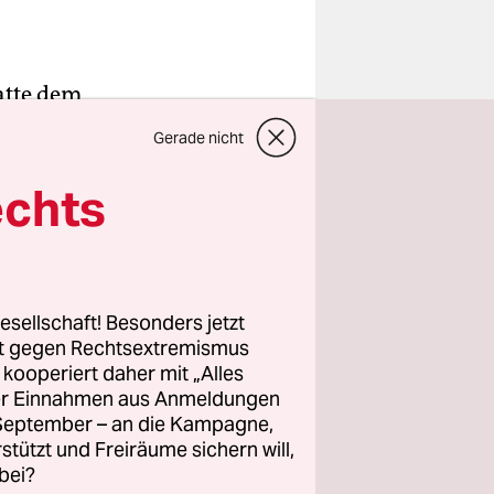
atte dem
Gerade nicht
srat
rift des
echts
achmittag
m den
esellschaft! Besonders jetzt
rt gegen Rechtsextremismus
te dem
z kooperiert daher mit „Alles
ller Einnahmen aus Anmeldungen
n. Dies
. September – an die Kampagne,
rstützt und Freiräume sichern will,
bei?
ruhe. Damit