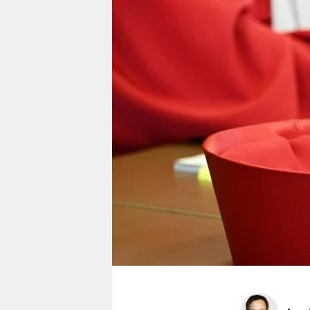
berlin
nord
wahrheit
verlag
verlag
veranstaltungen
shop
fragen & hilfe
unterstützen
abo
genossenschaft