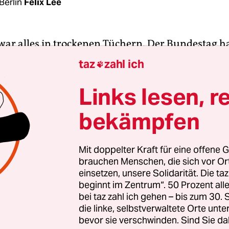
Berlin
Felix Lee
 war alles in trockenen Tüchern. Der Bundestag h
genen Sommer ausgehandelten EU-Paket mit den
taz
zahl ich

bauhilfen
am Donnerstag zugestimmt, der Bunde
m Freitag ebenso. Es fehlte nur noch die Untersch
Links lesen, r
identen Frank-Walter Steinmeier (SPD).
bekämpfen
gab das Bundesverfassungsgericht am Freitagn
end der Verfassungsbeschwerde einer Gruppe u
Mit doppelter Kraft für eine offene G
brauchen Menschen, die sich vor O
fD-Vorsitzenden Bernd Lucke statt und untersag
einsetzen, unsere Solidarität. Die ta
identen, das deutsche Ratifizierungsgesetz zum
beginnt im Zentrum“. 50 Prozent a
ngssystem der EU bis zum Jahr 2027 auszufertige
bei taz zahl ich gehen – bis zum 30
der Zweite Senat über einen mit der Beschwerde
die linke, selbstverwaltete Orte unte
bevor sie verschwinden. Sind Sie da
n Eilantrag entschieden hat, heißt es aus Karls