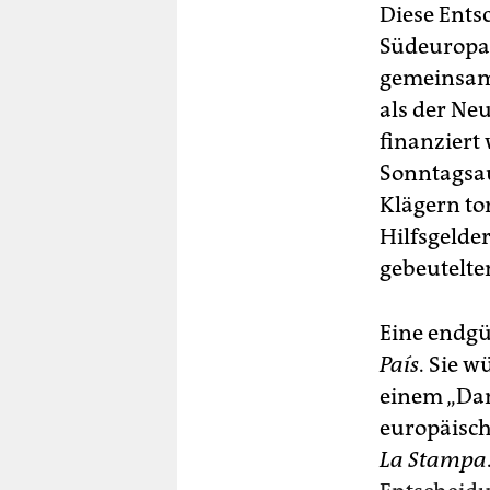
Diese Ents
Südeuropas
gemeinsame
als der Neu
finanziert
Sonntagsau
Klägern to
Hilfsgelder
gebeutelte
Eine endgü
País
. Sie 
einem „Dam
europäisch
La Stampa