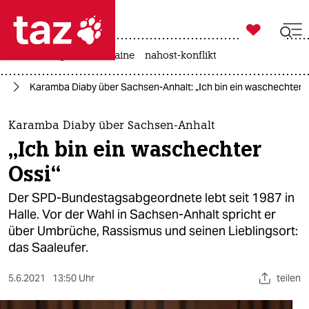

taz zahl ich
hitze
krieg in der ukraine
nahost-konflikt

taz zahl ich
us
Karamba Diaby über Sachsen-Anhalt: „Ich bin ein waschechter O
taz zahl ich
themen
Karamba Diaby über Sachsen-Anhalt
„Ich bin ein waschechter
politik
Ossi“
öko
Der SPD-Bundestagsabgeordnete lebt seit 1987 in
Halle. Vor der Wahl in Sachsen-Anhalt spricht er
gesellschaft
über Umbrüche, Rassismus und seinen Lieblingsort:
das Saaleufer.
kultur
sport
5.6.2021
13:50 Uhr
teilen