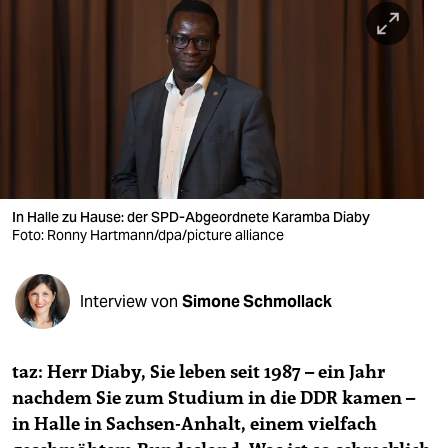
berlin
nord
wahrheit
verlag
verlag
veranstaltungen
In Halle zu Hause: der SPD-Abgeordnete Karamba Diaby
Foto: Ronny Hartmann/dpa/picture alliance
shop
fragen & hilfe
Interview von
Simone Schmollack
unterstützen
taz: Herr Diaby, Sie leben seit 1987 – ein Jahr
abo
nachdem Sie zum Studium in die DDR kamen –
genossenschaft
in Halle in Sachsen-Anhalt, einem vielfach