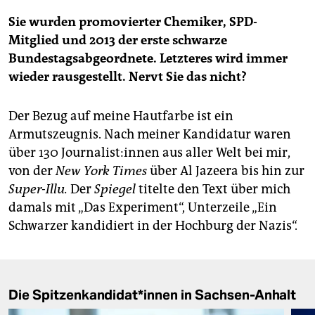
Sie wurden promovierter Chemiker, SPD-
Mitglied und 2013 der erste schwarze
Bundestagsabgeordnete. Letzteres wird immer
wieder rausgestellt. Nervt Sie das nicht?
Der Bezug auf meine Hautfarbe ist ein
Armutszeugnis. Nach meiner Kandidatur waren
über 130 Jour­na­lis­t:in­nen aus aller Welt bei mir,
von der
New York Times
über Al Jazeera bis hin zur
Super-Illu.
Der
Spiegel
titelte den Text über mich
damals mit „Das Experiment“, Unterzeile „Ein
Schwarzer kandidiert in der Hochburg der Nazis“.
Die Spit­zen­kan­di­da­t*in­nen in Sachsen-Anhalt