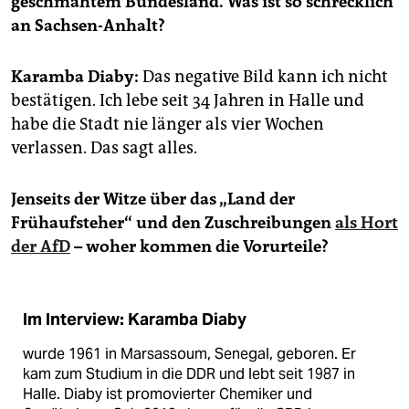
geschmähtem Bundesland. Was ist so schrecklich
epaper login
an Sachsen-Anhalt?
Karamba Diaby:
Das negative Bild kann ich nicht
bestätigen. Ich lebe seit 34 Jahren in Halle und
habe die Stadt nie länger als vier Wochen
verlassen. Das sagt alles.
Jenseits der Witze über das „Land der
Frühaufsteher“ und den Zuschreibungen
als Hort
der AfD
– woher kommen die Vorurteile?
Im Interview: Karamba Diaby
wurde 1961 in Marsassoum, Senegal, geboren. Er
kam zum Studium in die DDR und lebt seit 1987 in
Halle. Diaby ist promovierter Chemiker und