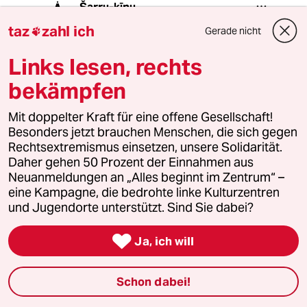
Šarru-kīnu
A
06.06.2021
,
07:43 Uhr
taz
zahl ich
Gerade nicht

@tazeline:
Doch das wissen wir Menschen in
Links lesen, rechts
Ostdeutschland schon ziemlich
bekämpfen
genau was sich hinter der
Formulierung verbirgt. Vielleicht
Mit doppelter Kraft für eine offene Gesellschaft!
fragen Sie ja mal einen von uns zur
Besonders jetzt brauchen Menschen, die sich gegen
Abwechslung. Ihr Einwurf liest sich
Rechtsextremismus einsetzen, unsere Solidarität.
für mich wie klassischer
Daher gehen 50 Prozent der Einnahmen aus
Whataboutism.
Neuanmeldungen an „Alles beginnt im Zentrum“ –
eine Kampagne, die bedrohte linke Kulturzentren
und Jugendorte unterstützt. Sind Sie dabei?
Nobodys Hero
05.06.2021
,
18:01 Uhr

Ja, ich will
Interessanter Mann, tolles Interview. Merci!
Schon dabei!
kditd
K