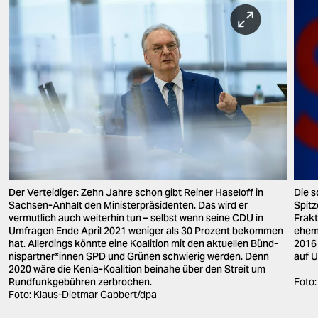
Der Verteidiger: Zehn Jahre schon gibt Reiner Haseloff in
Die s
Sachsen-Anhalt den Ministerpräsidenten. Das wird er
Spitz
vermutlich auch weiterhin tun – selbst wenn seine CDU in
Frakt
Umfragen Ende April 2021 weniger als 30 Prozent bekommen
ehema
hat. Allerdings könnte eine Koalition mit den aktuellen Bünd­
2016 
nis­part­ne­r*in­nen SPD und Grünen schwierig werden. Denn
auf 
2020 wäre die Kenia-Koalition beinahe über den Streit um
Rundfunkgebühren zerbrochen.
Foto
Foto: Klaus-Dietmar Gabbert/dpa