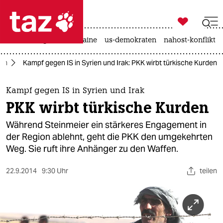

taz zahl ich
hitze
krieg in der ukraine
us-demokraten
nahost-konflikt

taz zahl ich
ien
Kampf gegen IS in Syrien und Irak: PKK wirbt türkische Kurden
taz zahl ich
themen
Kampf gegen IS in Syrien und Irak
PKK wirbt türkische Kurden
politik
Während Steinmeier ein stärkeres Engagement in
öko
der Region ablehnt, geht die PKK den umgekehrten
Weg. Sie ruft ihre Anhänger zu den Waffen.
gesellschaft
22.9.2014
9:30 Uhr
teilen
kultur
sport