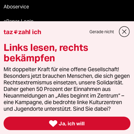
Aboservice
ePaper Login
taz
zahl ich
Gerade nicht

Downloads für Abonnierende
Links lesen, rechts
bekämpfen
© 2026 taz Verlags und Vertriebs GmbH
Alle Rechte vorbehalten. Bei rechtlichen Fragen oder für Genehmigungen
Mit doppelter Kraft für eine offene Gesellschaft!
wenden Sie sich bitte an
lizenzen@taz.de
Besonders jetzt brauchen Menschen, die sich gegen
Rechtsextremismus einsetzen, unsere Solidarität.
Daher gehen 50 Prozent der Einnahmen aus
Feedback
Redaktionsstatut
Kommune-Richtlinien
KI-
Neuanmeldungen an „Alles beginnt im Zentrum“ –
eine Kampagne, die bedrohte linke Kulturzentren
Leitlinie
Informant
Datenschutz
Impressum
AGB
und Jugendorte unterstützt. Sind Sie dabei?
Seitenwende
Einwilligungen widerrufen (Ads)

Ja, ich will