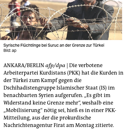
berlin
nord
wahrheit
verlag
Syrische Flüchtlinge bei Suruc an der Grenze zur Türkei
verlag
Bild: ap
veranstaltungen
ANKARA/BERLIN
afp/dpa
| Die verbotene
Arbeiterpartei Kurdistans (PKK) hat die Kurden in
shop
der Türkei zum Kampf gegen die
fragen & hilfe
Dschihadistengruppe Islamischer Staat (IS) im
benachbarten Syrien aufgerufen. „Es gibt im
unterstützen
Widerstand keine Grenze mehr“, weshalb eine
abo
„Mobilisierung“ nötig sei, hieß es in einer PKK-
Mitteilung, aus der die prokurdische
genossenschaft
Nachrichtenagentur Firat am Montag zitierte.