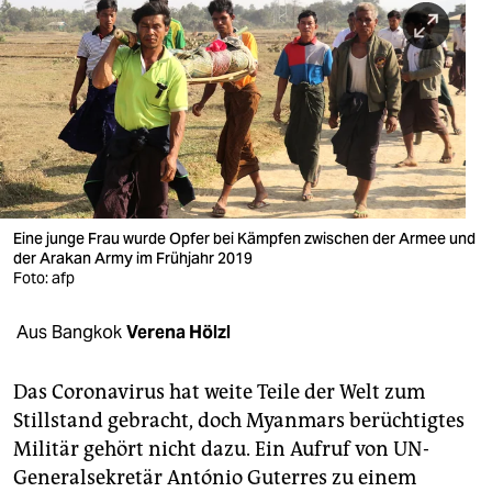
berlin
nord
wahrheit
verlag
verlag
veranstaltungen
Eine junge Frau wurde Opfer bei Kämpfen zwischen der Armee und
der Arakan Army im Frühjahr 2019
shop
Foto: afp
fragen & hilfe
Aus Bangkok
Verena Hölzl
unterstützen
Das Coronavirus hat weite Teile der Welt zum
abo
Stillstand gebracht, doch Myanmars berüchtigtes
Militär gehört nicht dazu. Ein Aufruf von UN-
genossenschaft
Generalsekretär António Guterres zu einem