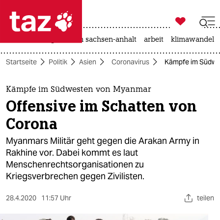

taz zahl ich
hitze
landtagswahl in sachsen-anhalt
arbeit
klimawandel

taz zahl ich
Startseite
Politik
Asien
Coronavirus
Kämpfe im Südwes
taz zahl ich
themen
Kämpfe im Südwesten von Myanmar
Offensive im Schatten von
politik
Corona
öko
Myanmars Militär geht gegen die Arakan Army in
Rakhine vor. Dabei kommt es laut
gesellschaft
Menschenrechtsorganisationen zu
Kriegsverbrechen gegen Zivilisten.
kultur
sport
28.4.2020
11:57 Uhr
teilen