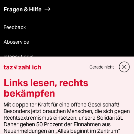
Fragen & Hilfe
Feedback
Aboservice
ePaper Login
taz
zahl ich
Gerade nicht

Downloads für Abonnierende
Links lesen, rechts
bekämpfen
© 2026 taz Verlags und Vertriebs GmbH
Mit doppelter Kraft für eine offene Gesellschaft!
Alle Rechte vorbehalten. Bei rechtlichen Fragen oder für Genehmigungen
wenden Sie sich bitte an
lizenzen@taz.de
Besonders jetzt brauchen Menschen, die sich gegen
Rechtsextremismus einsetzen, unsere Solidarität.
Daher gehen 50 Prozent der Einnahmen aus
Feedback
Redaktionsstatut
Kommune-Richtlinien
KI-
Neuanmeldungen an „Alles beginnt im Zentrum“ –