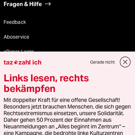
Fragen & Hilfe
Feedback
Aboservice
ePaper Login
taz
zahl ich
Gerade nicht

Downloads für Abonnierende
Links lesen, rechts
bekämpfen
© 2026 taz Verlags und Vertriebs GmbH
Mit doppelter Kraft für eine offene Gesellschaft!
Alle Rechte vorbehalten. Bei rechtlichen Fragen oder für Genehmigungen
wenden Sie sich bitte an
lizenzen@taz.de
Besonders jetzt brauchen Menschen, die sich gegen
Rechtsextremismus einsetzen, unsere Solidarität.
Daher gehen 50 Prozent der Einnahmen aus
Feedback
Redaktionsstatut
Kommune-Richtlinien
KI-
Neuanmeldungen an „Alles beginnt im Zentrum“ –
eine Kampagne, die bedrohte linke Kulturzentren