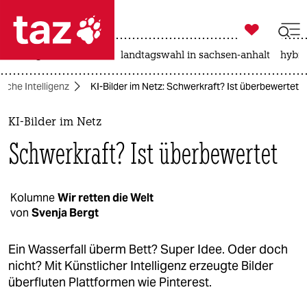

taz zahl ich
niedrigwasser
rente
landtagswahl in sachsen-anhalt
hybri

taz zahl ich
liche Intelligenz
KI-Bilder im Netz: Schwerkraft? Ist überbewertet
taz zahl ich
themen
KI-Bilder im Netz
Schwerkraft? Ist überbewertet
politik
öko
Kolumne
Wir retten die Welt
von
Svenja Bergt
gesellschaft
kultur
Ein Wasserfall überm Bett? Super Idee. Oder doch
nicht? Mit Künstlicher Intelligenz erzeugte Bilder
sport
überfluten Plattformen wie Pinterest.