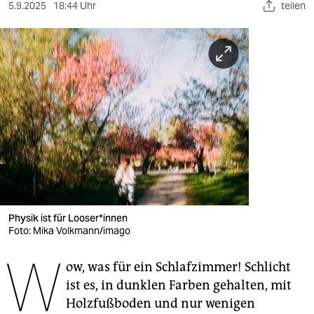
berlin
5.9.2025
18:44 Uhr
teilen
nord
wahrheit
verlag
verlag
veranstaltungen
shop
fragen & hilfe
Physik ist für Loo­se­r*in­nen
Foto: Mika Volkmann/imago
unterstützen
W
abo
ow, was für ein Schlafzimmer! Schlicht
ist es, in dunklen Farben gehalten, mit
genossenschaft
Holzfußboden und nur wenigen