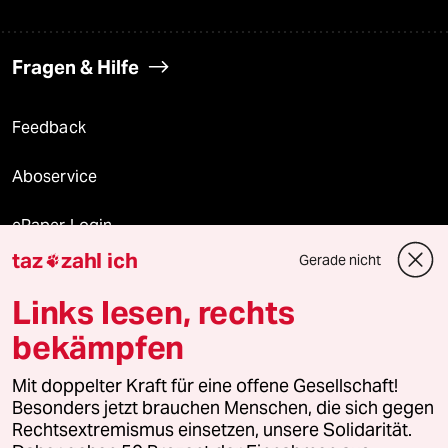
Fragen & Hilfe
Feedback
Aboservice
ePaper Login
taz
zahl ich
Gerade nicht

Downloads für Abonnierende
Links lesen, rechts
bekämpfen
© 2026 taz Verlags und Vertriebs GmbH
Mit doppelter Kraft für eine offene Gesellschaft!
Alle Rechte vorbehalten. Bei rechtlichen Fragen oder für Genehmigungen
wenden Sie sich bitte an
lizenzen@taz.de
Besonders jetzt brauchen Menschen, die sich gegen
Rechtsextremismus einsetzen, unsere Solidarität.