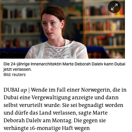
berlin
nord
wahrheit
verlag
verlag
veranstaltungen
Die 24-jährige Innenarchitektin Marte Deborah Dalelv kann Dubai
jetzt verlassen.
Bild: reuters
shop
fragen & hilfe
DUBAI
ap
| Wende im Fall einer Norwegerin, die in
Dubai eine Vergewaltigung anzeigte und dann
unterstützen
selbst verurteilt wurde: Sie sei begnadigt worden
abo
und dürfe das Land verlassen, sagte Marte
Deborah Dalelv am Montag. Die gegen sie
genossenschaft
verhängte 16-monatige Haft wegen