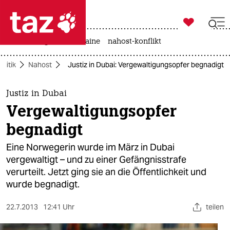

taz zahl ich
hitze
krieg in der ukraine
nahost-konflikt

taz zahl ich
olitik
Nahost
Justiz in Dubai: Vergewaltigungsopfer begnadigt
taz zahl ich
themen
Justiz in Dubai
Vergewaltigungsopfer
politik
begnadigt
öko
Eine Norwegerin wurde im März in Dubai
vergewaltigt – und zu einer Gefängnisstrafe
gesellschaft
verurteilt. Jetzt ging sie an die Öffentlichkeit und
wurde begnadigt.
kultur
sport
22.7.2013
12:41 Uhr
teilen