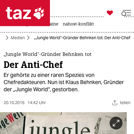

taz zahl ich
hitze
krieg in der ukraine
nahost-konflikt

taz zahl ich
ft
Medien
„Jungle World“-Gründer Behnken tot: Der Anti-Chef
taz zahl ich
themen
„Jungle World“-Gründer Behnken tot
Der Anti-Chef
politik
Er gehörte zu einer raren Spezies von
öko
Chefredakteuren. Nun ist Klaus Behnken, Gründer
der „Jungle World“, gestorben.
gesellschaft
20.10.2016
14:42 Uhr
teilen
kultur
sport