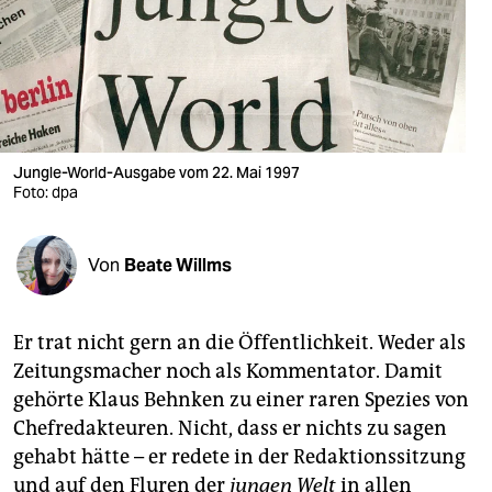
berlin
nord
wahrheit
verlag
Jungle-World-Ausgabe vom 22. Mai 1997
verlag
Foto: dpa
veranstaltungen
Von
Beate Willms
shop
fragen & hilfe
Er trat nicht gern an die Öffentlichkeit. Weder als
unterstützen
Zeitungsmacher noch als Kommentator. Damit
gehörte Klaus Behnken zu einer raren Spezies von
abo
Chefredakteuren. Nicht, dass er nichts zu sagen
genossenschaft
gehabt hätte – er redete in der Redaktionssitzung
und auf den Fluren der
jungen Welt
in allen