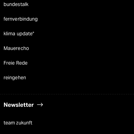
bundestalk
fernverbindung
klima update°
Mauerecho
Freie Rede
reingehen
Newsletter
team zukunft