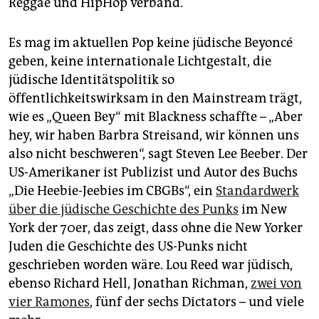
Reggae und HipHop verband.
Es mag im aktuellen Pop keine jüdische Beyoncé
geben, keine internationale Lichtgestalt, die
jüdische Identitätspolitik so
öffentlichkeitswirksam in den Mainstream trägt,
wie es „Queen Bey“ mit Blackness schaffte – „Aber
hey, wir haben Barbra Streisand, wir können uns
also nicht beschweren“, sagt Steven Lee Beeber. Der
US-Amerikaner ist Publizist und Autor des Buchs
„Die Heebie-Jeebies im CBGBs“, ein
Standardwerk
über die jüdische Geschichte des Punks
im New
York der 70er, das zeigt, dass ohne die New Yorker
Juden die Geschichte des US-Punks nicht
geschrieben worden wäre. Lou Reed war jüdisch,
ebenso Richard Hell, Jonathan Richman,
zwei von
vier Ramones
, fünf der sechs Dictators – und viele