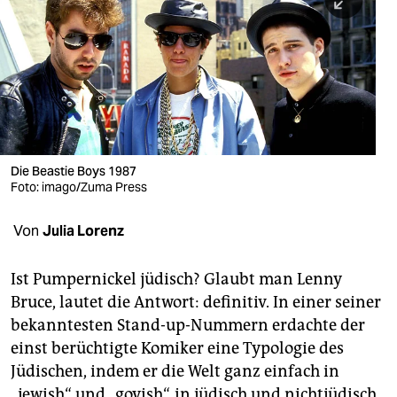
berlin
nord
wahrheit
verlag
verlag
Die Beastie Boys 1987
Foto: imago/Zuma Press
veranstaltungen
shop
Von
Julia Lorenz
fragen & hilfe
Ist Pumpernickel jüdisch? Glaubt man Lenny
unterstützen
Bruce, lautet die Antwort: definitiv. In einer seiner
bekanntesten Stand-up-Nummern erdachte der
abo
einst berüchtigte Komiker eine Typologie des
genossenschaft
Jüdischen, indem er die Welt ganz einfach in
„jewish“ und ­„goyish“, in jüdisch und nichtjüdisch,