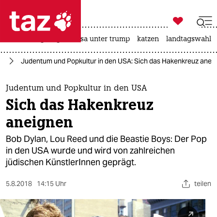

taz zahl ich
hitze
bergsteigen
usa unter trump
katzen
landtagswahl i

taz zahl ich
us
Judentum und Popkultur in den USA: Sich das Hakenkreuz anei
taz zahl ich
themen
Judentum und Popkultur in den USA
Sich das Hakenkreuz
politik
aneignen
öko
Bob Dylan, Lou Reed und die Beastie Boys: Der Pop
in den USA wurde und wird von zahlreichen
gesellschaft
jüdischen KünstlerInnen geprägt.
kultur
5.8.2018
14:15 Uhr
teilen
sport