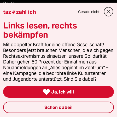
Ceuta
taz
zahl ich
Gerade nicht

Hitze
Links lesen, rechts
bekämpfen
Verlag
Mit doppelter Kraft für eine offene Gesellschaft!
Besonders jetzt brauchen Menschen, die sich gegen
Rechtsextremismus einsetzen, unsere Solidarität.
Aktuelles
Daher gehen 50 Prozent der Einnahmen aus
Neuanmeldungen an „Alles beginnt im Zentrum“ –
Hausblog
eine Kampagne, die bedrohte linke Kulturzentren
und Jugendorte unterstützt. Sind Sie dabei?
Die Seitenwende

Ja, ich will
Stellen
Schon dabei!
Presse