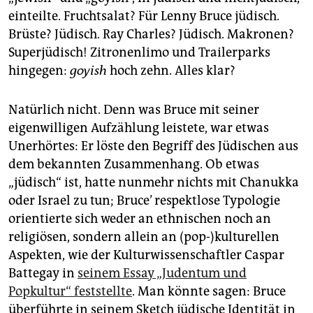
epaper login
einteilte. Fruchtsalat? Für Lenny Bruce jüdisch.
Brüste? Jüdisch. Ray Charles? Jüdisch. Makronen?
Superjüdisch! Zitronenlimo und Trailerparks
hingegen:
goyish
hoch zehn. Alles klar?
Natürlich nicht. Denn was Bruce mit seiner
eigenwilligen Aufzählung leistete, war etwas
Unerhörtes: Er löste den Begriff des Jüdischen aus
dem bekannten Zusammenhang. Ob etwas
„jüdisch“ ist, hatte nunmehr nichts mit Chanukka
oder Israel zu tun; Bruce’ respektlose Typologie
orientierte sich weder an ethnischen noch an
religiösen, sondern allein an (pop-)kulturellen
Aspekten, wie der Kulturwissenschaftler Caspar
Battegay in
seinem Essay „Judentum und
Popkultur“ feststellte
. Man könnte sagen: Bruce
überführte in seinem Sketch jüdische Identität in