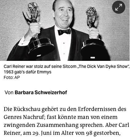
berlin
nord
wahrheit
verlag
verlag
veranstaltungen
Carl Reiner war stolz auf seine Sitcom „The Dick Van Dyke Show“,
1963 gab's dafür Emmys
shop
Foto: AP
fragen & hilfe
Von
Barbara Schweizerhof
unterstützen
Die Rückschau gehört zu den Erfordernissen des
abo
Genres Nachruf; fast könnte man von einem
zwingenden Zusammenhang sprechen. Aber Carl
genossenschaft
Reiner, am 29. Juni im Alter von 98 gestorben,