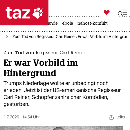

taz zahl ich
ceuta
rente
waldbrände
ebola
nahost-konflikt

taz zahl ich
lm
Zum Tod von Regisseur Carl Reiner: Er war Vorbild im Hintergrun
taz zahl ich
themen
Zum Tod von Regisseur Carl Reiner
Er war Vorbild im
politik
Hintergrund
öko
Trumps Niederlage wollte er unbedingt noch
erleben. Jetzt ist der US-amerikanische Regisseur
gesellschaft
Carl Reiner, Schöpfer zahlreicher Komödien,
gestorben.
kultur
sport
1.7.2020
14:54 Uhr
teilen