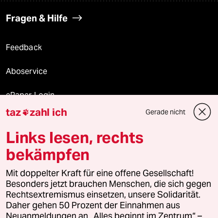
Fragen & Hilfe
Feedback
Aboservice
ePaper Login
taz
zahl ich
Gerade nicht

Downloads für Abonnierende
Links lesen, rechts
bekämpfen
© 2026 taz Verlags und Vertriebs GmbH
Mit doppelter Kraft für eine offene Gesellschaft!
Alle Rechte vorbehalten. Bei rechtlichen Fragen oder für Genehmigungen
wenden Sie sich bitte an
lizenzen@taz.de
Besonders jetzt brauchen Menschen, die sich gegen
Rechtsextremismus einsetzen, unsere Solidarität.
Daher gehen 50 Prozent der Einnahmen aus
Feedback
Redaktionsstatut
Kommune-Richtlinien
KI-
Neuanmeldungen an „Alles beginnt im Zentrum“ –