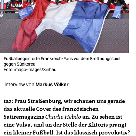
berlin
nord
wahrheit
verlag
verlag
Fußballbegeisterte Frankreich-Fans vor dem Eröffnungsspiel
gegen Südkorea
veranstaltungen
Foto: imago-images/Xinhau
shop
Interview von
Markus Völker
fragen & hilfe
unterstützen
taz: Frau Straßenburg, wir schauen uns gerade
das aktuelle Cover des französischen
abo
Satiremagazins
Charlie Hebdo
an. Zu sehen ist
eine Vulva, und an der Stelle der Klitoris prangt
genossenschaft
ein kleiner Fußball. Ist das klassisch provokativ?