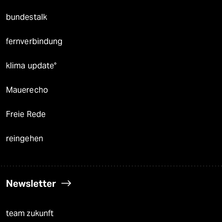
bundestalk
fernverbindung
klima update°
Mauerecho
Freie Rede
reingehen
Newsletter
team zukunft