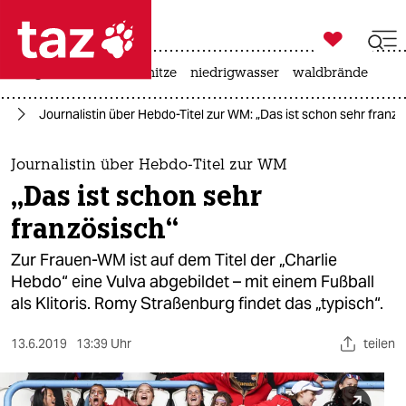

taz zahl ich
krieg in der ukraine
hitze
niedrigwasser
waldbrände

taz zahl ich
19
Journalistin über Hebdo-Titel zur WM: „Das ist schon sehr franzö
taz zahl ich
themen
Journalistin über Hebdo-Titel zur WM
„Das ist schon sehr
politik
französisch“
öko
Zur Frauen-WM ist auf dem Titel der „Charlie
Hebdo“ eine Vulva abgebildet – mit einem Fußball
gesellschaft
als Klitoris. Romy Straßenburg findet das „typisch“.
kultur
13.6.2019
13:39 Uhr
teilen
sport