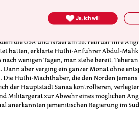
hi-Führungsmitglied Mohammed al-Bukhaiti sagt
ew
, er sei überrascht und der Raketenabschuss sei

Ja, ich will
on „militärischem Übermut“.
em die USA und Israel am 28. Februar ihre Angri
rtet hatten, erklärte Huthi-Anführer Abdul-Malik
 nach wenigen Tagen, man stehe bereit, Teheran
n. Dann aber verging ein ganzer Monat ohne ent
n. Die Huthi-Machthaber, die den Norden Jemens
ich der Hauptstadt Sanaa kontrollieren, verlegten
nd Militärgerät zur Abwehr eines möglichen Angr
nal anerkannten jemenitischen Regierung im Süd