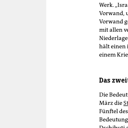
Werk. „Isr
Vorwand, u
Vorwand gel
mit allen 
Niederlage
hält einen
einem Krie
Das zwei
Die Bedeutu
März die
S
Fünftel des
Bedeutung
Dschibuti 