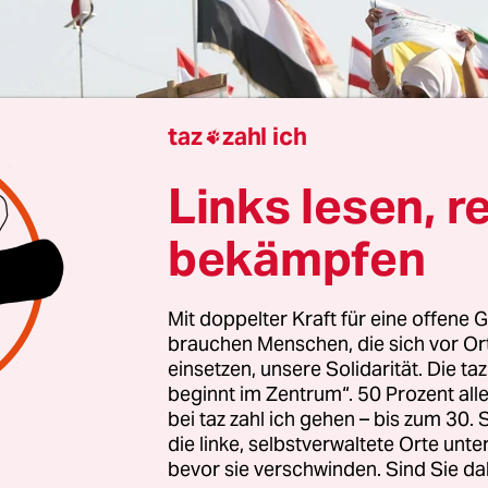
taz
zahl ich

Links lesen, r
Najm Aldain Qasem
bekämpfen
thi-Machthaber in Jemen am 27. März
eine ballist
htung Israel abfeuerten
, traf das sogar Teile der 
Mit doppelter Kraft für eine offene G
brauchen Menschen, die sich vor O
vorbereitet. Erst Stunden zuvor hatte der Huthi-
einsetzen, unsere Solidarität. Die ta
echer gesagt, man habe „die Finger am Abzug“ u
beginnt im Zentrum“. 50 Prozent a
änden in den Krieg eintreten, falls nämlich die A
bei taz zahl ich gehen – bis zum 30
die linke, selbstverwaltete Orte unte
großer oder Irans Infrastruktur direkt getroffen 
bevor sie verschwinden. Sind Sie da
ie zur Tat, ohne dass einer dieser Umstände einge