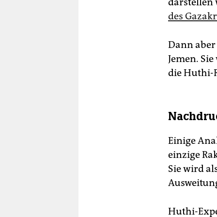
darstellen
des Gazakr
Dann aber 
Jemen. Sie
die Huthi-
Nachdruc
Einige Ana
einzige Ra
Sie wird a
Ausweitung
Huthi-Expe