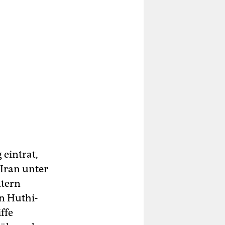
 eintrat,
Iran unter
ntern
en Huthi-
ffe