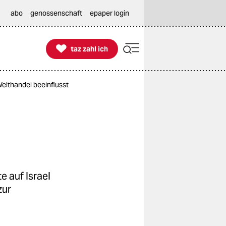
abo
genossenschaft
epaper login

taz zahl ich
taz zahl ich
Welthandel beeinflusst
 auf Israel
zur