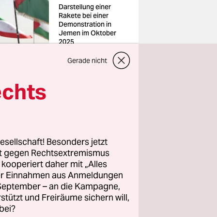
Darstellung einer
Rakete bei einer
Demonstration in
Jemen im Oktober
2025
Foto: Mohammed
Hamoud/Anadolu/ima
Gerade nicht
go
echts
ische
eigenen
esellschaft! Besonders jetzt
rt gegen Rechtsextremismus
z kooperiert daher mit „Alles
nd werde
ller Einnahmen aus Anmeldungen
nti-Iran-
. September – an die Kampagne,
rstützt und Freiräume sichern will,
werde. Dann
bei?
treten