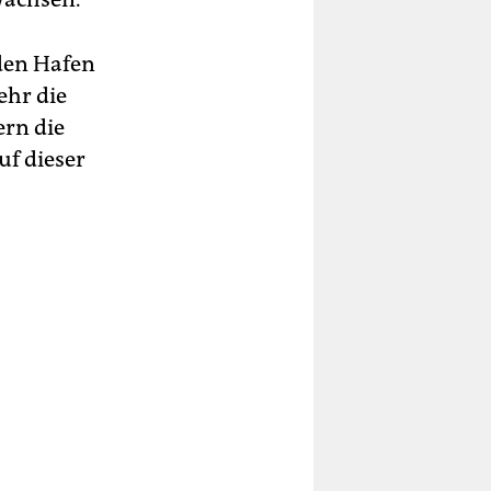
 den Hafen
ehr die
ern die
f dieser