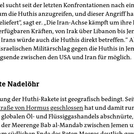
ael sucht seit der letzten Konfrontationen nach e
m die Huthis anzugreifen, und dieser Angriff ha
iefert“, sagt er. „Die Iran-Achse kämpft um ihre 
verfügbaren Kräften, von Irak über Libanon bis Je
 Irans würde auch die Huthis direkt betreffen.“ A
 israelischen Militärschlag gegen die Huthis in J
gsende zwischen den USA und Iran für möglich.
te Nadelöhr
ng der Huthi-Rakete ist geografisch bedingt. Sei
traße von Hormus geschlossen
hat und damit run
 globalen Öl- und Flüssiggashandels abschnürte, 
 der Meerenge Bab al-Mandab zwischen Jemen 
am südlichen Ende des Roten Meeres deutlich ge