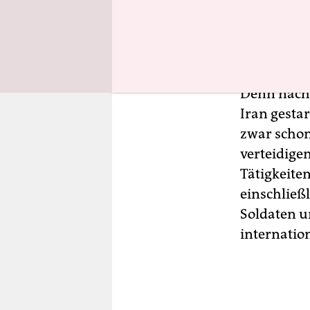
wäre. Hut
TV-Intervi
Ausdruck v
Denn nachd
Iran gesta
zwar schon
verteidige
Tätigkeite
einschließl
Soldaten u
internatio