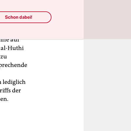
e in einem
 ein
Schon dabei!
ffe auf
 al-Huthi
 zu
sprechende
 lediglich
iffs der
en.