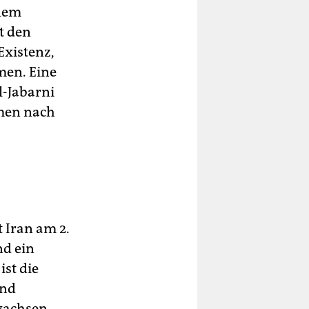
inem
t den
Existenz,
men. Eine
l-Jabarni
emen nach
t Iran am 2.
d ein
ist die
und
wachsen.