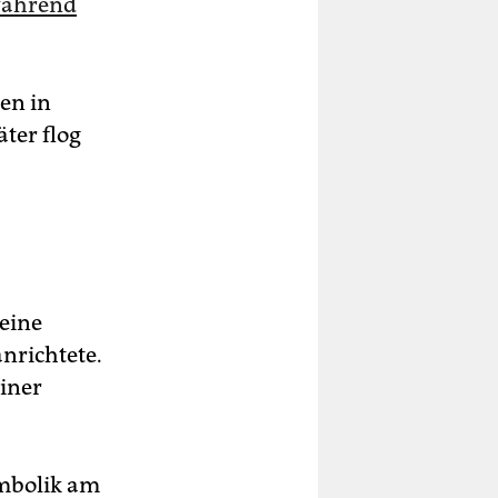
ährend
en in
ter flog
eine
nrichtete.
einer
ymbolik am