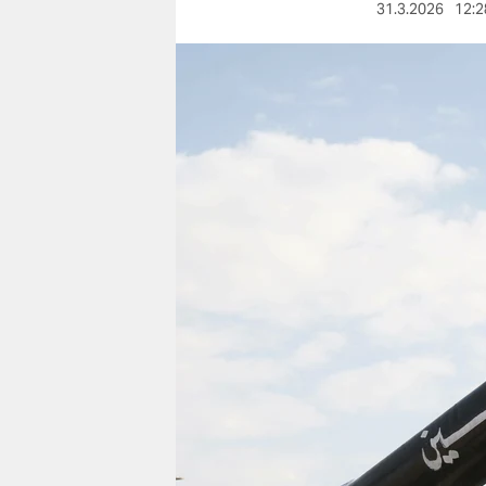
berlin
31.3.2026
12:2
nord
wahrheit
verlag
verlag
veranstaltungen
shop
fragen & hilfe
unterstützen
abo
genossenschaft