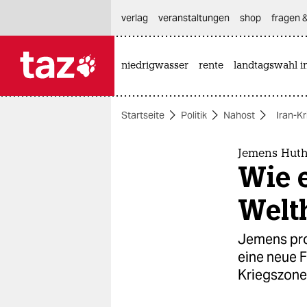
hautnavigation anspringen
hauptinhalt anspringen
footer anspringen
verlag
veranstaltungen
shop
fragen &
niedrigwasser
rente
landtagswahl i

taz zahl ich
taz zahl ich
Startseite
Politik
Nahost
Iran-Kr
themen
politik
Jemens Huth
Wie e
öko
Welth
gesellschaft
Jemens pro
kultur
eine neue F
Kriegszone
sport