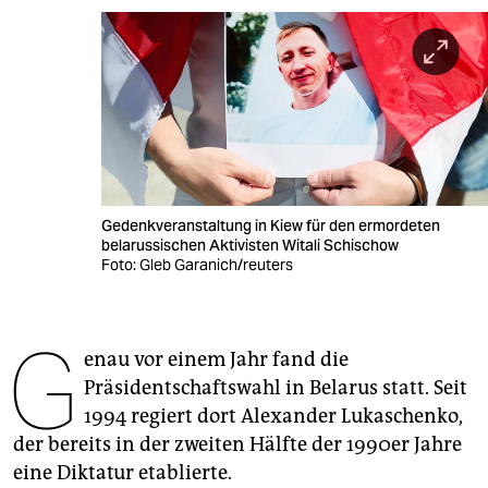
berlin
nord
wahrheit
verlag
verlag
Gedenkveranstaltung in Kiew für den ermordeten
veranstaltungen
belarussischen Aktivisten Witali Schischow
Foto: Gleb Garanich/reuters
shop
fragen & hilfe
G
enau vor einem Jahr fand die
unterstützen
Präsidentschaftswahl in Belarus statt. Seit
abo
1994 regiert dort Alexander Lukaschenko,
der bereits in der zweiten Hälfte der 1990er Jahre
genossenschaft
eine Diktatur etablierte.