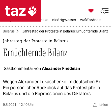

taz zahl ich
krieg in der ukraine
hitze
niedrigwasser
waldbrände

taz zahl ich
d Belarus
Jahrestag der Proteste in Belarus: Ernüchternde Bilanz
taz zahl ich
Jahrestag der Proteste in Belarus
themen
Ernüchternde Bilanz
politik
öko
Gastkommentar von
Alexander Friedman
gesellschaft
Wegen Alexander Lukaschenko im deutschen Exil:
Ein persönlicher Rückblick auf das Protestjahr in
kultur
Belarus und die Repressionen des Diktators.
sport
9.8.2021
12:40 Uhr
teilen