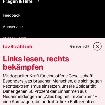
Fragen & Hilfe
Feedback
Aboservice
ePaper Login
taz
zahl ich
Gerade nicht

Downloads für Abonnierende
Links lesen, rechts
bekämpfen
© 2026 taz Verlags und Vertriebs GmbH
Mit doppelter Kraft für eine offene Gesellschaft!
Alle Rechte vorbehalten. Bei rechtlichen Fragen oder für Genehmigungen
wenden Sie sich bitte an
lizenzen@taz.de
Besonders jetzt brauchen Menschen, die sich gegen
Rechtsextremismus einsetzen, unsere Solidarität.
Daher gehen 50 Prozent der Einnahmen aus
Feedback
Redaktionsstatut
Kommune-Richtlinien
KI-
Neuanmeldungen an „Alles beginnt im Zentrum“ –
eine Kampagne, die bedrohte linke Kulturzentren
Leitlinie
Informant
Datenschutz
Impressum
AGB