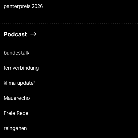
panterpreis 2026
Podcast
bundestalk
fernverbindung
klima update°
Mauerecho
Freie Rede
reingehen