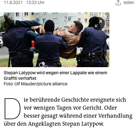
berlin
11.8.2021
13:33 Uhr
teilen
nord
wahrheit
verlag
verlag
veranstaltungen
Stepan Latypow wird wegen einer Lappalie wie einem
shop
Graffiti verhaftet
Foto: Ulf Mauder/picture alliance
fragen & hilfe
D
ie berührende Geschichte ereignete sich
unterstützen
vor wenigen Tagen vor Gericht. Oder
abo
besser gesagt während einer Verhandlung
über den Angeklagten Stepan Latypow.
genossenschaft