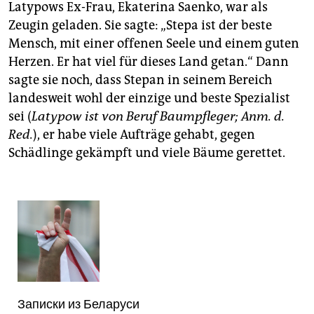
epaper login
Latypows Ex-Frau, Ekaterina Saenko, war als
Zeugin geladen. Sie sagte: „Stepa ist der beste
Mensch, mit einer offenen Seele und einem guten
Herzen. Er hat viel für dieses Land getan.“ Dann
sagte sie noch, dass Stepan in seinem Bereich
landesweit wohl der einzige und beste Spezialist
sei (
Latypow ist von Beruf Baumpfleger; Anm. d.
Red.
), er habe viele Aufträge gehabt, gegen
Schädlinge gekämpft und viele Bäume gerettet.
Записки из Беларуси