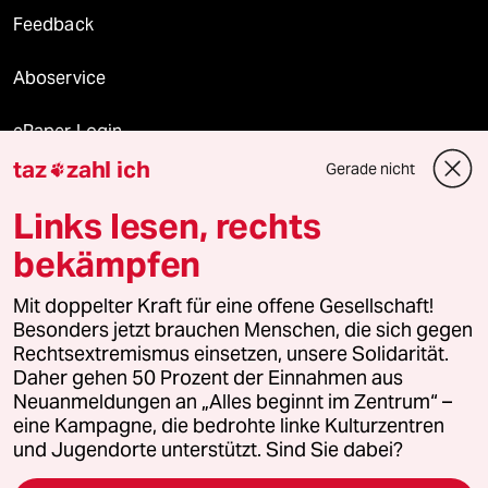
Feedback
Aboservice
ePaper Login
taz
zahl ich
Gerade nicht

Downloads für Abonnierende
Links lesen, rechts
bekämpfen
© 2026 taz Verlags und Vertriebs GmbH
Alle Rechte vorbehalten. Bei rechtlichen Fragen oder für Genehmigungen
Mit doppelter Kraft für eine offene Gesellschaft!
wenden Sie sich bitte an
lizenzen@taz.de
Besonders jetzt brauchen Menschen, die sich gegen
Rechtsextremismus einsetzen, unsere Solidarität.
Daher gehen 50 Prozent der Einnahmen aus
Feedback
Redaktionsstatut
Kommune-Richtlinien
KI-
Neuanmeldungen an „Alles beginnt im Zentrum“ –
eine Kampagne, die bedrohte linke Kulturzentren
Leitlinie
Informant
Datenschutz
Impressum
AGB
und Jugendorte unterstützt. Sind Sie dabei?