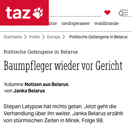

taz zahl ich
krieg in der ukraine
hitze
niedrigwasser
waldbrände

taz zahl ich
Startseite
Politik
Europa
Politische Gefangene in Belarus:
taz zahl ich
themen
Politische Gefangene in Belarus
Baumpfleger wieder vor Gericht
politik
öko
Kolumne
Notizen aus Belarus
von
Janka Belarus
gesellschaft
kultur
Stepan Latypow hat nichts getan. Jetzt geht die
Verhandlung über ihn weiter. Janka Belarus erzählt
sport
von stürmischen Zeiten in Minsk. Folge 98.