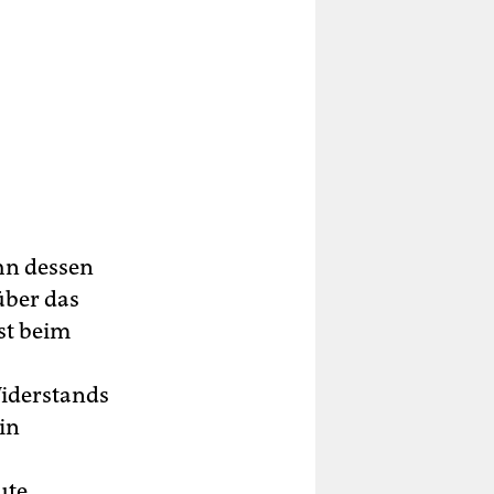
ihn dessen
über das
st beim
Widerstands
in
ute