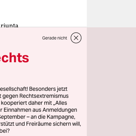
ärjunta
ie von Bo
Gerade nicht
ical
sch vor
echts
 täglich in
so aus:
esellschaft! Besonders jetzt
rt gegen Rechtsextremismus
 1. Februar
z kooperiert daher mit „Alles
m Tode
ller Einnahmen aus Anmeldungen
er
. September – an die Kampagne,
teilt.
rstützt und Freiräume sichern will,
bei?
inder.