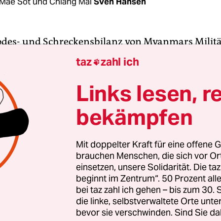
Mae Sot und Chiang Mai
Sven Hansen
odes- und Schreckensbilanz von Myanmars Milit
and so gründlich und so glaubwürdig Buch wie d
taz
zahl ich

dete Organisation Assistance Association for Polt
(Burma), kurz AAPP genannt. Seit dem Militärput
Links lesen, r
Jahren veröffentlicht die Organisation die Zahlen
bekämpfen
r offen zugänglichen Datenbanken.
Montag sieht die Kurzfassung von AAPPs Zahlen 
Mit doppelter Kraft für eine offene G
brauchen Menschen, die sich vor O
listen wurden von Juntakräften seit dem Putsch am
einsetzen, unsere Solidarität. Die ta
et, darunter 282 Kinder. 143 Personen wurden zu
beginnt im Zentrum“. 50 Prozent a
 davon sitzen 101 in Todeszellen, vier wurden bish
bei taz zahl ich gehen – bis zum 30
et, der Rest wurde in Abwesenheit zum Tode verur
die linke, selbstverwaltete Orte unte
bevor sie verschwinden. Sind Sie da
ilisten wurden bisher festgenommen, davon 439 K