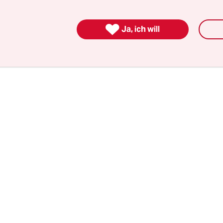
sonen sind noch in Haft, davon wurden 2.216 bishe
Dann folgt der tägliche Hinweis: „Diese Zahlen w

Ja, ich will
ziert. Die tatsächlichen Zahlen sind wahrscheinli