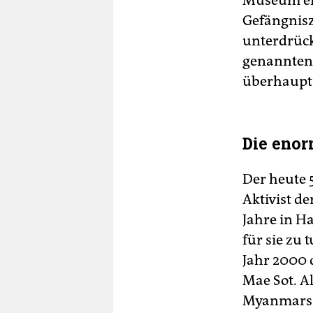
Museum ein
Gefängnisze
unterdrück
genannten 
überhaupt 
Die enor
Der heute 5
Aktivist d
Jahre in Ha
für sie zu 
Jahr 2000 
Mae Sot. A
Myanmars M