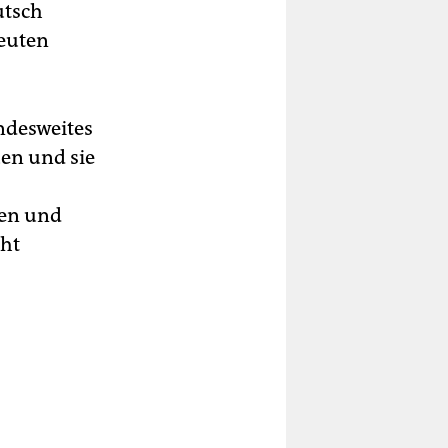
utsch
neuten
andesweites
en und sie
ten und
cht