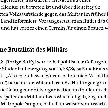
gerichtet, das durch den Nachbau einer
llentür zu betreten ist und über die seit 1962
ten Volksaufstände gegen das Militär im früher
Land informiert. Vorausgesetzt, man findet das
und hat vorher einen Termin für einen Besuch v
me Brutalität des Militärs
8-jährige Bo Kyi war selbst politischer Gefangen
er Studentenbewegung von 1988/89 saß mehr als 
ft. „Als ich entlassen wurde, baten mich Mit­häftl
tun“, berichtet er. Mit anderen Ex-Häftlingen grün
die Gefangenenhilfsorganisation im thailändisch
ls später das Militär etwas Macht abgab, zog auc
etropole Yangon, behielt in ­weiser Voraussicht 