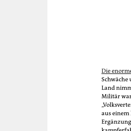
Die enorme
Schwäche u
Land nimmt 
Militär war
„Volksverte
aus einem 
Ergänzung 
kampferfa