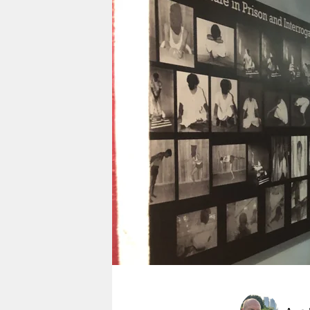
berlin
nord
wahrheit
verlag
verlag
veranstaltungen
shop
fragen & hilfe
unterstützen
abo
genossenschaft