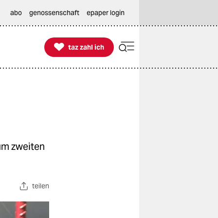
abo
genossenschaft
epaper login

taz zahl ich
taz zahl ich
zum zweiten
teilen