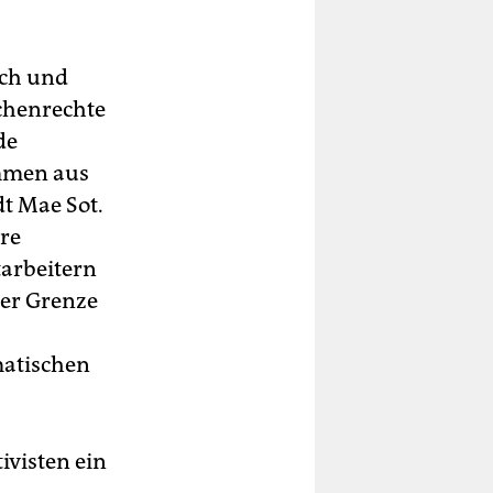
tch und
chenrechte
de
mmen aus
t Mae Sot.
re
tarbeitern
der Grenze
matischen
ivisten ein