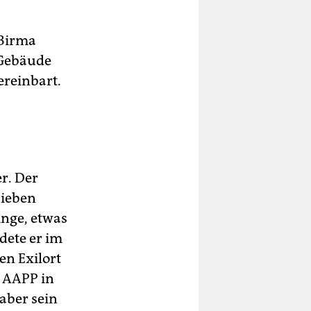
 Birma
 Gebäude
ereinbart.
er. Der
sieben
inge, etwas
dete er im
en Exilort
h AAPP in
aber sein