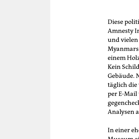
Diese poli
Amnesty I
und vielen
Myanmars 
einem Holz
Kein Schi
Gebäude. Ni
täglich di
per E-Mail
gegencheck
Analysen a
In einer e