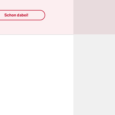
r
urden von
Schon dabei!
ch viel