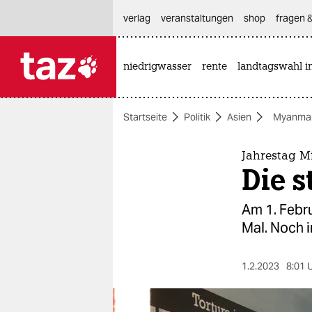
hautnavigation anspringen
hauptinhalt anspringen
footer anspringen
verlag
veranstaltungen
shop
fragen &
niedrigwasser
rente
landtagswahl i

taz zahl ich
taz zahl ich
Startseite
Politik
Asien
Myanma
themen
politik
Jahrestag M
Die s
öko
Am 1. Febru
gesellschaft
Mal. Noch 
kultur
1.2.2023
8:01 
sport