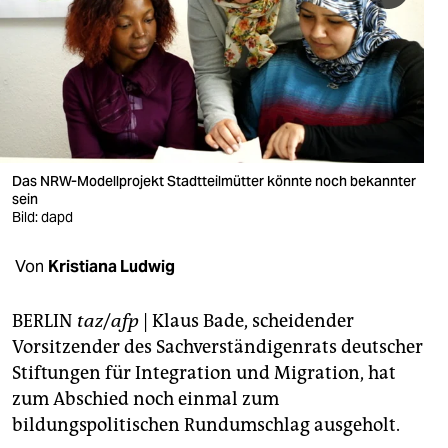
berlin
nord
wahrheit
verlag
verlag
Das NRW-Modellprojekt Stadtteilmütter könnte noch bekannter
sein
veranstaltungen
Bild: dapd
shop
Von
Kristiana Ludwig
fragen & hilfe
BERLIN
taz
/
afp
| Klaus Bade, scheidender
unterstützen
Vorsitzender des Sachverständigenrats deutscher
Stiftungen für Integration und Migration, hat
abo
zum Abschied noch einmal zum
genossenschaft
bildungspolitischen Rundumschlag ausgeholt.