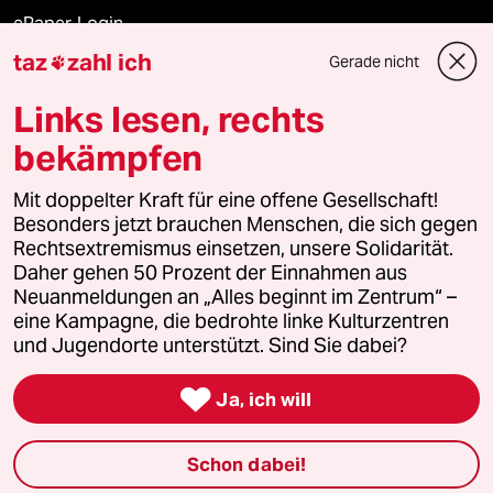
ePaper Login
taz
zahl ich
Gerade nicht

Downloads für Abonnierende
Links lesen, rechts
bekämpfen
© 2026 taz Verlags und Vertriebs GmbH
Mit doppelter Kraft für eine offene Gesellschaft!
Alle Rechte vorbehalten. Bei rechtlichen Fragen oder für Genehmigungen
wenden Sie sich bitte an
lizenzen@taz.de
Besonders jetzt brauchen Menschen, die sich gegen
Rechtsextremismus einsetzen, unsere Solidarität.
Daher gehen 50 Prozent der Einnahmen aus
Feedback
Redaktionsstatut
Kommune-Richtlinien
KI-
Neuanmeldungen an „Alles beginnt im Zentrum“ –
eine Kampagne, die bedrohte linke Kulturzentren
Leitlinie
Informant
Datenschutz
Impressum
AGB
und Jugendorte unterstützt. Sind Sie dabei?
Seitenwende
Einwilligungen widerrufen (Ads)

Ja, ich will
Schon dabei!