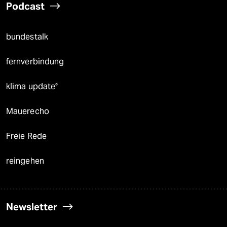
Podcast
bundestalk
fernverbindung
klima update°
Mauerecho
Freie Rede
reingehen
Newsletter