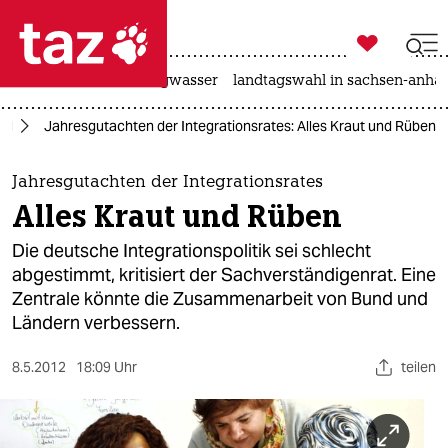

taz zahl ich
katzen
hitze
niedrigwasser
landtagswahl in sachsen-anhal

taz zahl ich
nd
Jahresgutachten der Integrationsrates: Alles Kraut und Rüben
taz zahl ich
themen
Jahresgutachten der Integrationsrates
Alles Kraut und Rüben
politik
Die deutsche Integrationspolitik sei schlecht
öko
abgestimmt, kritisiert der Sachverständigenrat. Eine
Zentrale könnte die Zusammenarbeit von Bund und
gesellschaft
Ländern verbessern.
kultur
8.5.2012
18:09 Uhr
teilen
sport