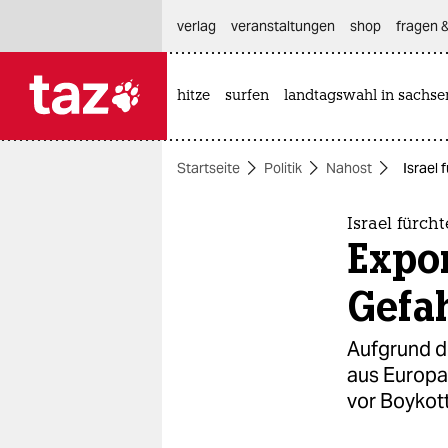
hautnavigation anspringen
hauptinhalt anspringen
footer anspringen
verlag
veranstaltungen
shop
fragen &
hitze
surfen
landtagswahl in sachse

taz zahl ich
taz zahl ich
Startseite
Politik
Nahost
Israel 
themen
politik
Israel fürch
Expor
öko
Gefa
gesellschaft
Aufgrund de
kultur
aus Europa
vor Boykott
sport