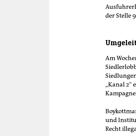
Ausfuhrerl
der Stelle 
Umgeleit
Am Wochene
Siedlerlob
Siedlungen
„Kanal 2“ e
Kampagnen
Boykottmaß
und Institu
Recht illeg