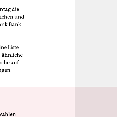
ntag die
lichen und
bank Bank
ine Liste
e ähnliche
oche auf
ungen
wahlen