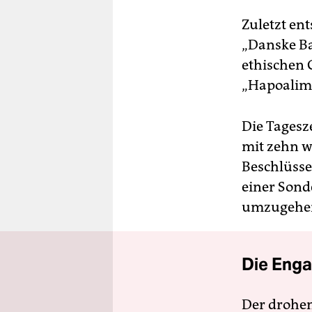
Zuletzt en
„Danske Ba
ethischen 
„Hapoalim“
Die Tagesz
mit zehn w
Beschlüsse 
einer Sond
umzugehen
Die Enga
Der drohe