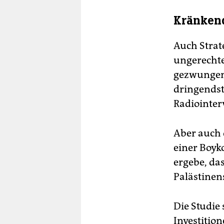
Kränken
Auch Strate
ungerechte
gezwungen 
dringendst
Radiointer
Aber auch 
einer Boyk
ergebe, da
Palästinen
Die Studie 
Investitio