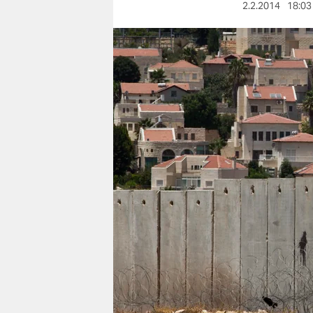
berlin
2.2.2014
18:03
nord
wahrheit
verlag
verlag
veranstaltungen
shop
fragen & hilfe
unterstützen
abo
genossenschaft