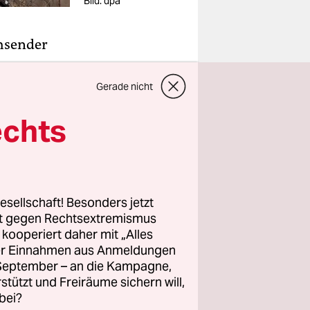
Bild: dpa
chsender
Am Sonntag
Gerade nicht
en
echts
Münchner
chen
iative
esellschaft! Besonders jetzt
rt gegen Rechtsextremismus
 wachsende
z kooperiert daher mit „Alles
otte und
ller Einnahmen aus Anmeldungen
r Ist-
. September – an die Kampagne,
rstützt und Freiräume sichern will,
b
bei?
hlstand,