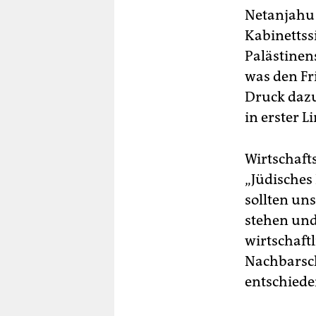
Netanjahu 
Kabinettssi
Palästinen
was den Fr
Druck dazu
in erster L
Wirtschaft
„Jüdisches 
sollten un
stehen und
wirtschaftl
Nachbarsch
entschiede