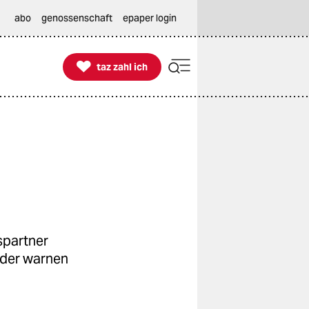
abo
genossenschaft
epaper login

taz zahl ich
taz zahl ich
spartner
eder warnen