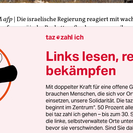
M
afp
| Die israelische Regierung reagiert mit wa
 auf europäische Boykottmaßnahmen gegen ihre
olitik in den besetzten Palästinensergebieten. 
taz
zahl ich

sich Ministerpräsident Benjamin Netanjahu geg
Links lesen, r
on US-Außenminister John Kerry, der auf der 
skonferenz angesichts der Boykotte die dramatis
bekämpfen
en eines Scheiterns seiner aktuellen Friedensinit
 hatte.
Mit doppelter Kraft für eine offene G
brauchen Menschen, die sich vor O
e am Samstag in München gewarnt, es gebe eine
einsetzen, unsere Solidarität. Die ta
um Israel zu delegitimieren. „Es wird über Boyk
beginnt im Zentrum“. 50 Prozent a
inge gesprochen“, sagte der US-Außenminister. De
bei taz zahl ich gehen – bis zum 30
die linke, selbstverwaltete Orte unte
 israelisch-palästinensischen Konflikt sei deshal
bevor sie verschwinden. Sind Sie da
, illusorisch“. In Israel gebe es „momentanen Wo