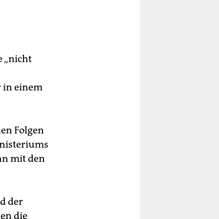
 „nicht
r in einem
den Folgen
inisteriums
nn mit den
nd der
en die