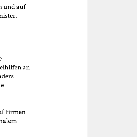
n und auf
nister.
e
eihilfen an
nders
he
uf Firmen
ionalem