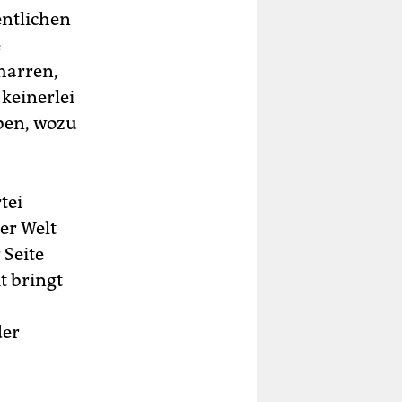
ntlichen
e
harren,
keinerlei
eben, wozu
tei
er Welt
 Seite
t bringt
der