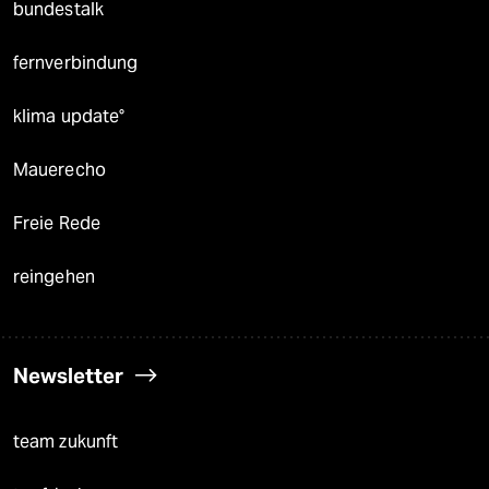
bundestalk
fernverbindung
klima update°
Mauerecho
Freie Rede
reingehen
Newsletter
team zukunft