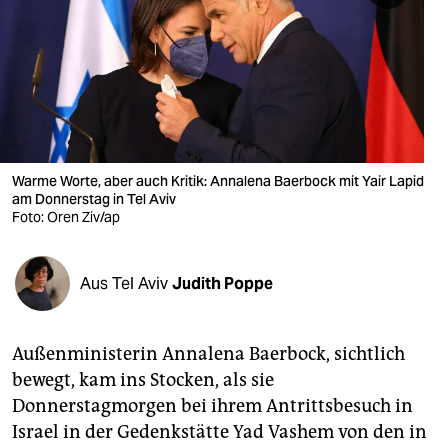
berlin
nord
wahrheit
verlag
verlag
Warme Worte, aber auch Kritik: Annalena Baerbock mit Yair Lapid
am Donnerstag in Tel Aviv
veranstaltungen
Foto: Oren Ziv/ap
shop
Aus Tel Aviv
Judith Poppe
fragen & hilfe
unterstützen
Außenministerin Annalena Baerbock, sichtlich
abo
bewegt, kam ins Stocken, als sie
Donnerstagmorgen bei ihrem Antrittsbesuch in
genossenschaft
Israel in der Gedenkstätte Yad Vashem von den in