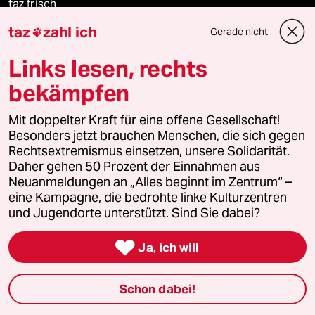
taz frisch
taz
zahl ich
Gerade nicht

taz zahl ich
Links lesen, rechts
taz lab Infobrief
bekämpfen
Mit doppelter Kraft für eine offene Gesellschaft!
Besonders jetzt brauchen Menschen, die sich gegen
Veranstaltungen
Rechtsextremismus einsetzen, unsere Solidarität.
Daher gehen 50 Prozent der Einnahmen aus
Demnächst
Neuanmeldungen an „Alles beginnt im Zentrum“ –
eine Kampagne, die bedrohte linke Kulturzentren
und Jugendorte unterstützt. Sind Sie dabei?
Vor Ort

Ja, ich will
Live im Stream
Vergangene
Schon dabei!