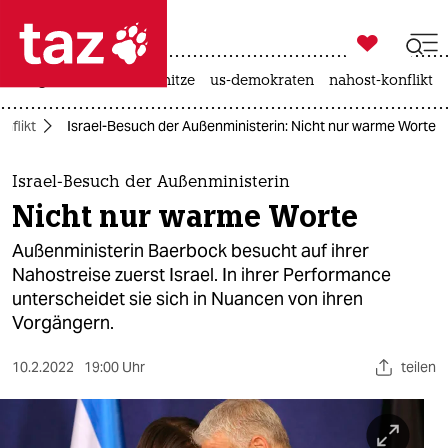

taz zahl ich
krieg in der ukraine
hitze
us-demokraten
nahost-konflikt

taz zahl ich
nflikt
Israel-Besuch der Außenministerin: Nicht nur warme Worte
taz zahl ich
themen
Israel-Besuch der Außenministerin
Nicht nur warme Worte
politik
Außenministerin Baerbock besucht auf ihrer
öko
Nahostreise zuerst Israel. In ihrer Performance
unterscheidet sie sich in Nuancen von ihren
gesellschaft
Vorgängern.
kultur
10.2.2022
19:00 Uhr
teilen
sport