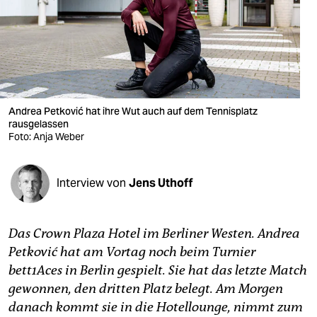
berlin
nord
wahrheit
verlag
Andrea Petković hat ihre Wut auch auf dem Tennisplatz
rausgelassen
verlag
Foto: Anja Weber
veranstaltungen
shop
Interview von
Jens Uthoff
fragen & hilfe
Das Crown Plaza Hotel im Berliner Westen. Andrea
unterstützen
Petković hat am Vortag noch beim Turnier
abo
bett1Aces in Berlin gespielt. Sie hat das letzte Match
gewonnen, den dritten Platz belegt. Am Morgen
genossenschaft
danach kommt sie in die Hotel­lounge, nimmt zum