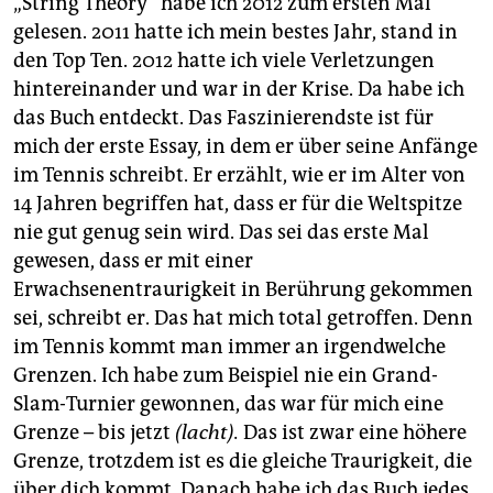
„String Theory“ habe ich 2012 zum ersten Mal
gelesen. 2011 hatte ich mein bestes Jahr, stand in
den Top Ten. 2012 hatte ich viele Verletzungen
hinter­ein­ander und war in der Krise. Da habe ich
das Buch entdeckt. Das Faszinierendste ist für
mich der erste Essay, in dem er über seine Anfänge
im Tennis schreibt. Er erzählt, wie er im Alter von
14 Jahren begriffen hat, dass er für die Weltspitze
nie gut genug sein wird. Das sei das erste Mal
gewesen, dass er mit einer
Erwachsenentraurigkeit in Berührung gekommen
sei, schreibt er. Das hat mich total getroffen. Denn
im Tennis kommt man immer an irgendwelche
Grenzen. Ich habe zum Beispiel nie ein Grand-
Slam-Turnier gewonnen, das war für mich eine
Grenze – bis jetzt
(lacht).
Das ist zwar eine höhere
Grenze, trotzdem ist es die gleiche Traurigkeit, die
über dich kommt. Danach habe ich das Buch jedes