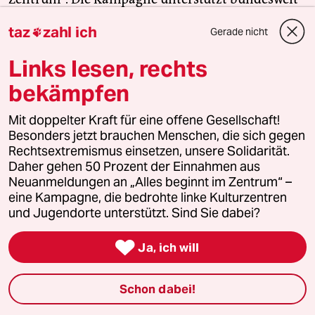
linke, selbstverwaltete Orte und baut einen
taz
zahl ich
Gerade nicht

solidarischen Fonds für deren Schutz und Erhalt
auf. Eine offene Gesellschaft braucht guten, frei
Links lesen, rechts
zugänglichen Journalismus – und
bekämpfen
zivilgesellschaftliches Engagement. Finden Sie
auch? Dann machen Sie mit und unterstützen Sie
Mit doppelter Kraft für eine offene Gesellschaft!
unsere Aktion.
Besonders jetzt brauchen Menschen, die sich gegen
Rechtsextremismus einsetzen, unsere Solidarität.
Daher gehen 50 Prozent der Einnahmen aus
Jetzt unterstützen
Neuanmeldungen an „Alles beginnt im Zentrum“ –
eine Kampagne, die bedrohte linke Kulturzentren
und Jugendorte unterstützt. Sind Sie dabei?
Themen

Ja, ich will
#Tennis
#Psychologie
#Literatur
#Feminismus
#Migration
#Popkultur
Schon dabei!