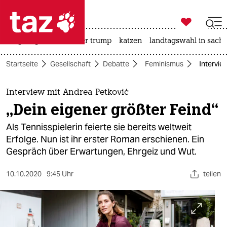

taz zahl ich
bergsteigen
usa unter trump
katzen
landtagswahl in sachs

taz zahl ich
Startseite
Gesellschaft
Debatte
Feminismus
Intervie
taz zahl ich
themen
Interview mit Andrea Petković
„Dein eigener größter Feind“
politik
Als Tennisspielerin feierte sie bereits weltweit
öko
Erfolge. Nun ist ihr erster Roman erschienen. Ein
Gespräch über Erwartungen, Ehrgeiz und Wut.
gesellschaft
10.10.2020
9:45 Uhr
teilen
kultur
sport