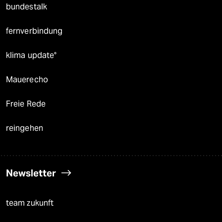
bundestalk
fernverbindung
klima update°
Mauerecho
Freie Rede
reingehen
Newsletter
team zukunft