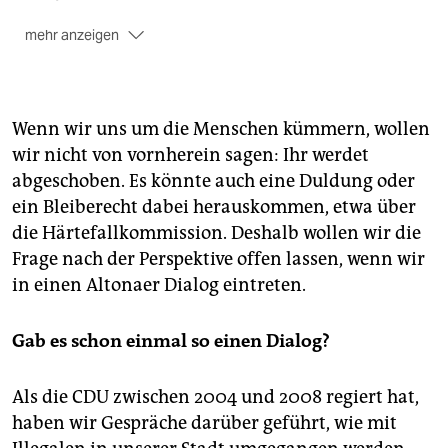
mehr anzeigen
Das Bundesinnenministerium
und der Hamburger
SPD-Senat wollen die Männer abschieben. Die St.
Pauli Gemeinde hat etwa 70 von ihnen aufgenommen.
Wenn wir uns um die Menschen kümmern, wollen
Uwe Szczesny
, 67, sitzt seit 37 Jahren für die CDU in
wir nicht von vornherein sagen: Ihr werdet
der Bezirksversammlung Altona und ist seit 2006 ihr
abgeschoben. Es könnte auch eine Duldung oder
Fraktionsvorsitzender.
ein Bleiberecht dabei herauskommen, etwa über
die Härtefallkommission. Deshalb wollen wir die
Frage nach der Perspektive offen lassen, wenn wir
in einen Altonaer Dialog eintreten.
Gab es schon einmal so einen Dialog?
Als die CDU zwischen 2004 und 2008 regiert hat,
haben wir Gespräche darüber geführt, wie mit