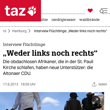

taz zahl ich
krieg in der ukraine
hitze
niedrigwasser
waldbrände

taz zahl ich
Nord
Hamburg
Interview Flüchtlinge: „Weder links noch rechts“
taz zahl ich
themen
Interview Flüchtlinge
„Weder links noch rechts“
politik
Die obdachlosen Afrikaner, die in der St. Pauli
öko
Kirche schlafen, haben neue Unterstützer: die
Altonaer CDU.
gesellschaft
17.6.2013
18:56 Uhr
teilen
kultur
sport