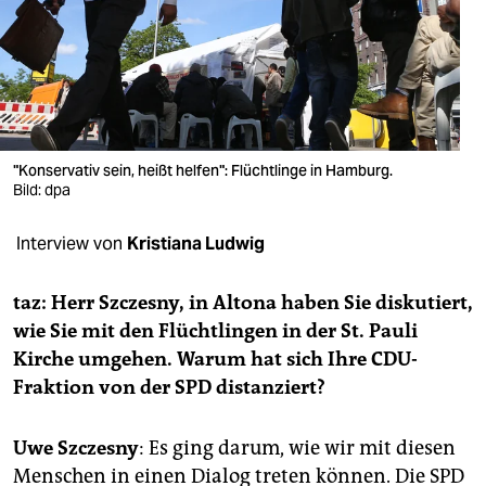
berlin
nord
wahrheit
verlag
"Konservativ sein, heißt helfen": Flüchtlinge in Hamburg.
verlag
Bild: dpa
veranstaltungen
Interview von
Kristiana Ludwig
shop
taz: Herr Szczesny, in Altona haben Sie diskutiert,
fragen & hilfe
wie Sie mit den Flüchtlingen in der St. Pauli
Kirche umgehen. Warum hat sich Ihre CDU-
unterstützen
Fraktion von der SPD distanziert?
abo
Uwe Szczesny
: Es ging darum, wie wir mit diesen
genossenschaft
Menschen in einen Dialog treten können. Die SPD