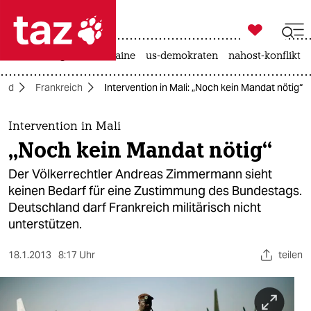

taz zahl ich
hitze
krieg in der ukraine
us-demokraten
nahost-konflikt

taz zahl ich
and
Frankreich
Intervention in Mali: „Noch kein Mandat nötig“
taz zahl ich
themen
Intervention in Mali
„Noch kein Mandat nötig“
politik
Der Völkerrechtler Andreas Zimmermann sieht
öko
keinen Bedarf für eine Zustimmung des Bundestags.
Deutschland darf Frankreich militärisch nicht
gesellschaft
unterstützen.
kultur
18.1.2013
8:17 Uhr
teilen
sport