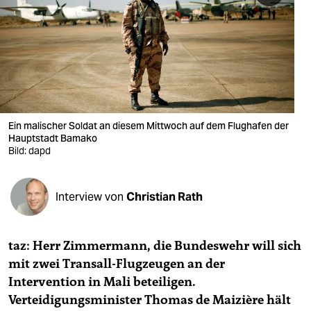
berlin
nord
wahrheit
verlag
verlag
Ein malischer Soldat an diesem Mittwoch auf dem Flughafen der
Hauptstadt Bamako
veranstaltungen
Bild: dapd
shop
Interview von
Christian Rath
fragen & hilfe
unterstützen
taz: Herr Zimmermann, die Bundeswehr will sich
abo
mit zwei Transall-Flugzeugen an der
Intervention in Mali beteiligen.
genossenschaft
Verteidigungsminister Thomas de Maizière hält