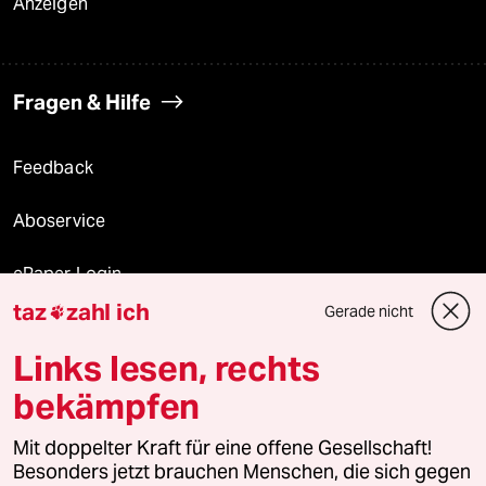
Anzeigen
Fragen & Hilfe
Feedback
Aboservice
ePaper Login
taz
zahl ich
Gerade nicht

Downloads für Abonnierende
Links lesen, rechts
bekämpfen
© 2026 taz Verlags und Vertriebs GmbH
Alle Rechte vorbehalten. Bei rechtlichen Fragen oder für Genehmigungen
Mit doppelter Kraft für eine offene Gesellschaft!
wenden Sie sich bitte an
lizenzen@taz.de
Besonders jetzt brauchen Menschen, die sich gegen