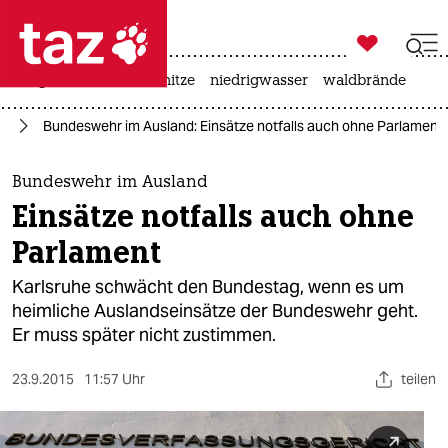

taz zahl ich
krieg in der ukraine
hitze
niedrigwasser
waldbrände

taz zahl ich
hr
Bundeswehr im Ausland: Einsätze notfalls auch ohne Parlament
taz zahl ich
themen
Bundeswehr im Ausland
Einsätze notfalls auch ohne
politik
Parlament
öko
Karlsruhe schwächt den Bundestag, wenn es um
heimliche Auslandseinsätze der Bundeswehr geht.
gesellschaft
Er muss später nicht zustimmen.
kultur
23.9.2015
11:57 Uhr
teilen
sport