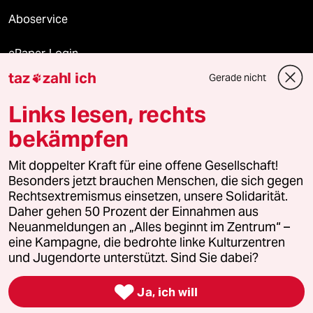
Aboservice
ePaper Login
taz
zahl ich
Gerade nicht

Downloads für Abonnierende
Links lesen, rechts
bekämpfen
© 2026 taz Verlags und Vertriebs GmbH
Alle Rechte vorbehalten. Bei rechtlichen Fragen oder für Genehmigungen
Mit doppelter Kraft für eine offene Gesellschaft!
wenden Sie sich bitte an
lizenzen@taz.de
Besonders jetzt brauchen Menschen, die sich gegen
Rechtsextremismus einsetzen, unsere Solidarität.
Daher gehen 50 Prozent der Einnahmen aus
Feedback
Redaktionsstatut
Kommune-Richtlinien
KI-
Neuanmeldungen an „Alles beginnt im Zentrum“ –
eine Kampagne, die bedrohte linke Kulturzentren
Leitlinie
Informant
Datenschutz
Impressum
AGB
und Jugendorte unterstützt. Sind Sie dabei?
Seitenwende
Einwilligungen widerrufen (Ads)

Ja, ich will