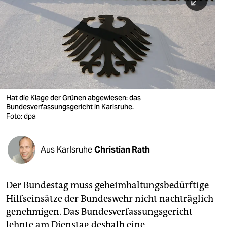
berlin
nord
wahrheit
verlag
verlag
Hat die Klage der Grünen abgewiesen: das
Bundesverfassungsgericht in Karlsruhe.
veranstaltungen
Foto: dpa
shop
fragen & hilfe
Aus Karlsruhe
Christian Rath
unterstützen
Der Bundestag muss geheimhaltungsbedürftige
abo
Hilfseinsätze der Bundeswehr nicht nachträglich
genossenschaft
genehmigen. Das Bundesverfassungsgericht
lehnte am Dienstag deshalb eine