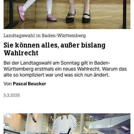
berlin
nord
wahrheit
Landtagswahl in Baden-Württemberg
verlag
Sie können alles, außer bislang
Wahlrecht
verlag
Bei der Landtagswahl am Sonntag gilt in Baden-
veranstaltungen
Württemberg erstmals ein neues Wahlrecht. Warum das
alte so kompliziert war und was sich nun ändert.
shop
Von
Pascal Beucker
fragen & hilfe
5.3.2026
unterstützen
abo
genossenschaft