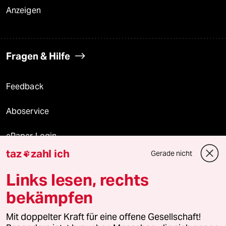
Anzeigen
Fragen & Hilfe
Feedback
Aboservice
ePaper Login
taz
zahl ich
Gerade nicht

Downloads für Abonnierende
Links lesen, rechts
bekämpfen
© 2026 taz Verlags und Vertriebs GmbH
Alle Rechte vorbehalten. Bei rechtlichen Fragen oder für Genehmigungen
Mit doppelter Kraft für eine offene Gesellschaft!
wenden Sie sich bitte an
lizenzen@taz.de