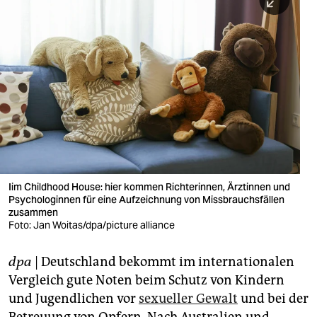
berlin
nord
wahrheit
verlag
verlag
veranstaltungen
shop
Iim Childhood House: hier kommen Richterinnen, Ärztinnen und
Psychologinnen für eine Aufzeichnung von Missbrauchsfällen
fragen & hilfe
zusammen
Foto: Jan Woitas/dpa/picture alliance
unterstützen
dpa
| Deutschland bekommt im internationalen
abo
Vergleich gute Noten beim Schutz von Kindern
genossenschaft
und Jugendlichen vor
sexueller Gewalt
und bei der