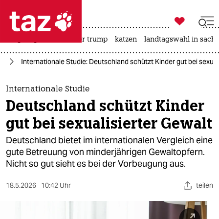

taz zahl ich
bergsteigen
usa unter trump
katzen
landtagswahl in sachs

taz zahl ich
nd
Internationale Studie: Deutschland schützt Kinder gut bei sexual
taz zahl ich
themen
Internationale Studie
Deutschland schützt Kinder
politik
gut bei sexualisierter Gewalt
öko
Deutschland bietet im internationalen Vergleich eine
gute Betreuung von minderjährigen Gewaltopfern.
gesellschaft
Nicht so gut sieht es bei der Vorbeugung aus.
kultur
18.5.2026
10:42 Uhr
teilen
sport