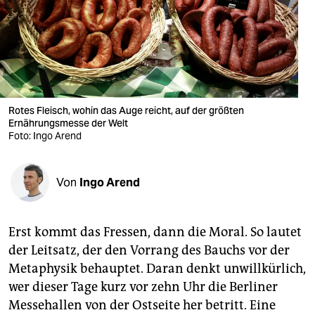
berlin
nord
wahrheit
verlag
Rotes Fleisch, wohin das Auge reicht, auf der größten
verlag
Ernährungsmesse der Welt
Foto: Ingo Arend
veranstaltungen
shop
Von
Ingo Arend
fragen & hilfe
Erst kommt das Fressen, dann die Moral. So lautet
unterstützen
der Leitsatz, der den Vorrang des Bauchs vor der
abo
Metaphysik behauptet. Daran denkt unwillkürlich,
wer dieser Tage kurz vor zehn Uhr die Berliner
genossenschaft
Messehallen von der Ostseite her betritt. Eine