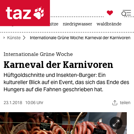

taz zahl ich
krieg in der ukraine
hitze
niedrigwasser
waldbrände

taz zahl ich
Künste
Internationale Grüne Woche: Karneval der Karnivoren
taz zahl ich
themen
Internationale Grüne Woche
Karneval der Karnivoren
politik
Hüftgoldschnitte und Insekten-Burger: Ein
öko
kultureller Blick auf ein Event, das sich das Ende des
Hungers auf die Fahnen geschrieben hat.
gesellschaft
23.1.2018
10:06 Uhr
teilen
kultur
sport