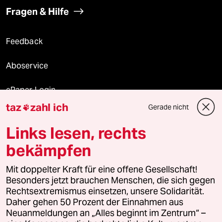
Fragen & Hilfe
Feedback
Aboservice
ePaper Login
taz
zahl ich
Gerade nicht

Downloads für Abonnierende
Links lesen, rechts
bekämpfen
© 2026 taz Verlags und Vertriebs GmbH
Alle Rechte vorbehalten. Bei rechtlichen Fragen oder für Genehmigungen
Mit doppelter Kraft für eine offene Gesellschaft!
wenden Sie sich bitte an
lizenzen@taz.de
Besonders jetzt brauchen Menschen, die sich gegen
Rechtsextremismus einsetzen, unsere Solidarität.
Daher gehen 50 Prozent der Einnahmen aus
Feedback
Redaktionsstatut
Kommune-Richtlinien
KI-
Neuanmeldungen an „Alles beginnt im Zentrum“ –