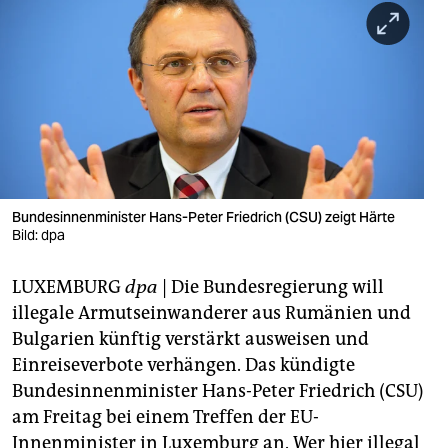
berlin
nord
wahrheit
verlag
verlag
veranstaltungen
Bundesinnenminister Hans-Peter Friedrich (CSU) zeigt Härte
Bild: dpa
shop
LUXEMBURG
dpa
| Die Bundesregierung will
fragen & hilfe
illegale Armutseinwanderer aus Rumänien und
unterstützen
Bulgarien künftig verstärkt ausweisen und
Einreiseverbote verhängen. Das kündigte
abo
Bundesinnenminister Hans-Peter Friedrich (CSU)
genossenschaft
am Freitag bei einem Treffen der EU-
Innenminister in Luxemburg an. Wer hier illegal