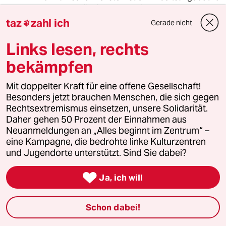
erhalten, nämlich nach Duisburg. Ich sags mal
kurz, wenn ich nach Deutschland komme um
taz
zahl ich
Gerade nicht

eine Arbeit zu finden, dann gehe ich dahin wo
Arbeit ist, nach München oder Stuttgart. Wenn
Links lesen, rechts
ich nach Deutschland gehe um mich ins
bekämpfen
Sozialsystem einzuquatieren, dann gehe ich
lieber nach Duisburg oder Berlin.
Mit doppelter Kraft für eine offene Gesellschaft!
Besonders jetzt brauchen Menschen, die sich gegen
Rechtsextremismus einsetzen, unsere Solidarität.
Baumkrone
B
Daher gehen 50 Prozent der Einnahmen aus
08.06.2013
,
09:56 Uhr
Neuanmeldungen an „Alles beginnt im Zentrum“ –
@ Rainer
eine Kampagne, die bedrohte linke Kulturzentren
und Jugendorte unterstützt. Sind Sie dabei?
Nennen wir das 'Kind' doch beim Namen: EU-
Sozialfaschismus imperialistischer deutscher

Ja, ich will
Prägung!
Schon dabei!
So gesehen könnte man sogar einen Schritt
weitergehen: