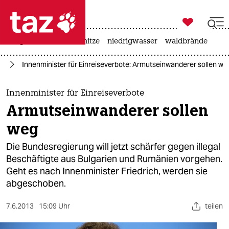

taz zahl ich
krieg in der ukraine
hitze
niedrigwasser
waldbrände

taz zahl ich
en
Innenminister für Einreiseverbote: Armutseinwanderer sollen we
taz zahl ich
themen
Innenminister für Einreiseverbote
Armutseinwanderer sollen
politik
weg
öko
Die Bundesregierung will jetzt schärfer gegen illegal
Beschäftigte aus Bulgarien und Rumänien vorgehen.
gesellschaft
Geht es nach Innenminister Friedrich, werden sie
abgeschoben.
kultur
sport
7.6.2013
15:09 Uhr
teilen