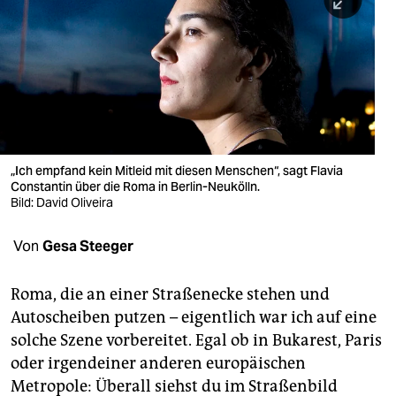
berlin
nord
wahrheit
verlag
verlag
„Ich empfand kein Mitleid mit diesen Menschen“, sagt Flavia
Constantin über die Roma in Berlin-Neukölln.
veranstaltungen
Bild: David Oliveira
shop
Von
Gesa Steeger
fragen & hilfe
unterstützen
Roma, die an einer Straßenecke stehen und
Autoscheiben putzen – eigentlich war ich auf eine
abo
solche Szene vorbereitet. Egal ob in Bukarest, Paris
oder irgendeiner anderen europäischen
genossenschaft
Metropole: Überall siehst du im Straßenbild