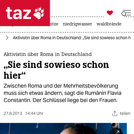

taz zahl ich
krieg in der ukraine
hitze
niedrigwasser
waldbrände

taz zahl ich
en
Aktivistin über Roma in Deutschland: „Sie sind sowieso schon hie
taz zahl ich
themen
Aktivistin über Roma in Deutschland
„Sie sind sowieso schon
politik
hier“
öko
Zwischen Roma und der Mehrheitsbevölkerung
muss sich etwas ändern, sagt die Rumänin Flavia
gesellschaft
Constantin. Der Schlüssel liege bei den Frauen.
kultur
27.8.2013
14:44 Uhr
teilen
sport