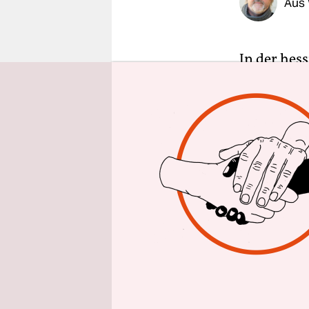
Aus
epaper login
In der hes
rechtsextr
bekannt. Z
Parolen, H
gehörten o
Polizeibea
Peter Beut
Landtag.
Nach Angab
Staatsanwa
und einen 
Polizeibea