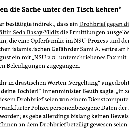
len die Sache unter den Tisch kehren“
r bestätigte indirekt, dass ein
Drohbrief gegen d
ltin Seda Basay-Yildiz
die Ermittlungen ausgelös
in, die eine Opferfamilie im NSU-Prozess und de
en islamistischen Gefährder Sami A. vertreten h
ust ein mit „NSU 2.0“ unterschriebenes Fax mit
hen Beleidigungen zugegangen.
ihr in drastischen Worten „Vergeltung“ angedroht
deine Tochter!“ Innenminister Beuth sagte, „in ze
iesem Drohbrief seien von einem Dienstcomputer
 Frankfurter Polizei personenbezogene Daten der
worden; es gebe allerdings ­bislang keinen Beweis
Innen an dem Drohbrief beteiligt gewesen seien.