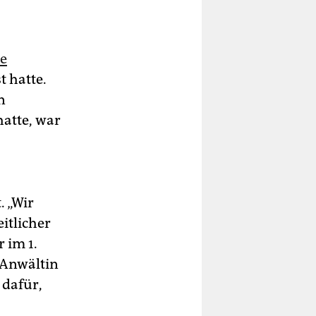
ie
t hatte.
n
atte, war
. „Wir
itlicher
 im 1.
 Anwältin
 dafür,