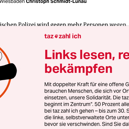
 Wiesbaden
Christoph Schmidt-Lunau
sischen Polizei wird gegen mehr Personen
wegen
emer und neonazistischer Umtriebe
ermittelt, als
taz
zahl ich

u der Chatgruppe, die über WhatsApp rechtsext
itlerbilder und Hakenkreuze ausgetauscht haben 
Links lesen, r
ffenbar nicht nur fünf, sondern mindestens sech
bekämpfen
mtInnen. Das sagte am Mittwoch Hessens Innenm
h (CDU) bei einer Sondersitzung des Innenaussc
Mit doppelter Kraft für eine offene G
brauchen Menschen, die sich vor O
einsetzen, unsere Solidarität. Die ta
en des Ministers ermitteln Landeskriminalamt
beginnt im Zentrum“. 50 Prozent a
ltschaft zudem gegen mindestens einen weiter
bei taz zahl ich gehen – bis zum 30
inzwischen entlassenen Polizeianwärter. Sechs
die linke, selbstverwaltete Orte unte
bevor sie verschwinden. Sind Sie da
mtInnen sind suspendiert. Zusätzlich sei ein