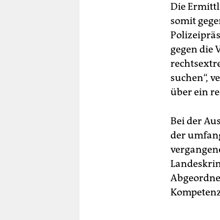
Die Ermitt
somit gege
Polizeipräs
gegen die 
rechtsextr
suchen“, v
über ein r
Bei der Au
der umfang
vergangene
Landeskrim
Abgeordnet
Kompetenzs