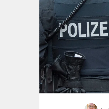
berlin
nord
wahrheit
verlag
verlag
veranstaltungen
shop
fragen & hilfe
unterstützen
abo
genossenschaft