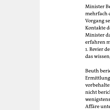
Minister B
mehrfach d
Vorgang se
Kontakte d
Minister d
erfahren m
1. Revier d
das wissen
Beuth berie
Ermittlung
vorbehalte
nicht beri
wenigstens
Affäre unt