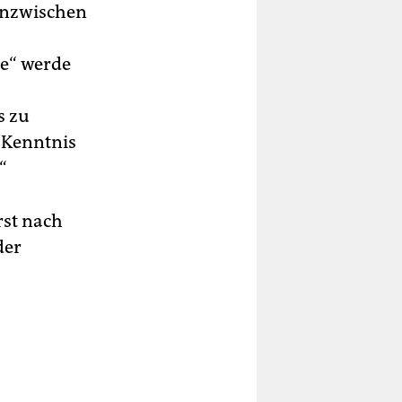
 inzwischen
ie“ werde
s zu
e Kenntnis
“
rst nach
der