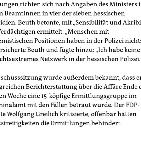
lungen richten sich nach Angaben des Ministers
n BeamtInnen in vier der sieben hessischen
idien. Beuth betonte, mit „Sensibilität und Akrib
Verdächtigen ermittelt. „Menschen mit
emistischen Positionen haben in der Polizei nicht
ersicherte Beuth und fügte hinzu: „Ich habe kein
echtsextremes Netzwerk in der hessischen Polizei.
sschusssitzung wurde außerdem bekannt, dass e
reichen Berichterstattung über die Affäre Ende 
n Woche eine 15-köpfige Ermittlungsgruppe im
inalamt mit den Fällen betraut wurde. Der FDP-
e Wolfgang Greilich kritisierte, offenbar hätten
treitigkeiten die Ermittlungen behindert.