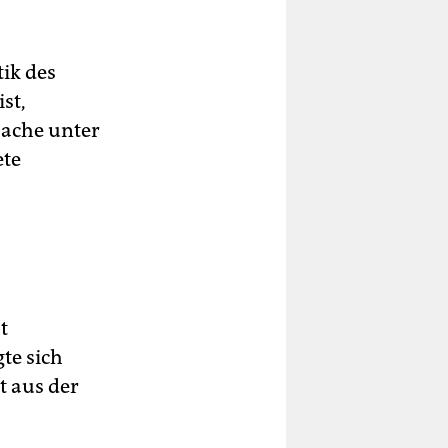
ik des
st,
Sache unter
ete
t
te sich
t aus der