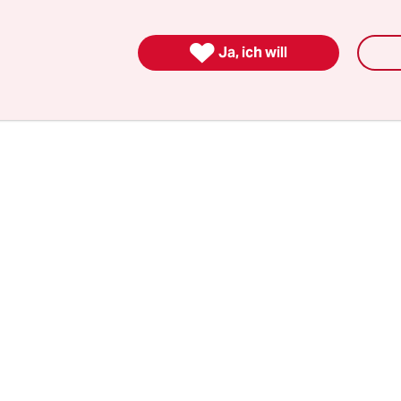
verfahren gegen Mitglieder einer weiteren Chat
t, die extremistische Abbildungen ausgetauscht h

Ja, ich will