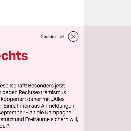
 bislang
Gerade nicht
reme
soll,
echts
s
inister
husses im
esellschaft! Besonders jetzt
rt gegen Rechtsextremismus
z kooperiert daher mit „Alles
 und
ller Einnahmen aus Anmeldungen
en Beamten
. September – an die Kampagne,
rstützt und Freiräume sichern will,
bei?