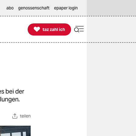
abo
genossenschaft
epaper login

taz zahl ich
taz zahl ich
s bei der
tlungen.
teilen