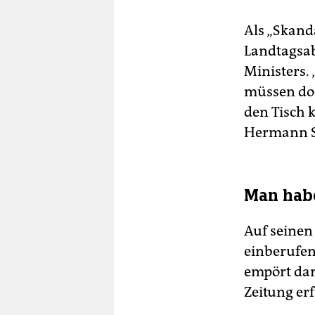
Als „Skand
Landtagsab
Ministers.
müssen doc
den Tisch 
Hermann S
Man hab
Auf seinen
einberufen
empört dar
Zeitung er