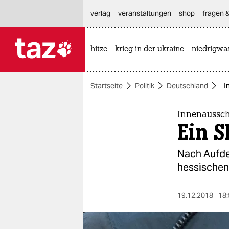
hautnavigation anspringen
hauptinhalt anspringen
footer anspringen
verlag
veranstaltungen
shop
fragen &
hitze
krieg in der ukraine
niedrigwa

taz zahl ich
taz zahl ich
Startseite
Politik
Deutschland
I
themen
politik
Innenausschu
Ein 
öko
Nach Aufde
gesellschaft
hessischen 
kultur
19.12.2018
18:
sport