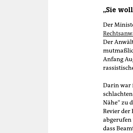
„Sie wol
Der Ministe
Rechtsanwä
Der Anwält
mutmaßlich
Anfang Aug
rassistisc
Darin war 
schlachten 
Nähe“ zu d
Revier der
abgerufen 
dass Beamt