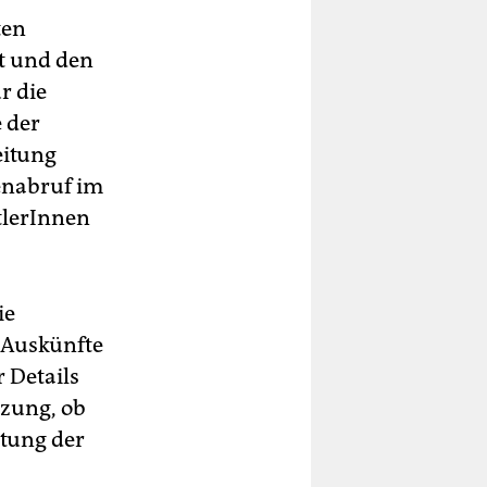
ten
t und den
r die
 der
eitung
tenabruf im
ttlerInnen
ie
 Auskünfte
 Details
tzung, ob
tung der