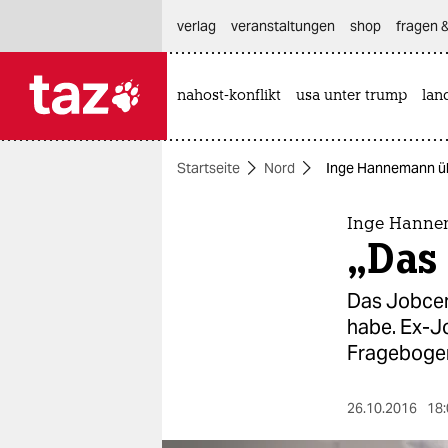
hautnavigation anspringen
hauptinhalt anspringen
footer anspringen
verlag
veranstaltungen
shop
fragen &
nahost-konflikt
usa unter trump
lan

taz zahl ich
taz zahl ich
Startseite
Nord
Inge Hannemann übe
themen
politik
Inge Hannem
„Das 
öko
Das Jobcen
gesellschaft
habe. Ex-J
Fragebogen
kultur
sport
26.10.2016
18: