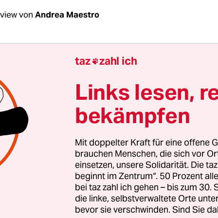
rview von
Andrea Maestro
Hannemann, was geht ein Jobcenter das Sexlebe
taz
zahl ich

n?
Links lesen, r
nemann:
Ganz kurz gesagt: gar nichts. Der Mitarb
bekämpfen
Stade
(siehe Kasten)
ist mit seinem Fragebogen wei
s geschossen. Die Frage nach dem Vater des ung
t, wenn überhaupt, das Jugendamt etwas an.
Mit doppelter Kraft für eine offene G
brauchen Menschen, die sich vor O
einsetzen, unsere Solidarität. Die ta
beginnt im Zentrum“. 50 Prozent a
bei taz zahl ich gehen – bis zum 30
die linke, selbstverwaltete Orte unte
bevor sie verschwinden. Sind Sie da