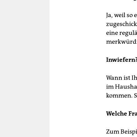
Ja, weil so
zugeschick
eine regulä
merkwürdig
Inwiefern
Wann ist Ih
im Haushal
kommen. Si
Welche Fr
Zum Beispi