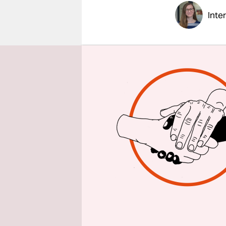
epaper login
Inte
taz: Frau 
Kunden a
Inge Han
Jobcenter 
Ziel hinau
Kindes geh