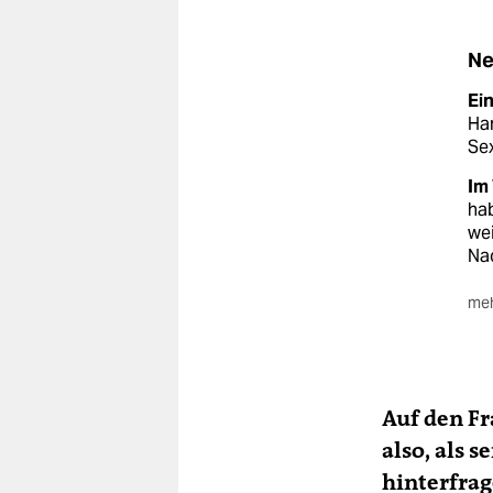
Ne
Ei
Har
Sex
Im 
ha
wei
Nac
meh
Die
Mit
zur
hab
Auf den Fr
Ko
also, als 
hinterfrag