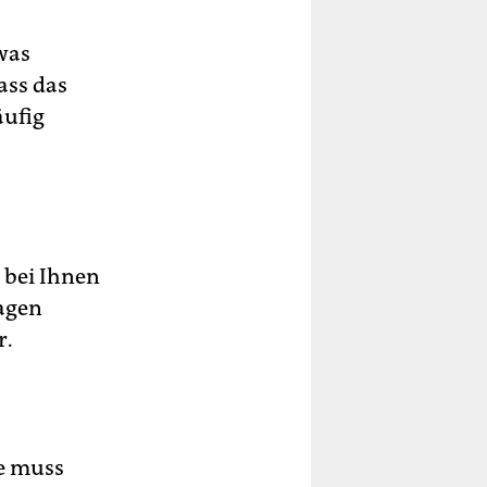
twas
ass das
äufig
t bei Ihnen
ragen
r.
ie muss