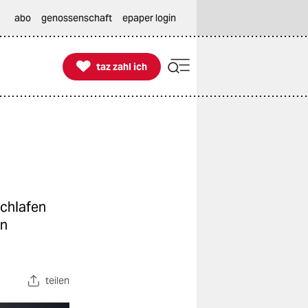
abo
genossenschaft
epaper login

taz zahl ich
taz zahl ich
schlafen
en
teilen