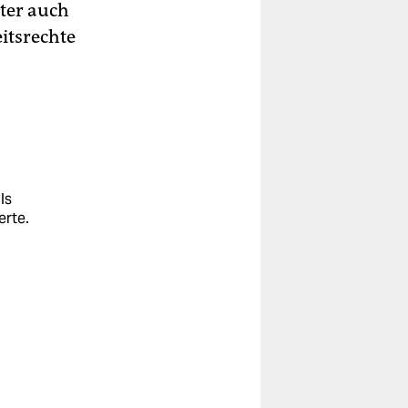
ter auch
itsrechte
ls
erte.