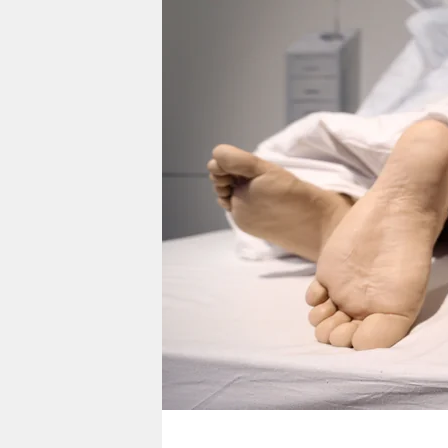
berlin
nord
wahrheit
verlag
verlag
veranstaltungen
shop
fragen & hilfe
unterstützen
abo
genossenschaft