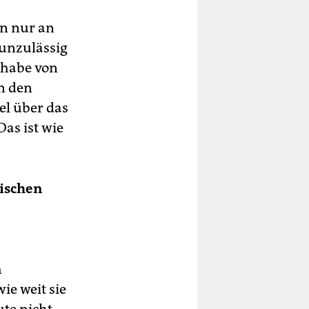
n nur an
unzulässig
 habe von
n den
el über das
as ist wie
wischen
h
ie weit sie
ute nicht