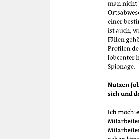
man nicht 
Ortsabwese
einer best
ist auch, 
Fällen geh
Profilen d
Jobcenter 
Spionage.
Nutzen Job
sich und 
Ich möchte
Mitarbeiter
Mitarbeiter
gehen könn