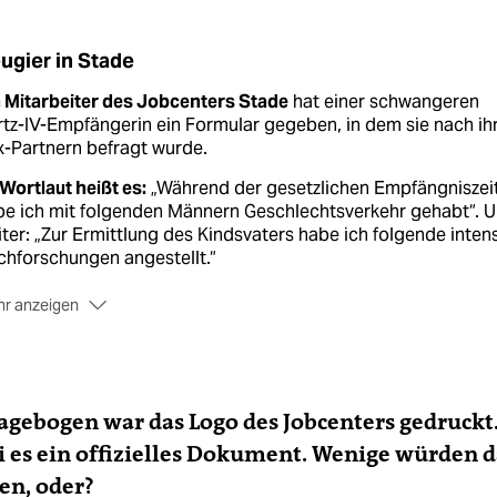
ugier in Stade
n Mitarbeiter des Jobcenters Stade
hat einer schwangeren
tz-IV-Empfängerin ein Formular gegeben, in dem sie nach ih
-Partnern befragt wurde.
Wortlaut heißt es:
„Während der gesetzlichen Empfängniszei
be ich mit folgenden Männern Geschlechtsverkehr gehabt“. 
ter: „Zur Ermittlung des Kindsvaters habe ich folgende inten
hforschungen angestellt.“
r anzeigen
 Frau wehrte sich
gegen den Fragebogen mit einem Anwalt.
tlerweile hat das Jobcenter
Stade das Formular
ückgezogen und sich bei der Frau entschuldigt. Der Mitarbei
e das Papier „selbst entworfen“. Personalrechtliche
agebogen war das Logo des Jobcenters gedruckt.
nsequenzen würden geprüft.
sei es ein offizielles Dokument. Wenige würden 
en, oder?