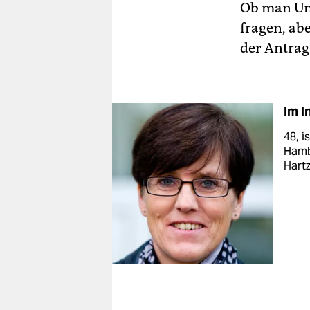
Ob man Unt
fragen, ab
der Antrag
Im I
48, i
Hamb
Hartz