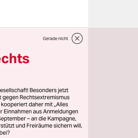
n seiner
Gerade nicht
echts
eiter im
t über das
eborenen
esellschaft! Besonders jetzt
rt gegen Rechtsextremismus
z kooperiert daher mit „Alles
ller Einnahmen aus Anmeldungen
. September – an die Kampagne,
rstützt und Freiräume sichern will,
bei?