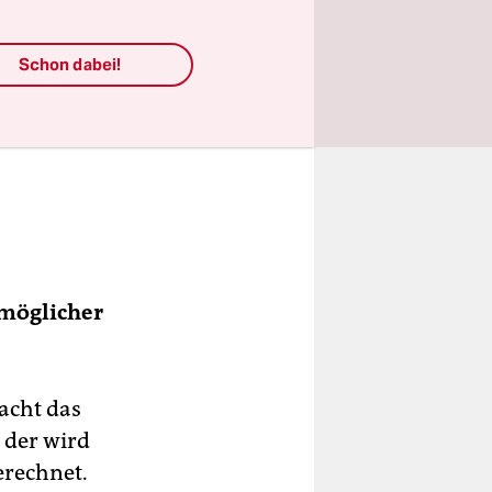
Schon dabei!
 möglicher
acht das
 der wird
erechnet.