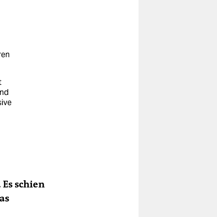
ren
t
Und
sive
ter
 Es schien
das