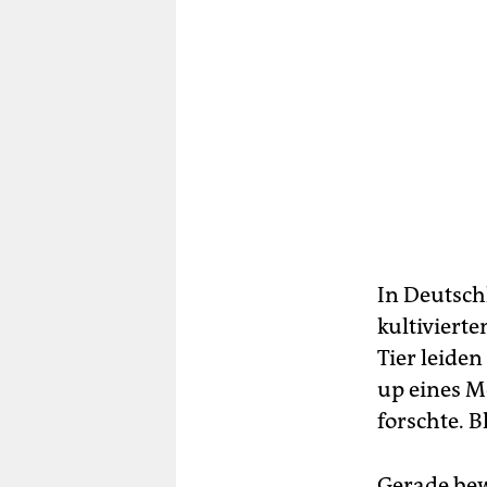
In Deutsch
kultiviert
Tier leiden
up eines M
forschte. 
Gerade bew