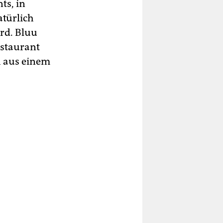
ts, in
atürlich
ird. Bluu
estaurant
h aus einem