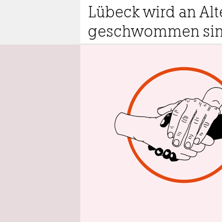
epaper login
Lübeck wird an Alte
geschwommen sin
6.8.2023
11:40
Von
N
o
t
s
E
Jahres soll
einer aus 