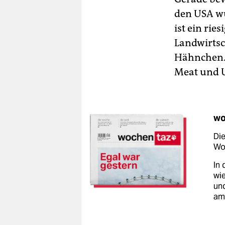
den USA wu
ist ein rie
Landwirtsc
Hähnchen. 
Meat und U
wo
Die
Woc
In 
wie
un
am