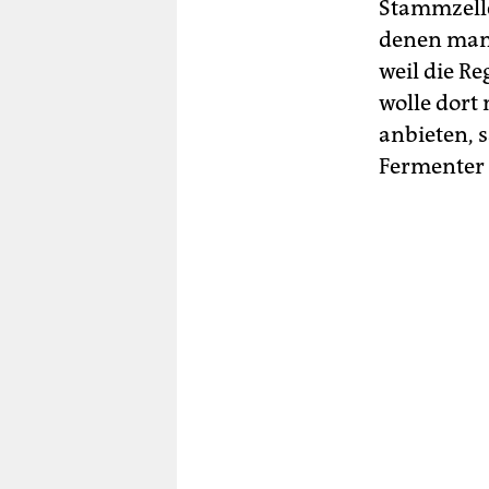
Stammzelle
denen man 
weil die R
wolle dort
anbieten, 
Fermenter 