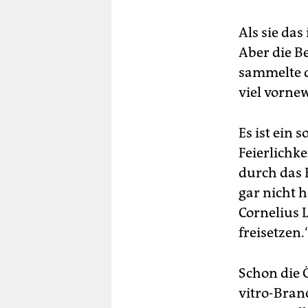
Als sie das
Aber die B
sammelte d
viel vornew
Es ist ein
Feierlichk
durch das 
gar nicht 
Cornelius 
freisetzen.
Schon die Ö
vitro-Branc