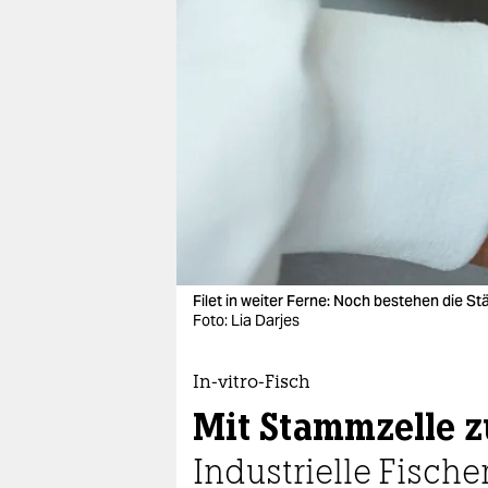
berlin
nord
wahrheit
verlag
verlag
veranstaltungen
shop
Filet in weiter Ferne: Noch bestehen die S
fragen & hilfe
Foto: Lia Darjes
unterstützen
In-vitro-Fisch
abo
Mit Stammzelle 
genossenschaft
Industrielle Fische