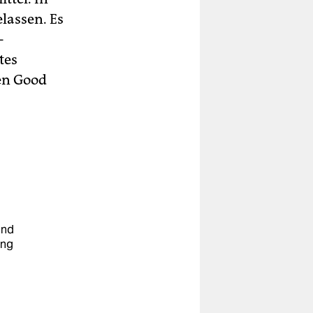
lassen. Es
-
tes
men Good
und
ung
u