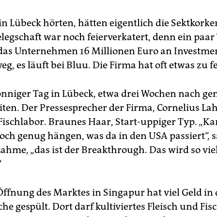
 in Lübeck hörten, hätten eigentlich die Sektkorke
elegschaft war noch feierverkatert, denn ein paar
as Unternehmen 16 Millionen Euro an Investmen
eg, es läuft bei Bluu. Die Firma hat oft etwas zu f
 sonniger Tag in Lübeck, etwa drei Wochen nach ge
eiten. Der Pressesprecher der Firma, Cornelius La
Fischlabor. Braunes Haar, Start-uppiger Typ. „
hoch genug hängen, was da in den USA passiert“, s
Lahme, „das ist der Breakthrough. Das wird so vie
“
ffnung des Marktes in Singapur hat viel Geld in 
he gespült. Dort darf kultiviertes Fleisch und Fis