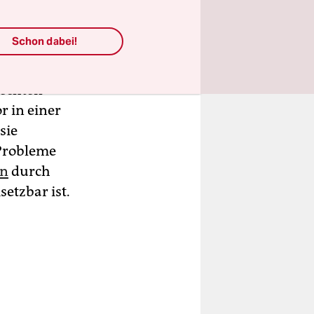
n könnte
Schon dabei!
 echten
r in einer
sie
 Probleme
en
durch
setzbar ist.