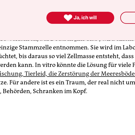
e Union mit den Gesetzen hinterherkommt, dan
m Supermarkt einen Fisch kaufen, der noch nie

Ja, ich will
en ist.
tro-Verfahren, auf Deutsch „im Glas“, wird einem
 einzige Stammzelle entnommen. Sie wird im Labo
chtet, bis daraus so viel Zellmasse entsteht, dass 
erden kann. In vitro könnte die Lösung für viele
ischung, Tierleid, die Zerstörung der Meeresböd
e. Für andere ist es ein Traum, der real nicht um
, Behörden, Schranken im Kopf.