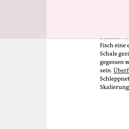
Europäisch
man 2030 i
geschwomm
Beim In-vi
Fisch eine
Schale gezü
gegessen w
sein.
Überf
Schleppnetz
Skalierung