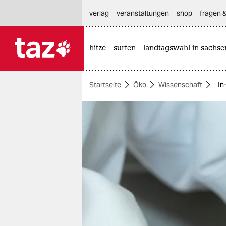
hautnavigation anspringen
hauptinhalt anspringen
footer anspringen
verlag
veranstaltungen
shop
fragen &
hitze
surfen
landtagswahl in sachse

taz zahl ich
taz zahl ich
Startseite
Öko
Wissenschaft
In
themen
politik
öko
gesellschaft
kultur
sport