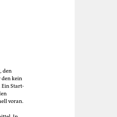
, den
 den kein
 Ein Start-
len
ell voran.
ttel. In