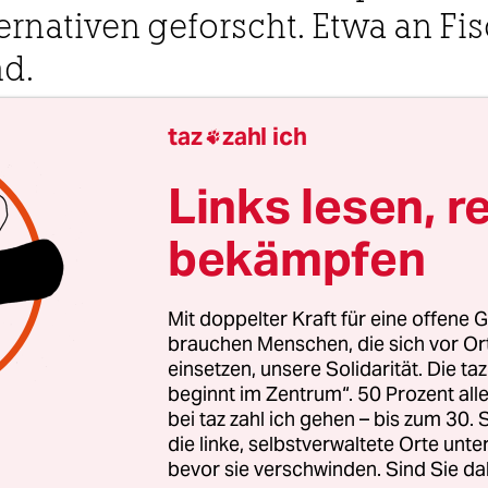
rnativen geforscht. Etwa an Fis
d.
taz
zahl ich
 Uhr

Links lesen, r
Niko Kappel
bekämpfen
ch sind es Bällchen und Stäbchen. Sie sollen nich
Mit doppelter Kraft für eine offene G
un, als zu revolutionieren, wie wir Fisch essen. G
brauchen Menschen, die sich vor O
einsetzen, unsere Solidarität. Die ta
ie, schön auf Schieferplatten angerichtet, im Labo
beginnt im Zentrum“. 50 Prozent a
rdgeschosses vom Fraunhofer-Institut Lübeck. E
bei taz zahl ich gehen – bis zum 30
 sie ein Sternekoch aus Singapur servieren. Nächs
die linke, selbstverwaltete Orte unte
den USA. Und wenn es nach der Branche geht und
bevor sie verschwinden. Sind Sie da