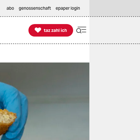
abo
genossenschaft
epaper login

taz zahl ich
taz zahl ich