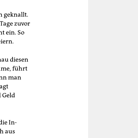
n geknallt.
 Tage zuvor
t ein. So
eiern.
nau diesen
hme, führt
Kann man
agt
l Geld
die In-
ch aus