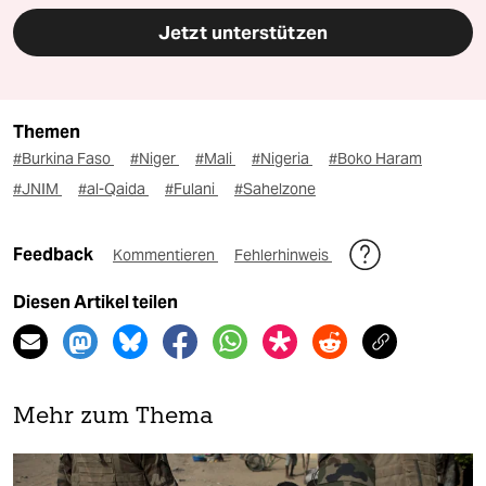
Jetzt unterstützen
Themen
#Burkina Faso
#Niger
#Mali
#Nigeria
#Boko Haram
#JNIM
#al-Qaida
#Fulani
#Sahelzone
Feedback
Kommentieren
Fehlerhinweis
Diesen Artikel teilen
Mehr zum Thema