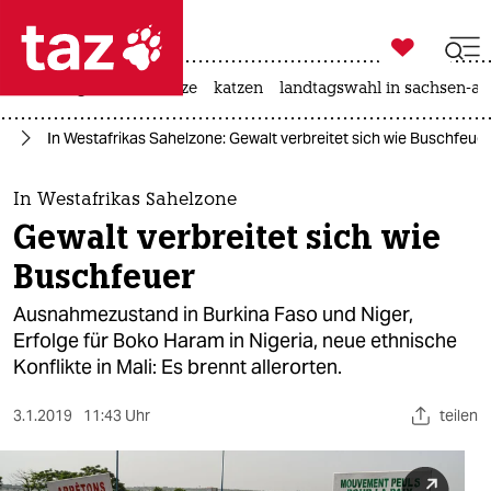

taz zahl ich
iran-krieg
ceuta
hitze
katzen
landtagswahl in sachsen-an

taz zahl ich
ka
In Westafrikas Sahelzone: Gewalt verbreitet sich wie Buschfeuer
taz zahl ich
themen
In Westafrikas Sahelzone
Gewalt verbreitet sich wie
politik
Buschfeuer
öko
Ausnahmezustand in Burkina Faso und Niger,
Erfolge für Boko Haram in Nigeria, neue ethnische
gesellschaft
Konflikte in Mali: Es brennt allerorten.
kultur
3.1.2019
11:43 Uhr
teilen
sport