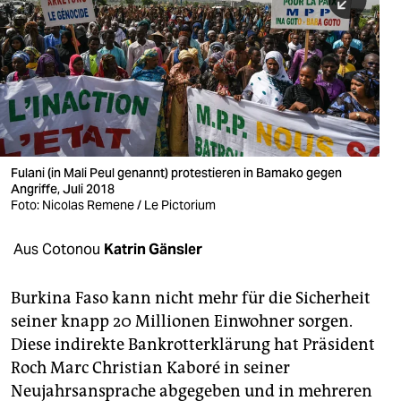
berlin
nord
wahrheit
verlag
verlag
Fulani (in Mali Peul genannt) protestieren in Bamako gegen
Angriffe, Juli 2018
veranstaltungen
Foto: Nicolas Remene / Le Pictorium
shop
Aus Cotonou
Katrin Gänsler
fragen & hilfe
unterstützen
Burkina Faso kann nicht mehr für die Sicherheit
seiner knapp 20 Millionen Einwohner ­sorgen.
abo
Diese indirekte Bankrotterklärung hat Präsident
Roch Marc Christian Kaboré in seiner
genossenschaft
Neujahrsansprache abgegeben und in mehreren