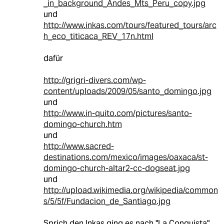
_in_background_Andes_Mts_Peru_copy.jpg
und
http://www.inkas.com/tours/featured_tours/arc
h_eco_titicaca_REV_17n.html
dafür
http://grigri-divers.com/wp-
content/uploads/2009/05/santo_domingo.jpg
und
http://www.in-quito.com/pictures/santo-
domingo-church.htm
und
http://www.sacred-
destinations.com/mexico/images/oaxaca/st-
domingo-church-altar2-cc-dogseat.jpg
und
http://upload.wikimedia.org/wikipedia/common
s/5/5f/Fundacion_de_Santiago.jpg
Sprich den Inkas ging es nach "La Conquista"