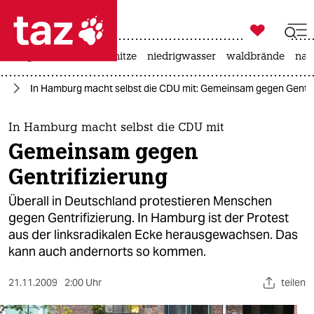

taz zahl ich
krieg in der ukraine
hitze
niedrigwasser
waldbrände
nah

taz zahl ich
nd
In Hamburg macht selbst die CDU mit: Gemeinsam gegen Gentrif
taz zahl ich
themen
In Hamburg macht selbst die CDU mit
Gemeinsam gegen
politik
Gentrifizierung
öko
Überall in Deutschland protestieren Menschen
gegen Gentrifizierung. In Hamburg ist der Protest
gesellschaft
aus der linksradikalen Ecke herausgewachsen. Das
kann auch andernorts so kommen.
kultur
sport
21.11.2009
2:00 Uhr
teilen