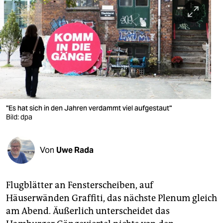
berlin
nord
wahrheit
verlag
verlag
veranstaltungen
"Es hat sich in den Jahren verdammt viel aufgestaut"
Bild: dpa
shop
fragen & hilfe
Von
Uwe Rada
unterstützen
Flugblätter an Fensterscheiben, auf
abo
Häuserwänden Graffiti, das nächste Plenum gleich
genossenschaft
am Abend. Äußerlich unterscheidet das