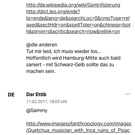
http://de.wikipedia.org/wiki/Gentrifizierung
http://dict.leo.org/ende?
lp=ende&lang=de&searchLoc=0&cmpType=rel
axed&sectHdr=on&spellToler=on&chinese=bot
h&pinyin=diacritic&search=now&relink=on
@die anderen
Tut mir leid, ich muss wieder los...
Hoffentlich wird Hamburg-Mitte auch bald
saniert - mit Schwarz-Gelb sollte das zu
machen sein.
Dar Ettib
DE
11.02.2011
,
18:03 Uhr
@Sammy
http://www.imagesofanthropology.com/images
/Quetchua_musician_with_Inca_ruins_of_Pisac