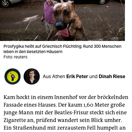
berlin
nord
wahrheit
verlag
Prosfygika heißt auf Griechisch Flüchtling: Rund 300 Menschen
verlag
leben in den besetzten Häusern
Foto: reuters
veranstaltungen
shop
Aus Athen
Erik Peter
und
Dinah Riese
fragen & hilfe
Kam hockt in einem Innenhof vor der bröckelnden
unterstützen
Fassade eines Hauses. Der kaum 1,60 Meter große
abo
junge Mann mit der Beatles-Frisur steckt sich eine
Zigarette an, prüfend wandert sein Blick umher.
genossenschaft
Ein Straßenhund mit zerzaustem Fell humpelt an