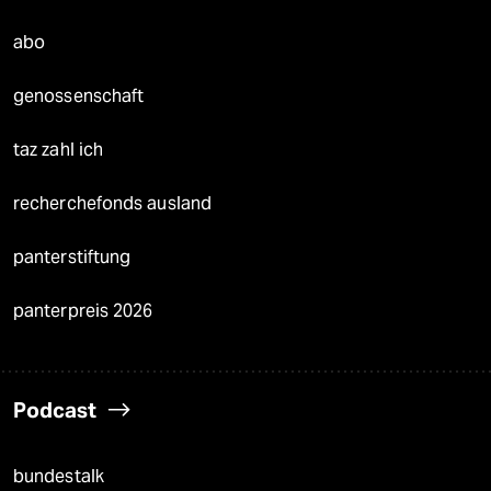
abo
genossenschaft
taz zahl ich
recherchefonds ausland
panterstiftung
panterpreis 2026
Podcast
bundestalk