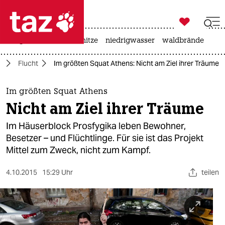

taz zahl ich
krieg in der ukraine
hitze
niedrigwasser
waldbrände

taz zahl ich
a
Flucht
Im größten Squat Athens: Nicht am Ziel ihrer Träume
taz zahl ich
themen
Im größten Squat Athens
Nicht am Ziel ihrer Träume
politik
Im Häuserblock Prosfygika leben Bewohner,
öko
Besetzer – und Flüchtlinge. Für sie ist das Projekt
Mittel zum Zweck, nicht zum Kampf.
gesellschaft
4.10.2015
15:29 Uhr
teilen
kultur
sport