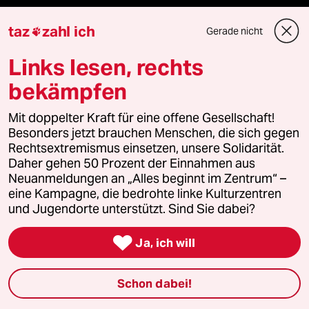
taz
zahl ich
Gerade nicht

Mehr taz Lesestoff
Links lesen, rechts
bekämpfen
taz Blogs
Mit doppelter Kraft für eine offene Gesellschaft!
taz FUTURZWEI
Besonders jetzt brauchen Menschen, die sich gegen
Rechtsextremismus einsetzen, unsere Solidarität.
Le Monde diplomatique
Daher gehen 50 Prozent der Einnahmen aus
Neuanmeldungen an „Alles beginnt im Zentrum“ –
eine Kampagne, die bedrohte linke Kulturzentren
taz Archiv
und Jugendorte unterstützt. Sind Sie dabei?

Ja, ich will
Mehr taz Angebote
Schon dabei!
Reisen