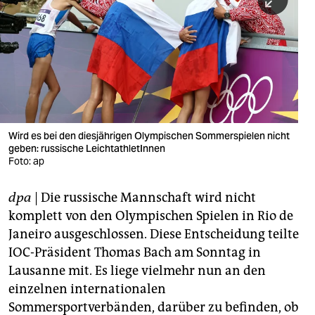
berlin
nord
wahrheit
verlag
verlag
Wird es bei den diesjährigen Olympischen Sommerspielen nicht
geben: russische LeichtathletInnen
veranstaltungen
Foto: ap
shop
dpa
| Die russische Mannschaft wird nicht
fragen & hilfe
komplett von den Olympischen Spielen in Rio de
unterstützen
Janeiro ausgeschlossen. Diese Entscheidung teilte
IOC-Präsident Thomas Bach am Sonntag in
abo
Lausanne mit. Es liege vielmehr nun an den
einzelnen internationalen
genossenschaft
Sommersportverbänden, darüber zu befinden, ob