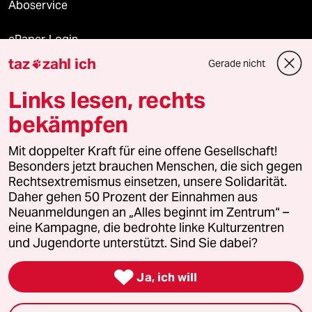
Aboservice
ePaper Login
taz
zahl ich
Gerade nicht

Downloads für Abonnierende
Links lesen, rechts
bekämpfen
© 2026 taz Verlags und Vertriebs GmbH
Mit doppelter Kraft für eine offene Gesellschaft!
Alle Rechte vorbehalten. Bei rechtlichen Fragen oder für Genehmigungen
wenden Sie sich bitte an
lizenzen@taz.de
Besonders jetzt brauchen Menschen, die sich gegen
Rechtsextremismus einsetzen, unsere Solidarität.
Daher gehen 50 Prozent der Einnahmen aus
Feedback
Redaktionsstatut
Kommune-Richtlinien
KI-
Neuanmeldungen an „Alles beginnt im Zentrum“ –
eine Kampagne, die bedrohte linke Kulturzentren
Leitlinie
Informant
Datenschutz
Impressum
AGB
und Jugendorte unterstützt. Sind Sie dabei?
Seitenwende
Einwilligungen widerrufen (Ads)

Ja, ich will