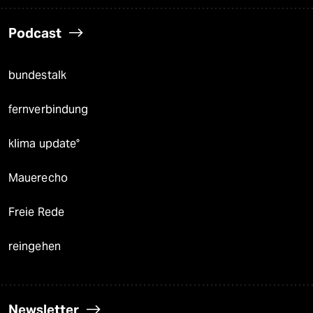
Podcast
bundestalk
fernverbindung
klima update°
Mauerecho
Freie Rede
reingehen
Newsletter