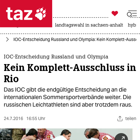

taz zahl ich
niedrigwasser
rente
landtagswahl in sachsen-anhalt
hybri

taz zahl ich
24
IOC-Entscheidung Russland und Olympia: Kein Komplett-Ausschl
taz zahl ich
themen
IOC-Entscheidung Russland und Olympia
Kein Komplett-Ausschluss in
politik
Rio
öko
Das IOC gibt die endgültige Entscheidung an die
internationalen Sommersportverbände weiter. Die
gesellschaft
russischen Leichtathleten sind aber trotzdem raus.
kultur
24.7.2016
16:55 Uhr
teilen
sport