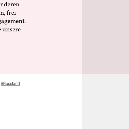
ür deren
n, frei
ngagement.
e unsere
#Russland