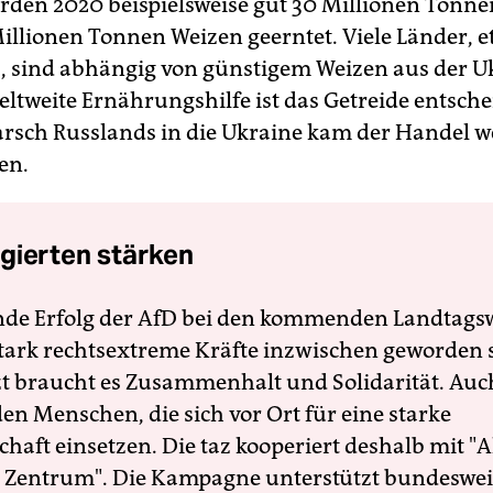
rden 2020 beispielsweise gut 30 Millionen Tonn
illionen Tonnen Weizen geerntet. Viele Länder, e
, sind abhängig von günstigem Weizen aus der U
eltweite Ernährungshilfe ist das Getreide entsche
sch Russlands in die Ukraine kam der Handel 
en.
gierten stärken
nde Erfolg der AfD bei den kommenden Landtags
 stark rechtsextreme Kräfte inzwischen geworden 
zt braucht es Zusammenhalt und Solidarität. Auc
en Menschen, die sich vor Ort für eine starke
schaft einsetzen. Die taz kooperiert deshalb mit "A
 Zentrum". Die Kampagne unterstützt bundesweit