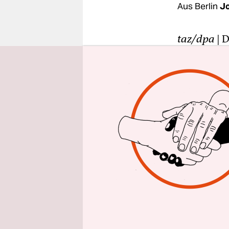
epaper login
Aus Berlin
Jo
taz/dpa
| D
hohem Nive
0,2 Prozen
Landwirtsc
Häfen in d
Vereinigte
berichtete
Indien, un
gedämpfte 
Preisansti
Die unter 
Lebensmitt