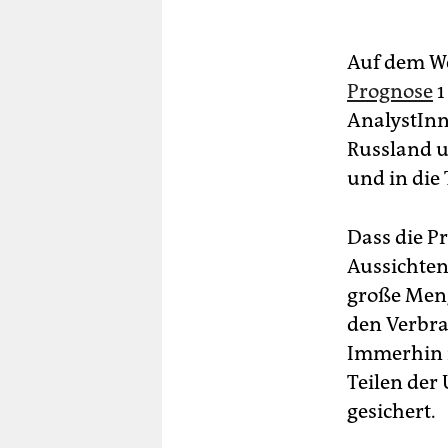
Auf dem We
Prognose
1
AnalystInn
Russland u
und in die 
Dass die P
Aussichten
große Meng
den Verbra
Immerhin i
Teilen der
gesichert.