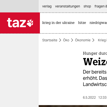
hautnavigation anspringen
hauptinhalt anspringen
footer anspringen
verlag
veranstaltungen
shop
fragen &
krieg in der ukraine
hitze
niedrigwa

taz zahl ich
taz zahl ich
Startseite
Öko
Ökonomie
Krieg 
themen
politik
Hunger durc
Weize
öko
Der bereits
gesellschaft
erhöht. Das
Landwirtsch
kultur
sport
6.5.2022
12:33