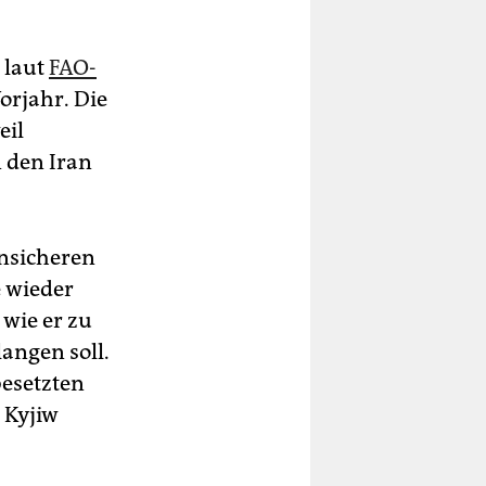
 laut
FAO-
orjahr. Die
eil
 den Iran
unsicheren
e wieder
 wie er zu
angen soll.
besetzten
 Kyjiw