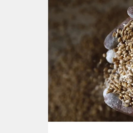
berlin
nord
wahrheit
verlag
verlag
veranstaltungen
shop
fragen & hilfe
unterstützen
abo
genossenschaft