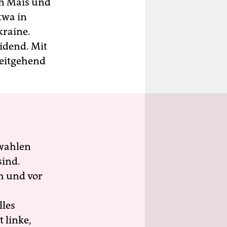
en Mais und
twa in
kraine.
idend. Mit
weitgehend
wahlen
sind.
h und vor
lles
 linke,