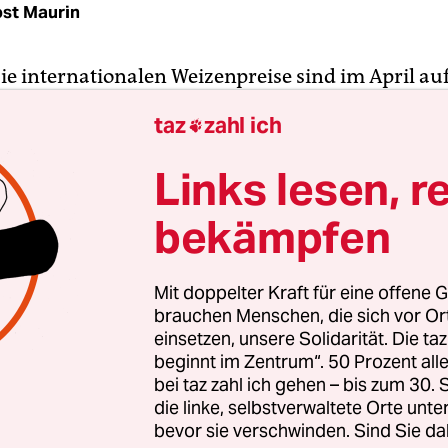
st Maurin
ie internationalen Weizenpreise sind im April auf
au leicht gestiegen. Das Getreide habe sich im S
taz
zahl ich

t
verteuert, teilte die UN-Organisation für Ernä
haft (FAO) am Freitag mit. „Die anhaltende Block
Links lesen, r
er Ukraine und die Besorgnis über die Ernte in de
bekämpfen
n Staaten von Amerika im Jahr 2022 hielten die Pr
n die MarktexpertInnen in Rom. Größere Lieferu
erwartet hohe Ausfuhren aus Russland und eine l
Mit doppelter Kraft für eine offene G
weltweite Nachfrage infolge der hohen Kurse hät
brauchen Menschen, die sich vor O
eg gebremst.
einsetzen, unsere Solidarität. Die ta
beginnt im Zentrum“. 50 Prozent a
bei taz zahl ich gehen – bis zum 30
anderem wegen des Ukraine-Kriegs stark gestieg
die linke, selbstverwaltete Orte unte
elpreise könnten dazu führen, dass noch mehr
bevor sie verschwinden. Sind Sie da