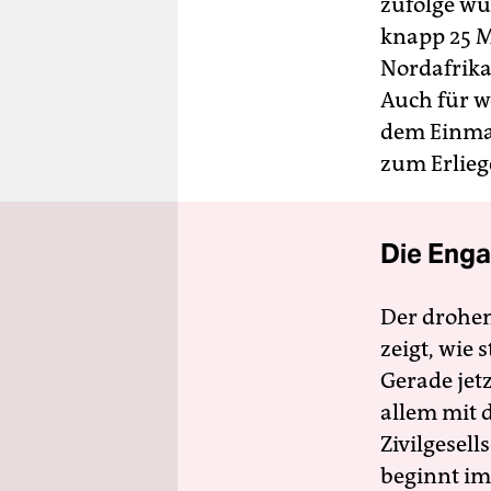
zufolge wu
knapp 25 M
Nordafrika
Auch für w
dem Einmar
zum Erlieg
Die Enga
Der drohe
zeigt, wie
Gerade jet
allem mit d
Zivilgesell
beginnt im