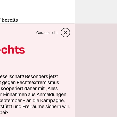
 bereits
chnitt um
Gerade nicht
hrung und
ade von
echts
n
eise hoch“,
ngen aus
eicht
esellschaft! Besonders jetzt
ten den
rt gegen Rechtsextremismus
z kooperiert daher mit „Alles
ller Einnahmen aus Anmeldungen
. September – an die Kampagne,
enen
rstützt und Freiräume sichern will,
 Menschen
bei?