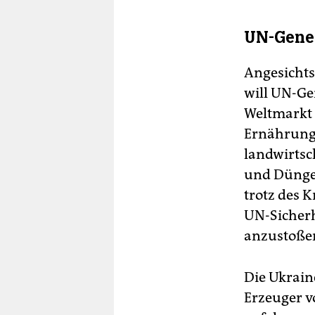
UN-Gener
Angesichts
will UN-Ge
Weltmarkt 
Ernährungs
landwirtsc
und Düngem
trotz des K
UN-Sicherh
anzustoße
Die Ukrain
Erzeuger v