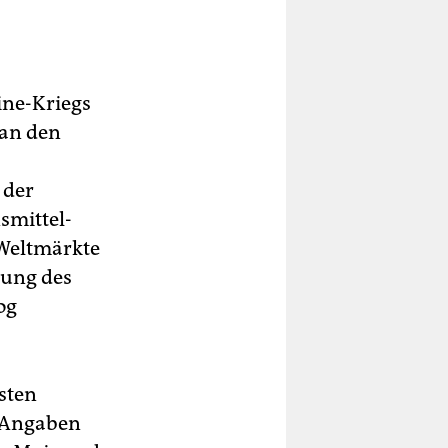
ine-Kriegs
 an den
 der
smittel-
 Weltmärkte
zung des
og
sten
N-Angaben