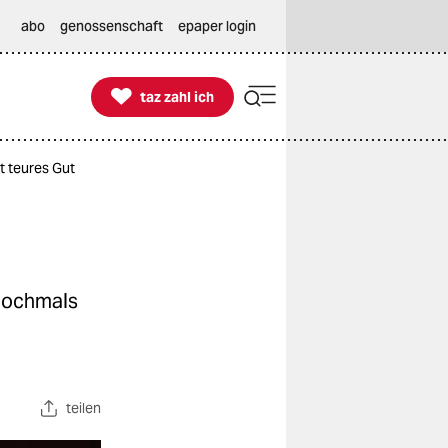
abo
genossenschaft
epaper login

taz zahl ich
taz zahl ich
t teures Gut
 nochmals
teilen