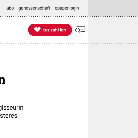
abo
genossenschaft
epaper login

taz zahl ich
taz zahl ich
n
gisseurin
üsteres