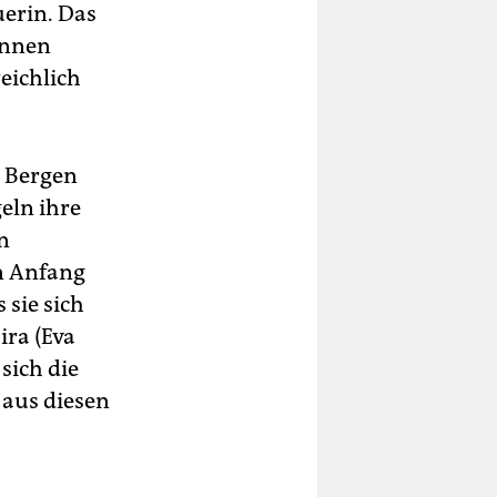
uerin. Das
innen
eichlich
n Bergen
eln ihre
n
n Anfang
 sie sich
ra (Eva
sich die
 aus diesen