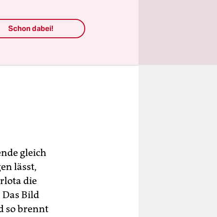
Schon dabei!
ende gleich
en lässt,
rlota die
 Das Bild
d so brennt