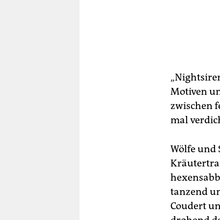
„Nightsire
Motiven un
zwischen f
mal verdich
Wölfe und 
Kräutertra
hexensabb
tanzend un
Coudert un