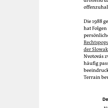
drohend da
offenzuhal
Die 1988 ge
hat Folgen
persönlich
Rechtspopu
der Slowak
Nvotovás zw
häufig pas
beeindruck
Terrain bew
De