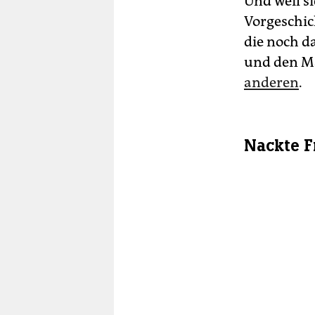
Und weil si
Vorgeschic
die noch d
und den M
anderen
.
Nackte F