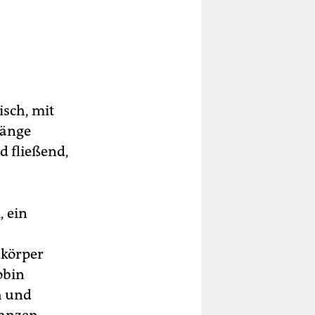
isch, mit
gänge
d fließend,
 ein
nkörper
obin
h und