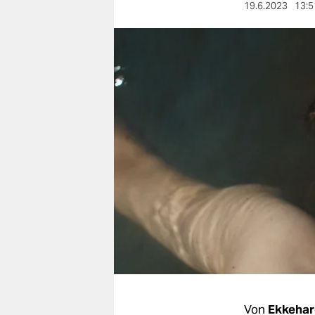
berlin
19.6.2023
13:5
nord
wahrheit
verlag
verlag
veranstaltungen
shop
fragen & hilfe
unterstützen
abo
genossenschaft
Von
Ekkehar