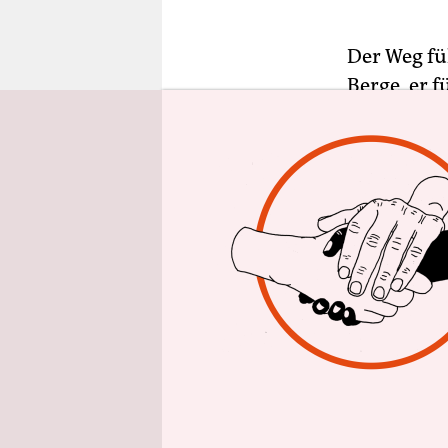
epaper login
Der Weg fü
Berge, er 
in einen S
durchnumme
Gegenwart 
bekannt: S
gelebt; zwa
kehrt zurüc
informiert.
nicht. Mäch
konfrontier