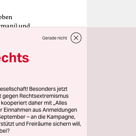
ieben
ermani) und
eln, die
Gerade nicht
t in die
hte
echts
wester
en, Sarlota
en Tod
ben gibt es
esellschaft! Besonders jetzt
rt gegen Rechtsextremismus
z kooperiert daher mit „Alles
ller Einnahmen aus Anmeldungen
. September – an die Kampagne,
rstützt und Freiräume sichern will,
bei?