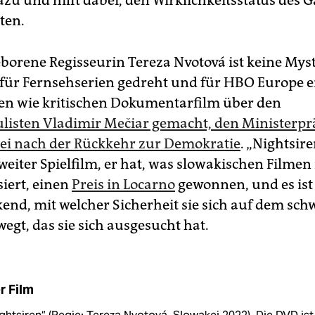
zu und hilft dabei, den Wirklichkeitsstatus des 
ten.
borene Regisseurin Tereza Nvotová ist keine Myst
 für Fernsehserien gedreht und für HBO Europe e
en wie kritischen Dokumentarfilm über den
listen Vladimir Mečiar gemacht, den Ministerpr
ei nach der Rückkehr zur Demokratie
. „Nightsire
eiter Spielfilm, er hat, was slowakischen Filmen 
siert, einen
Preis in Locarno
gewonnen, und es is
end, mit welcher Sicherheit sie sich auf dem sch
egt, das sie sich ausgesucht hat.
r Film