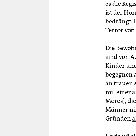
es die Reg
ist der Ho
bedrängt. 
Terror von
Die Bewohn
sind von A
Kinder und
begegnen 
an trauen s
mit einer 
Mores), die
Männer nim
Gründen
a