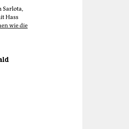
 Sarlota,
it Hass
en wie die
ald