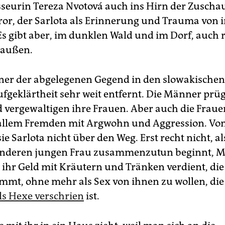
isseurin Tereza Nvotová auch ins Hirn der Zuscha
rror, der Sarlota als Erinnerung und Trauma von 
Es gibt aber, im dunklen Wald und im Dorf, auch r
 außen.
er der abgelegenen Gegend in den slowakische
ufgeklärtheit sehr weit entfernt. Die Männer prüg
 vergewaltigen ihre Frauen. Aber auch die Fraue
allem Fremden mit Argwohn und Aggression. Vo
ie Sarlota nicht über den Weg. Erst recht nicht, als
anderen jungen Frau zusammenzutun beginnt, Mi
 ihr Geld mit Kräutern und Tränken verdient, die 
mt, ohne mehr als Sex von ihnen zu wollen, die
ls Hexe verschrien
ist.