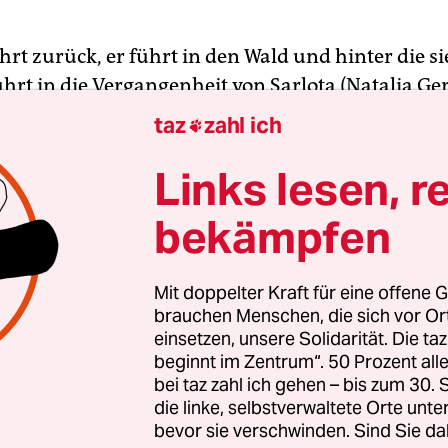
hrt zurück, er führt in den Wald und hinter die s
führt in die Vergangenheit von Sarlota (Natalia G
chrecken, der zunächst namenlos scheint. In Kapit
taz
zahl ich

riert sind, in Rückblenden, die sehr schmerzhaf
dringen, macht der Film mit Sarlotas Vorgeschic
Links lesen, r
ie hat hier, im Dorf, als Kind mit Mutter und Sch
bekämpfen
nzig Jahre ist das her, nun ist die Mutter gestorb
k, weil sie ein Brief erreicht hat, der sie über der
 Wer ihn geschrieben hat, ist ein Rätsel. Viel zu er
Mit doppelter Kraft für eine offene G
brauchen Menschen, die sich vor O
tig jedoch ist die Vergangenheit, mit der sie nun
einsetzen, unsere Solidarität. Die ta
t ist.
beginnt im Zentrum“. 50 Prozent a
bei taz zahl ich gehen – bis zum 30
die linke, selbstverwaltete Orte unte
bevor sie verschwinden. Sind Sie da