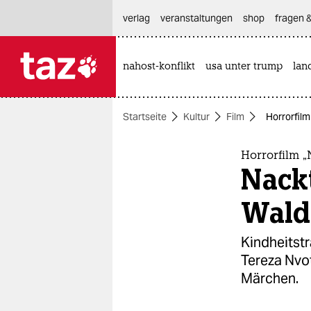
hautnavigation anspringen
hauptinhalt anspringen
footer anspringen
verlag
veranstaltungen
shop
fragen &
nahost-konflikt
usa unter trump
lan

taz zahl ich
taz zahl ich
Startseite
Kultur
Film
Horrorfilm
themen
politik
Horrorfilm „
Nack
öko
Wald
gesellschaft
Kindheitst
kultur
Tereza Nvot
Märchen.
sport