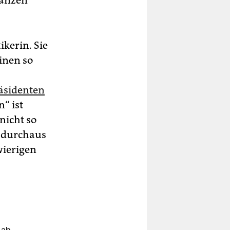
Ganzen
ikerin. Sie
inen so
äsidenten
n“ ist
nicht so
t durchaus
wierigen