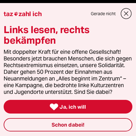
taz
zahl ich
Gerade nicht

Themen
Links lesen, rechts
bekämpfen
Niedrigwasser
Mit doppelter Kraft für eine offene Gesellschaft!
Rente
Besonders jetzt brauchen Menschen, die sich gegen
Rechtsextremismus einsetzen, unsere Solidarität.
Landtagswahl in Sachsen-Anhalt
Daher gehen 50 Prozent der Einnahmen aus
Neuanmeldungen an „Alles beginnt im Zentrum“ –
Hybrider Krieg
eine Kampagne, die bedrohte linke Kulturzentren
und Jugendorte unterstützt. Sind Sie dabei?
Jemen

Ja, ich will
Ceuta
Schon dabei!
Hitze