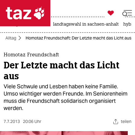

taz zahl ich
niedrigwasser
rente
landtagswahl in sachsen-anhalt
hybri

taz zahl ich
Alltag
Homotaz Freundschaft: Der Letzte macht das Licht aus
taz zahl ich
themen
Homotaz Freundschaft
Der Letzte macht das Licht
politik
aus
öko
Viele Schwule und Lesben haben keine Familie.
Umso wichtiger werden Freunde. Im Seniorenheim
gesellschaft
muss die Freundschaft solidarisch organisiert
werden.
kultur
sport
7.7.2013
20:06 Uhr
teilen