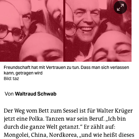
berlin
nord
wahrheit
verlag
verlag
veranstaltungen
Freundschaft hat mit Vertrauen zu tun. Dass man sich verlassen
kann, getragen wird
Bild: taz
shop
fragen & hilfe
Von
Waltraud Schwab
unterstützen
Der Weg vom Bett zum Sessel ist für Walter Krüger
abo
jetzt eine Polka. Tanzen war sein Beruf. „Ich bin
durch die ganze Welt getanzt.“ Er zählt auf:
genossenschaft
Mongolei, China, Nordkorea, „und wie heißt dieses