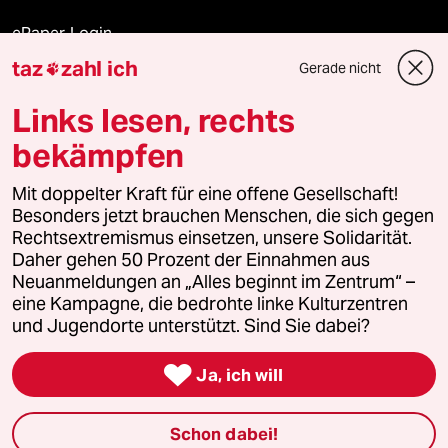
ePaper Login
taz
zahl ich
Gerade nicht

Downloads für Abonnierende
Links lesen, rechts
bekämpfen
© 2026 taz Verlags und Vertriebs GmbH
Alle Rechte vorbehalten. Bei rechtlichen Fragen oder für Genehmigungen
Mit doppelter Kraft für eine offene Gesellschaft!
wenden Sie sich bitte an
lizenzen@taz.de
Besonders jetzt brauchen Menschen, die sich gegen
Rechtsextremismus einsetzen, unsere Solidarität.
Daher gehen 50 Prozent der Einnahmen aus
Feedback
Redaktionsstatut
Kommune-Richtlinien
KI-
Neuanmeldungen an „Alles beginnt im Zentrum“ –
eine Kampagne, die bedrohte linke Kulturzentren
Leitlinie
Informant
Datenschutz
Impressum
AGB
und Jugendorte unterstützt. Sind Sie dabei?
Seitenwende
Einwilligungen widerrufen (Ads)

Ja, ich will
Schon dabei!