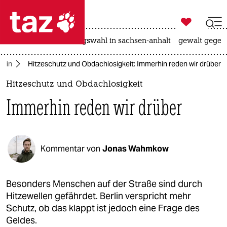

taz zahl ich
hitze
surfen
landtagswahl in sachsen-anhalt
gewalt gegen

taz zahl ich
rlin
Hitzeschutz und Obdachlosigkeit: Immerhin reden wir drüber
taz zahl ich
Hitzeschutz und Obdachlosigkeit
themen
Immerhin reden wir drüber
politik
öko
Kommentar von
Jonas Wahmkow
gesellschaft
kultur
Besonders Menschen auf der Straße sind durch
Hitzewellen gefährdet. Berlin verspricht mehr
sport
Schutz, ob das klappt ist jedoch eine Frage des
Geldes.