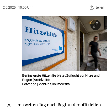
berlin
2.6.2025
19:00 Uhr
teilen
nord
wahrheit
verlag
verlag
veranstaltungen
shop
fragen & hilfe
Berlins erste Hitzehilfe bietet Zuflucht vor Hitze und
unterstützen
Regen (Archivbild)
Foto: dpa | Monika Skolimowska
abo
genossenschaft
m zweiten Tag nach Beginn der offiziellen