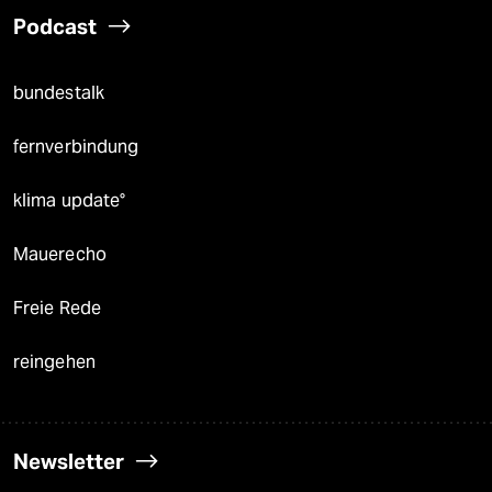
Podcast
bundestalk
fernverbindung
klima update°
Mauerecho
Freie Rede
reingehen
Newsletter