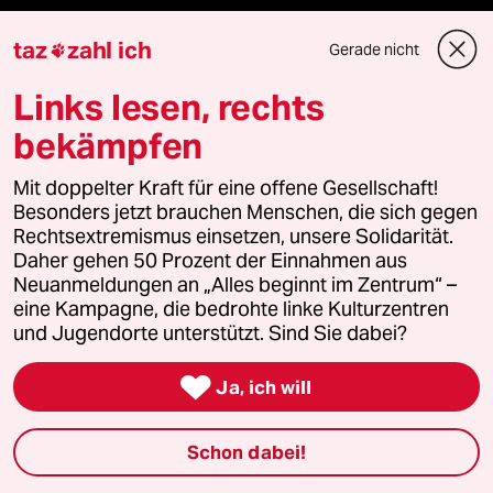
taz FUTURZWEI
taz
zahl ich
Gerade nicht

Le Monde diplomatique
Links lesen, rechts
bekämpfen
taz Archiv
Mit doppelter Kraft für eine offene Gesellschaft!
Besonders jetzt brauchen Menschen, die sich gegen
Rechtsextremismus einsetzen, unsere Solidarität.
Mehr taz Angebote
Daher gehen 50 Prozent der Einnahmen aus
Neuanmeldungen an „Alles beginnt im Zentrum“ –
eine Kampagne, die bedrohte linke Kulturzentren
Reisen
und Jugendorte unterstützt. Sind Sie dabei?
Kantine

Ja, ich will
Shop
Schon dabei!
Anzeigen