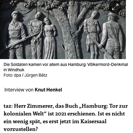
berlin
nord
wahrheit
verlag
verlag
veranstaltungen
Die Soldaten kamen vor allem aus Hamburg: Völkermord-Denkmal
in Windhuk
Foto: dpa / Jürgen Bätz
shop
fragen & hilfe
Interview von
Knut Henkel
unterstützen
taz: Herr Zimmerer, das Buch „Hamburg: Tor zur
abo
kolonialen Welt“ ist 2021 erschienen. Ist es nicht
ein wenig spät, es erst jetzt im Kaisersaal
genossenschaft
vorzustellen?