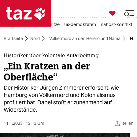

taz zahl ich
krieg in der ukraine
hitze
us-demokraten
nahost-konflikt

taz zahl ich
Startseite
Nord
Völkermord an den Herero und Nama
His
taz zahl ich
themen
Historiker über koloniale Aufarbeitung
„Ein Kratzen an der
politik
Oberfläche“
öko
Der Historiker Jürgen Zimmerer erforscht, wie
Hamburg von Völkermord und Kolonialismus
gesellschaft
profitiert hat. Dabei stößt er zunehmend auf
Widerstände.
kultur
sport
11.1.2023
12:13 Uhr
teilen