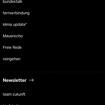
bundestalk
fernverbindung
klima update°
Mauerecho
Freie Rede
reingehen
Newsletter
team zukunft