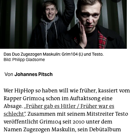
berlin
nord
wahrheit
verlag
verlag
Das Duo Zugezogen Maskulin: Grim104 (l.) und Testo.
Bild: Philipp Gladsome
veranstaltungen
Von
Johannes Pitsch
shop
fragen & hilfe
Wer HipHop so haben will wie früher, kassiert vom
Rapper Grim104 schon im Auftaktsong eine
unterstützen
Absage.
„Früher gab es Hitler / Früher war es
abo
schlecht“
. Zusammen mit seinem Mitstreiter Testo
veröffentlicht Grim104 seit 2010 unter dem
genossenschaft
Namen Zugezogen Maskulin, sein Debütalbum