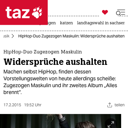

taz zahl ich
ceuta
hitze
bergsteigen
katzen
landtagswahl in sachsen-

taz zahl ich
Musik
HipHop-Duo Zugezogen Maskulin: Widersprüche aushalten
taz zahl ich
themen
HipHop-Duo Zugezogen Maskulin
Widersprüche aushalten
politik
Machen selbst HipHop, finden dessen
öko
Vorstellungswelten von heute allerdings scheiße:
Zugezogen Maskulin und ihr zweites Album „Alles
gesellschaft
brennt“.
kultur
17.2.2015
19:52 Uhr
teilen
sport