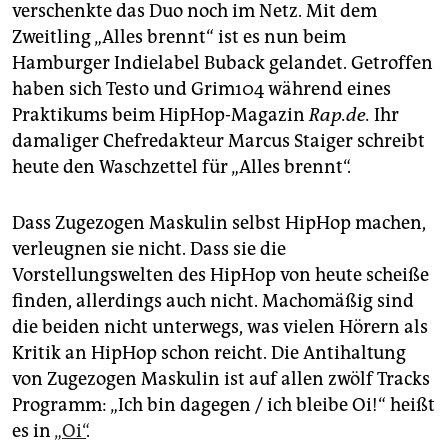
epaper login
verschenkte das Duo noch im Netz. Mit dem
Zweitling „Alles brennt“ ist es nun beim
Hamburger Indielabel Buback gelandet. Getroffen
haben sich Testo und Grim104 während eines
Praktikums beim HipHop-Magazin
Rap.de.
Ihr
damaliger Chefredakteur Marcus Staiger schreibt
heute den Waschzettel für „Alles brennt“.
Dass Zugezogen Maskulin selbst HipHop machen,
verleugnen sie nicht. Dass sie die
Vorstellungswelten des HipHop von heute scheiße
finden, allerdings auch nicht. Machomäßig sind
die beiden nicht unterwegs, was vielen Hörern als
Kritik an HipHop schon reicht. Die Antihaltung
von Zugezogen Maskulin ist auf allen zwölf Tracks
Programm: „Ich bin dagegen / ich bleibe Oi!“ heißt
es in
„Oi“
.