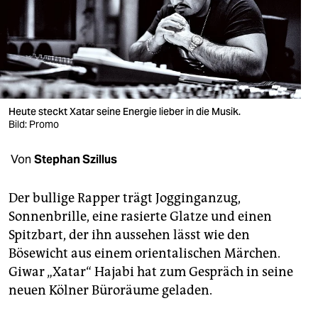
berlin
nord
wahrheit
verlag
Heute steckt Xatar seine Energie lieber in die Musik.
verlag
Bild: Promo
veranstaltungen
Von
Stephan Szillus
shop
Der bullige Rapper trägt Jogginganzug,
fragen & hilfe
Sonnenbrille, eine rasierte Glatze und einen
Spitzbart, der ihn aussehen lässt wie den
unterstützen
Bösewicht aus einem orientalischen Märchen.
abo
Giwar „Xatar“ Hajabi hat zum Gespräch in seine
neuen Kölner Büroräume geladen.
genossenschaft