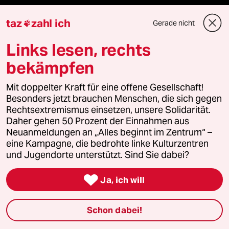
taz
zahl ich
Gerade nicht

Fragen & Hilfe
Links lesen, rechts
Feedback
bekämpfen
Aboservice
Mit doppelter Kraft für eine offene Gesellschaft!
Besonders jetzt brauchen Menschen, die sich gegen
ePaper Login
Rechtsextremismus einsetzen, unsere Solidarität.
Daher gehen 50 Prozent der Einnahmen aus
Neuanmeldungen an „Alles beginnt im Zentrum“ –
Downloads für Abonnierende
eine Kampagne, die bedrohte linke Kulturzentren
und Jugendorte unterstützt. Sind Sie dabei?

© 2026 taz Verlags und Vertriebs GmbH
Ja, ich will
Alle Rechte vorbehalten. Bei rechtlichen Fragen oder für Genehmigungen
wenden Sie sich bitte an
lizenzen@taz.de
Schon dabei!
Feedback
Redaktionsstatut
Kommune-Richtlinien
KI-