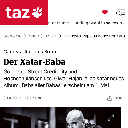

taz zahl ich
nahost-konflikt
usa unter trump
landtagswahl in sachsen-an

taz zahl ich
Startseite
Kultur
Musik
Gangsta-Rap aus Bonn: Der Xatar
taz zahl ich
themen
Gangsta-Rap aus Bonn
Der Xatar-Baba
politik
Goldraub, Street Credibility und
öko
Hochschulabschluss: Giwar Hajabi alias Xatar neues
Album „Baba aller Babas“ erscheint am 1. Mai.
gesellschaft
30.4.2015
16:22 Uhr
teilen
kultur
sport