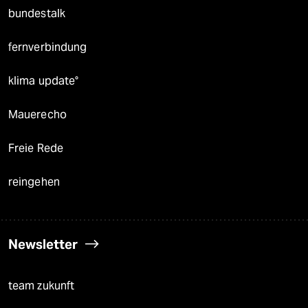
bundestalk
fernverbindung
klima update°
Mauerecho
Freie Rede
reingehen
Newsletter
team zukunft