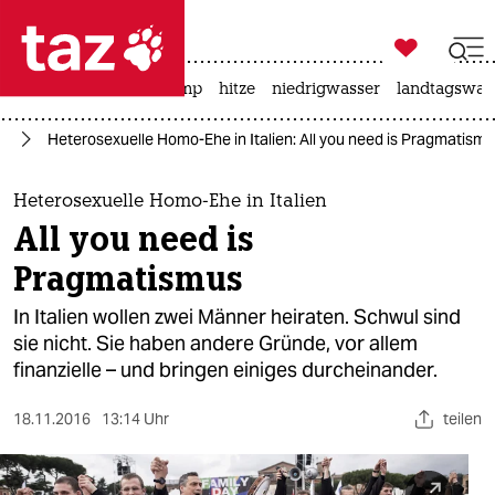

taz zahl ich
katzen
usa unter trump
hitze
niedrigwasser
landtagswahl

taz zahl ich
ag
Heterosexuelle Homo-Ehe in Italien: All you need is Pragmatism
taz zahl ich
themen
Heterosexuelle Homo-Ehe in Italien
All you need is
politik
Pragmatismus
öko
In Italien wollen zwei Männer heiraten. Schwul sind
sie nicht. Sie haben andere Gründe, vor allem
gesellschaft
finanzielle – und bringen einiges durcheinander.
kultur
18.11.2016
13:14 Uhr
teilen
sport