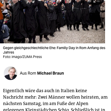
berlin
nord
wahrheit
verlag
verlag
Gegen gleichgeschlechtliche Ehe: Familiy Day in Rom Anfang des
Jahres
veranstaltungen
Foto: imago/ZUMA Press
shop
fragen & hilfe
Aus Rom
Michael Braun
unterstützen
Eigentlich wäre das auch in Italien keine
abo
Nachricht mehr: Zwei Männer wollen heiraten, am
genossenschaft
nächsten Samstag, im am Fuße der Alpen
gelegenen Kleinstädtchen Schio. Schließlich ist in