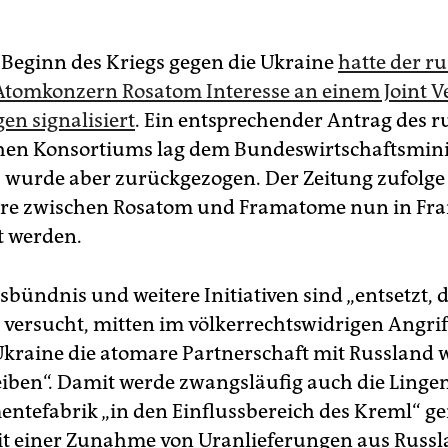
r Beginn des Kriegs gegen die Ukraine
hatte der ru
 Atomkonzern Rosatom Interesse an einem Joint V
en signalisiert
. Ein entsprechender Antrag des r
hen Konsortiums lag dem Bundeswirtschaftsmin
r, wurde aber zurückgezogen. Der Zeitung zufolge 
ure zwischen Rosatom und Framatome nun in Fra
t werden.
sbündnis und weitere Initiativen sind „entsetzt, 
 versucht, mitten im völkerrechtswidrigen Angrif
Ukraine die atomare Partnerschaft mit Russland w
iben“. Damit werde zwangsläufig auch die Linge
ntefabrik „in den Einflussbereich des Kreml“ ge
it einer Zunahme von Uranlieferungen aus Russl