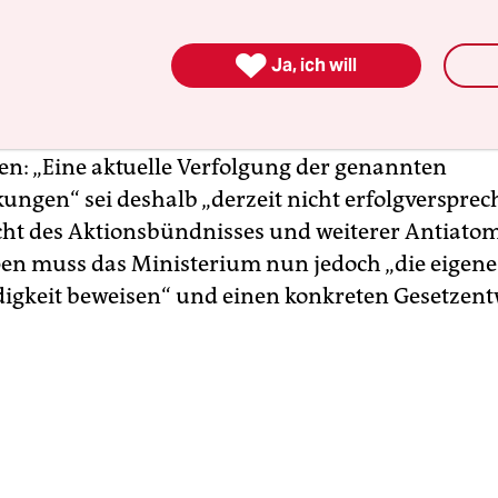
eriumssprecher bestätigte auf Anfrage: „Aus Sicht
eltministeriums würde die Beendigung der

Ja, ich will
stoffproduktion den deutschen Atomausstieg
digen.“ Gleichzeitig verwies er darauf, dass im
vertrag keine entsprechenden Vereinbarungen ge
en: „Eine aktuelle Verfolgung der genannten
ungen“ sei deshalb „derzeit nicht erfolgversprec
ht des Aktionsbündnisses und weiterer Anti­ato
en muss das Ministerium nun jedoch „die eigene
gkeit beweisen“ und einen konkreten Gesetzen