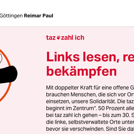
Göttingen
Reimar Paul
taz
zahl ich

 Ansage, die vorerst ohne Konsequenzen bleibt, ab
eine Ansage: Das Bundesumweltministerium (B
Links lesen, r
t ausdrücklich ein Ende der Produktion von
nten für Atomkraftwerke in Deutschland: „Es ist
bekämpfen
m Hinblick auf die Glaubwürdigkeit des deutsc
egs generell erforderlich, die Kernbrennstoffpr
Mit doppelter Kraft für eine offene G
schreibt das Ministerium an das Aktionsbündnis
brauchen Menschen, die sich vor O
d gegen Atomanlagen in einem Brief, der der taz 
einsetzen, unsere Solidarität. Die ta
beginnt im Zentrum“. 50 Prozent a
 heißt es weiter, sei dafür eine Änderung der Ges
bei taz zahl ich gehen – bis zum 30
h.
die linke, selbstverwaltete Orte unte
bevor sie verschwinden. Sind Sie da