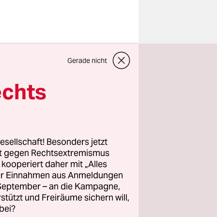
Gerade nicht
er
MUV)
echts
 aus Sicht
hen
oduktion zu
esellschaft! Besonders jetzt
rt gegen Rechtsextremismus
vorliegt.
z kooperiert daher mit „Alles
ller Einnahmen aus Anmeldungen
etzeslage
. September – an die Kampagne,
rstützt und Freiräume sichern will,
bei?