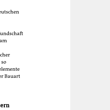
eutschen
 Kundschaft
am
icher
 so
nelemente
er Bauart
zern