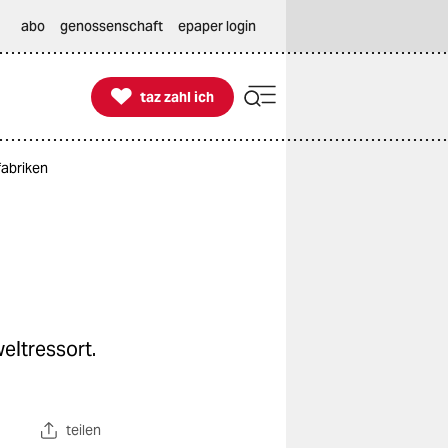
abo
genossenschaft
epaper login

taz zahl ich
taz zahl ich
fabriken
eltressort.
teilen