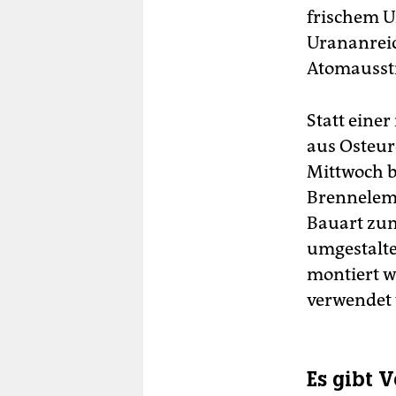
frischem Ur
Urananrei
Atomausst
Statt eine
aus Osteur
Mittwoch b
Brenneleme
Bauart zum
umgestalte
montiert w
verwendet
Es gibt 