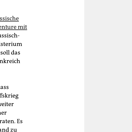
ssische
enture mit
ussisch-
isterium
soll das
nkreich
dass
fskrieg
eiter
ner
raten. Es
and zu