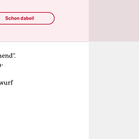
 des
Schon dabei!
troffen
hend“.
m­
twurf