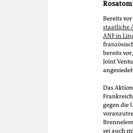
Rosatom
Bereits vo
staatliche
ANF in Ling
französisc
bereits vo
Joint Vent
angesiedel
Das Aktion
Frankreich
gegen die 
voranzutre
Brenneleme
sei auch m