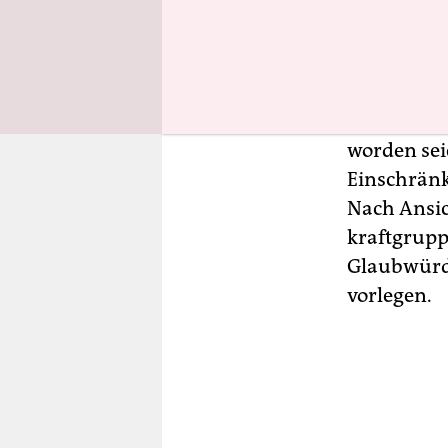
Ein Minist
Bundesumw
Kernbrenn
vervollstän
Koalitions
worden sei
Einschränk
Nach Ansic
kraftgrupp
Glaubwürdi
vorlegen.