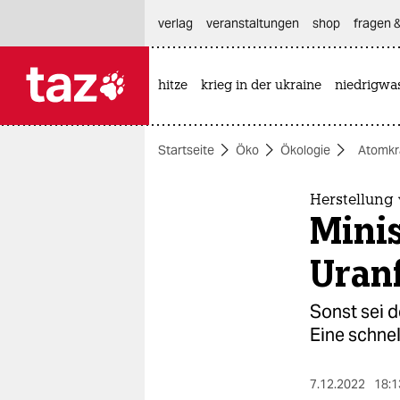
hautnavigation anspringen
hauptinhalt anspringen
footer anspringen
verlag
veranstaltungen
shop
fragen &
hitze
krieg in der ukraine
niedrigwa

taz zahl ich
taz zahl ich
Startseite
Öko
Ökologie
Atomkr
themen
politik
Herstellung
Minis
öko
Uran
gesellschaft
Sonst sei 
kultur
Eine schnel
sport
7.12.2022
18:1