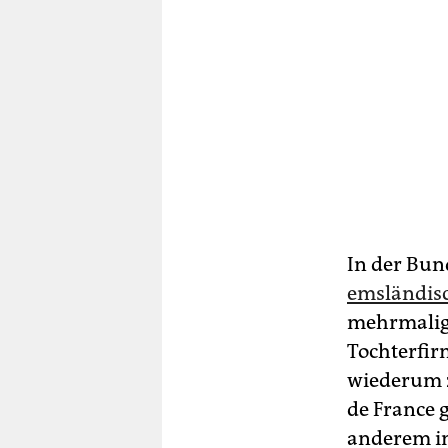
In der Bu
emsländisc
mehrmalige
Tochterfir
wiederum z
de France 
anderem in