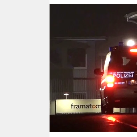
berlin
nord
wahrheit
verlag
verlag
veranstaltungen
shop
fragen & hilfe
unterstützen
abo
genossenschaft