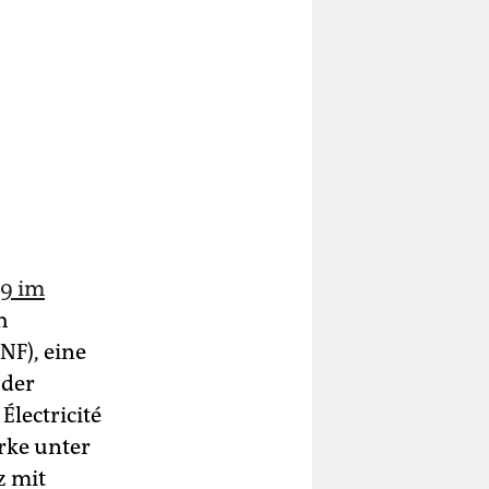
79 im
h
NF), eine
 der
lectricité
rke unter
z mit